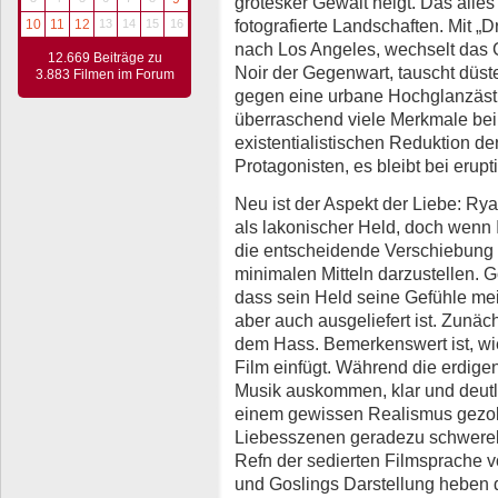
grotesker Gewalt neigt. Das alles
fotografierte Landschaften. Mit „
10
11
12
13
14
15
16
nach Los Angeles, wechselt das 
12.669 Beiträge zu
Noir der Gegenwart, tauscht dü
3.883 Filmen im Forum
gegen eine urbane Hochglanzästh
überraschend viele Merkmale bei. 
existentialistischen Reduktion der
Protagonisten, es bleibt bei eru
Neu ist der Aspekt der Liebe: Rya
als lakonischer Held, doch wenn I
die entscheidende Verschiebung 
minimalen Mitteln darzustellen. G
dass sein Held seine Gefühle meis
aber auch ausgeliefert ist. Zunäch
dem Hass. Bemerkenswert ist, wi
Film einfügt. Während die erdige
Musik auskommen, klar und deut
einem gewissen Realismus gezol
Liebesszenen geradezu schwerelo
Refn der sedierten Filmsprache v
und Goslings Darstellung heben 