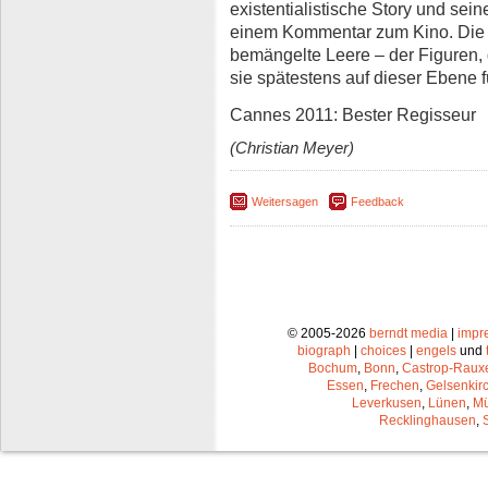
existentialistische Story und se
einem Kommentar zum Kino. Die v
bemängelte Leere – der Figuren, 
sie spätestens auf dieser Ebene f
Cannes 2011: Bester Regisseur
(Christian Meyer)
Weitersagen
Feedback
© 2005-2026
berndt media
|
impr
biograph
|
choices
|
engels
und
Bochum
,
Bonn
,
Castrop-Raux
Essen
,
Frechen
,
Gelsenkir
Leverkusen
,
Lünen
,
Mü
Recklinghausen
,