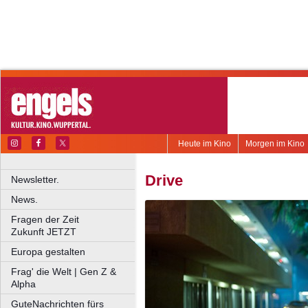
Heute im Kino
Morgen im Kino
Drive
Newsletter.
News.
Fragen der Zeit
Zukunft JETZT
Europa gestalten
Frag' die Welt | Gen Z &
Alpha
GuteNachrichten fürs