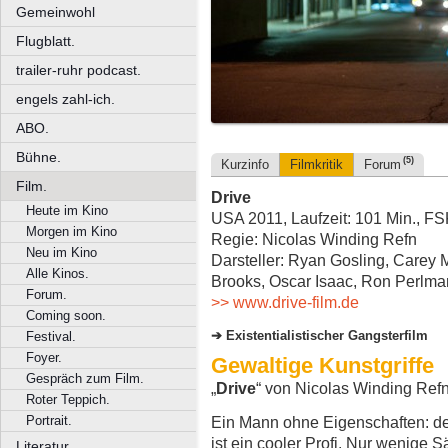
Gemeinwohl
Flugblatt.
trailer-ruhr podcast.
engels zahl-ich.
ABO.
Bühne.
(5)
Kurzinfo
Filmkritik
Forum
Film.
Drive
Heute im Kino
USA 2011, Laufzeit: 101 Min., F
Morgen im Kino
Regie: Nicolas Winding Refn
Neu im Kino
Darsteller: Ryan Gosling, Carey M
Alle Kinos.
Brooks, Oscar Isaac, Ron Perlman
Forum.
>> www.drive-film.de
Coming soon.
Existentialistischer Gangsterfilm
Festival.
Foyer.
Gewaltige Kunstgriffe
Gespräch zum Film.
„
Drive
“ von Nicolas Winding Ref
Roter Teppich.
Portrait.
Ein Mann ohne Eigenschaften: d
ist ein cooler Profi. Nur wenige
Literatur.