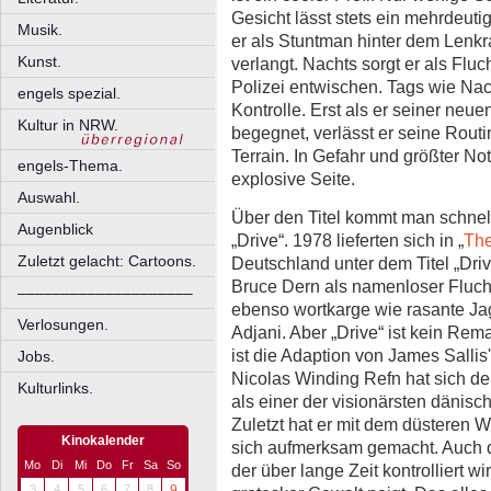
Gesicht lässt stets ein mehrdeut
Musik.
er als Stuntman hinter dem Lenk
Kunst.
verlangt. Nachts sorgt er als Fluc
Polizei entwischen. Tags wie Nach
engels spezial.
Kontrolle. Erst als er seiner neu
Kultur in NRW.
begegnet, verlässt er seine Routi
Terrain. In Gefahr und größter Not
engels-Thema.
explosive Seite.
Auswahl.
Über den Titel kommt man schnell 
Augenblick
„Drive“. 1978 lieferten sich in „
The
Zuletzt gelacht: Cartoons.
Deutschland unter dem Titel „Dri
Bruce Dern als namenloser Flucht
––––––––––––––––––––
ebenso wortkarge wie rasante Jagd
Verlosungen.
Adjani. Aber „Drive“ ist kein Rema
ist die Adaption von James Sallis
Jobs.
Nicolas Winding Refn hat sich d
Kulturlinks.
als einer der visionärsten dänisc
Zuletzt hat er mit dem düsteren 
Kinokalender
sich aufmerksam gemacht. Auch d
Mo
Di
Mi
Do
Fr
Sa
So
der über lange Zeit kontrolliert w
3
4
5
6
7
8
9