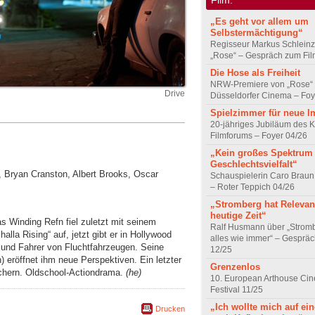
„Es geht vor allem um
Selbstermächtigung“
Regisseur Markus Schleinz
„Rose“ – Gespräch zum Fil
Die Hose als Freiheit
NRW-Premiere von „Rose“
Drive
Düsseldorfer Cinema – Foy
Spielzimmer für neue I
20-jähriges Jubiläum des K
Filmforums – Foyer 04/26
„Kein großes Spektrum
Geschlechtsvielfalt“
, Bryan Cranston, Albert Brooks, Oscar
Schauspielerin Caro Braun
– Roter Teppich 04/26
„Stromberg hat Relevanz
heutige Zeit“
 Winding Refn fiel zuletzt mit seinem
Ralf Husmann über „Strom
lla Rising“ auf, jetzt gibt er in Hollywood
alles wie immer“ – Gesprä
 und Fahrer von Fluchtfahrzeugen. Seine
12/25
) eröffnet ihm neue Perspektiven. Ein letzter
Grenzenlos
sichern. Oldschool-Actiondrama.
(he)
10. European Arthouse Ci
Festival 11/25
„Ich wollte mich auf ei
Drucken