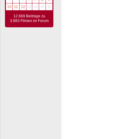
10
11
12
13
14
15
16
12.669 Beiträge zu
3.883 Filmen im Forum