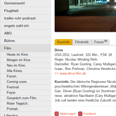
Gemeinwohl
Flugblatt.
trailer-ruhr podcast.
engels zahl-ich.
ABO.
Bühne.
(5)
Kurzinfo
Filmkritik
Forum
Film.
Drive
Heute im Kino
USA 2011, Laufzeit: 101 Min., FSK 18
Regie: Nicolas Winding Refn
Morgen im Kino
Darsteller: Ryan Gosling, Carey Mulligan
Neu im Kino
Isaac, Ron Perlman, Christina Hendricks
Alle Kinos.
>> www.drive-film.de
Forum.
Kurzinfo:
Der dänische Regisseur Nicolas
Coming soon.
psychedelischen Wikingerabenteuer „Walha
Festival.
Gas: Driver (Ryan Gosling) ist Stuntman
Foyer.
neue, attraktive Nachbarin (Cary Mulligan
Gespräch zum Film.
Job soll beiden eine friedliche Zukunft 
Roter Teppich.
Portrait.
Weitersagen
Feedback
Literatur.