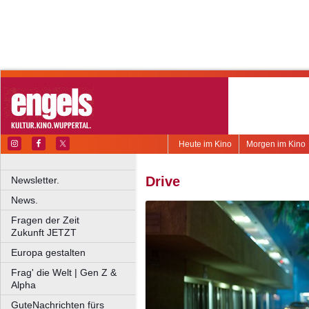
Heute im Kino
Morgen im Kino
Drive
Newsletter.
News.
Fragen der Zeit
Zukunft JETZT
Europa gestalten
Frag' die Welt | Gen Z &
Alpha
GuteNachrichten fürs