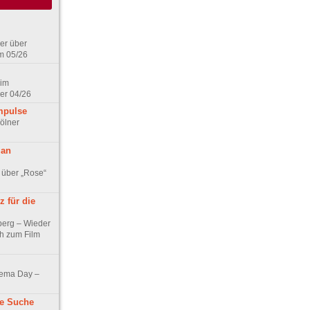
er über
m 05/26
 im
er 04/26
mpulse
ölner
 an
 über „Rose“
 für die
berg – Wieder
ch zum Film
nema Day –
ne Suche