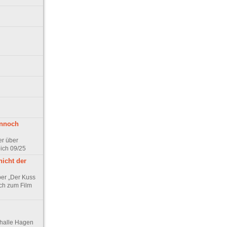
ennoch
er über
pich 09/25
nicht der
er „Der Kuss
ch zum Film
thalle Hagen