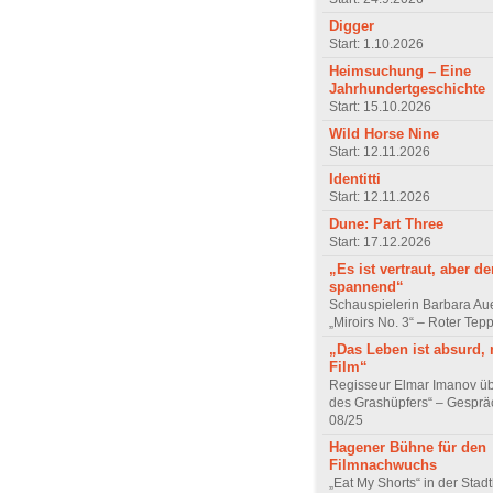
Digger
Start: 1.10.2026
Heimsuchung – Eine
Jahrhundertgeschichte
Start: 15.10.2026
Wild Horse Nine
Start: 12.11.2026
Identitti
Start: 12.11.2026
Dune: Part Three
Start: 17.12.2026
„Es ist vertraut, aber d
spannend“
Schauspielerin Barbara Au
„Miroirs No. 3“ – Roter Tep
„Das Leben ist absurd, 
Film“
Regisseur Elmar Imanov üb
des Grashüpfers“ – Gesprä
08/25
Hagener Bühne für den
Filmnachwuchs
„Eat My Shorts“ in der Stad