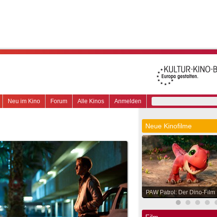
Neu im Kino
Forum
Alle Kinos
Anmelden
Neue Kinofilme
PAW Patrol: Der Dino-Film
Film.