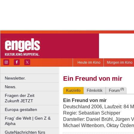
Heute im Kino
Morgen im Kino
Ein Freund von mir
Newsletter.
News.
(7)
Kurzinfo
Filmkritik
Forum
Fragen der Zeit
Ein Freund von mir
Zukunft JETZT
Deutschland 2006, Laufzeit: 84 M
Europa gestalten
Regie: Sebastian Schipper
Frag' die Welt | Gen Z &
Darsteller: Daniel Brühl, Jürgen 
Alpha
Michael Wittenborn, Oktay Özdemi
GuteNachrichten fürs