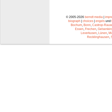
© 2005-2026
berndt media
|
impr
biograph
|
choices
|
engels
und
Bochum
,
Bonn
,
Castrop-Raux
Essen
,
Frechen
,
Gelsenkir
Leverkusen
,
Lünen
,
Mü
Recklinghausen
,