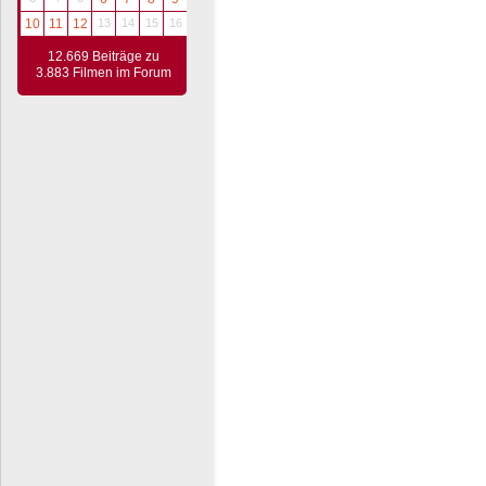
10
11
12
13
14
15
16
12.669 Beiträge zu
3.883 Filmen im Forum