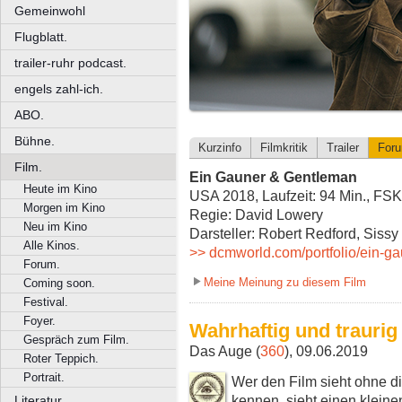
Gemeinwohl
Flugblatt.
trailer-ruhr podcast.
engels zahl-ich.
ABO.
Bühne.
Kurzinfo
Filmkritik
Trailer
For
Film.
Ein Gauner & Gentleman
Heute im Kino
USA 2018, Laufzeit: 94 Min., FSK
Morgen im Kino
Regie: David Lowery
Neu im Kino
Darsteller: Robert Redford, Siss
Alle Kinos.
>> dcmworld.com/portfolio/ein-g
Forum.
Meine Meinung zu diesem Film
Coming soon.
Festival.
Foyer.
Wahrhaftig und traurig
Gespräch zum Film.
Das Auge (
360
), 09.06.2019
Roter Teppich.
Portrait.
Wer den Film sieht ohne d
kennen, sieht einen kleinen
Literatur.