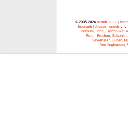
© 2005-2026
berndt media
|
impr
biograph
|
choices
|
engels
und
Bochum
,
Bonn
,
Castrop-Raux
Essen
,
Frechen
,
Gelsenkir
Leverkusen
,
Lünen
,
Mü
Recklinghausen
,