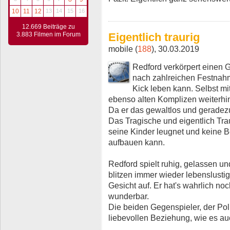
10
11
12
13
14
15
16
12.669 Beiträge zu
3.883 Filmen im Forum
Eigentlich traurig
mobile (
188
), 30.03.2019
Redford verkörpert einen 
nach zahlreichen Festnah
Kick leben kann. Selbst mit
ebenso alten Komplizen weiterhi
Da er das gewaltlos und geradezu
Das Tragische und eigentlich Trau
seine Kinder leugnet und keine
aufbauen kann.
Redford spielt ruhig, gelassen u
blitzen immer wieder lebenslusti
Gesicht auf. Er hat's wahrlich no
wunderbar.
Die beiden Gegenspieler, der Poli
liebevollen Beziehung, wie es a