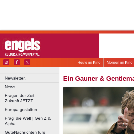
Heute im Kino
Morgen im Kino
Ein Gauner & Gentlem
Newsletter.
News.
Fragen der Zeit
Zukunft JETZT
Europa gestalten
Frag' die Welt | Gen Z &
Alpha
GuteNachrichten fürs