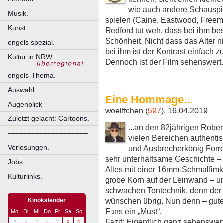
wie auch andere Schauspie
Musik.
spielen (Caine, Eastwood, Freema
Kunst.
Redford tut weh, dass bei ihm beso
Schönheit. Nicht dass das Alter 
engels spezial.
bei ihm ist der Kontrast einfach z
Kultur in NRW.
Dennoch ist der Film sehenswert.
engels-Thema.
Auswahl.
Eine Hommage...
Augenblick
woelffchen (
597
), 16.04.2019
Zuletzt gelacht: Cartoons.
...an den 82jährigen Rober
––––––––––––––––––––
vielen Bereichen authenti
Verlosungen.
und Ausbrecherkönig Forre
sehr unterhaltsame Geschichte – 
Jobs.
Alles mit einer 16mm-Schmalfi
Kulturlinks.
grobe Korn auf der Leinwand – und
schwachen Tontechnik, denn der T
wünschen übrig. Nun denn – gute
Kinokalender
Fans ein „Must“.
Mo
Di
Mi
Do
Fr
Sa
So
Fazit: Eigentlich ganz sehenswert
3
4
5
6
7
8
9