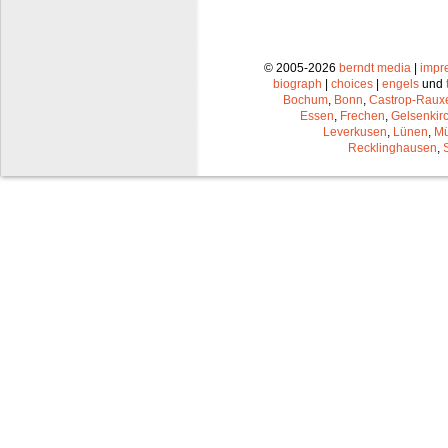
© 2005-2026
berndt media
|
impr
biograph
|
choices
|
engels
und
Bochum
,
Bonn
,
Castrop-Raux
Essen
,
Frechen
,
Gelsenkir
Leverkusen
,
Lünen
,
Mü
Recklinghausen
,