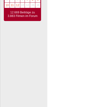
10
11
12
13
14
15
16
12.669 Beiträge zu
3.883 Filmen im Forum