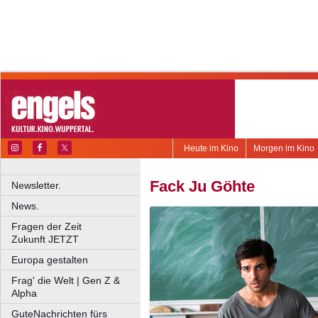
Heute im Kino
Morgen im Kino
Fack Ju Göhte
Newsletter.
News.
Fragen der Zeit
Zukunft JETZT
Europa gestalten
Frag' die Welt | Gen Z &
Alpha
GuteNachrichten fürs