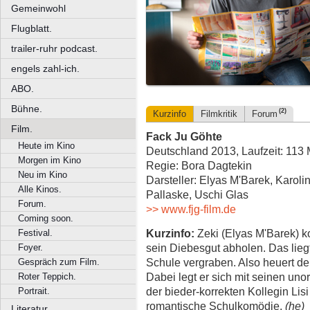
Gemeinwohl
Flugblatt.
trailer-ruhr podcast.
engels zahl-ich.
ABO.
Bühne.
(2)
Kurzinfo
Filmkritik
Forum
Film.
Fack Ju Göhte
Heute im Kino
Deutschland 2013, Laufzeit: 113 
Morgen im Kino
Regie: Bora Dagtekin
Neu im Kino
Darsteller: Elyas M'Barek, Karoli
Alle Kinos.
Pallaske, Uschi Glas
Forum.
>> www.fjg-film.de
Coming soon.
Kurzinfo:
Zeki (Elyas M'Barek) k
Festival.
sein Diebesgut abholen. Das liegt
Foyer.
Schule vergraben. Also heuert de
Gespräch zum Film.
Dabei legt er sich mit seinen un
Roter Teppich.
der bieder-korrekten Kollegin Lisi 
Portrait.
romantische Schulkomödie.
(he)
Literatur.