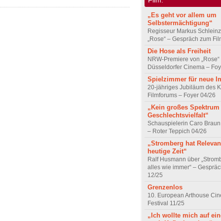
„Es geht vor allem um
Selbstermächtigung“
Regisseur Markus Schleinz
„Rose“ – Gespräch zum Fil
Die Hose als Freiheit
NRW-Premiere von „Rose“
Düsseldorfer Cinema – Foy
Spielzimmer für neue I
20-jähriges Jubiläum des K
Filmforums – Foyer 04/26
„Kein großes Spektrum
Geschlechtsvielfalt“
Schauspielerin Caro Braun
– Roter Teppich 04/26
„Stromberg hat Relevanz
heutige Zeit“
Ralf Husmann über „Strom
alles wie immer“ – Gesprä
12/25
Grenzenlos
10. European Arthouse Ci
Festival 11/25
„Ich wollte mich auf ei