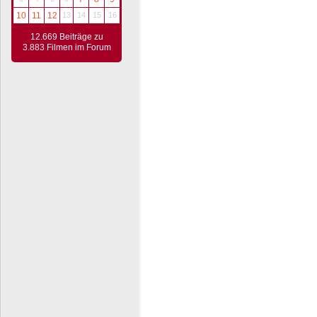
10
11
12
13
14
15
16
12.669 Beiträge zu
3.883 Filmen im Forum