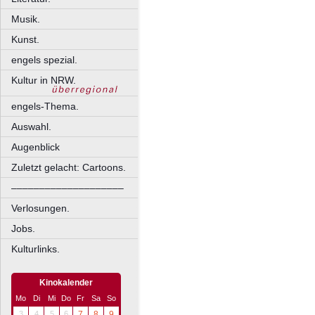
Musik.
Kunst.
engels spezial.
Kultur in NRW.
engels-Thema.
Auswahl.
Augenblick
Zuletzt gelacht: Cartoons.
––––––––––––––––––––
Verlosungen.
Jobs.
Kulturlinks.
Kinokalender
Mo
Di
Mi
Do
Fr
Sa
So
3
4
5
6
7
8
9