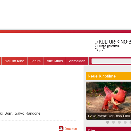
Neu im Kino
Forum
Alle Kinos
Anmelden
Neue Kinofilme
 Max Born, Salvo Randone
PAW Patrol: Der Dino-Film
Drucken
Film.