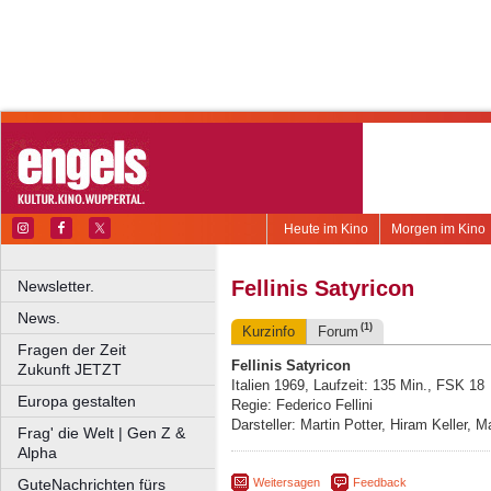
Heute im Kino
Morgen im Kino
Fellinis Satyricon
Newsletter.
News.
(1)
Kurzinfo
Forum
Fragen der Zeit
Fellinis Satyricon
Zukunft JETZT
Italien 1969, Laufzeit: 135 Min., FSK 18
Europa gestalten
Regie: Federico Fellini
Darsteller: Martin Potter, Hiram Keller,
Frag' die Welt | Gen Z &
Alpha
Weitersagen
Feedback
GuteNachrichten fürs