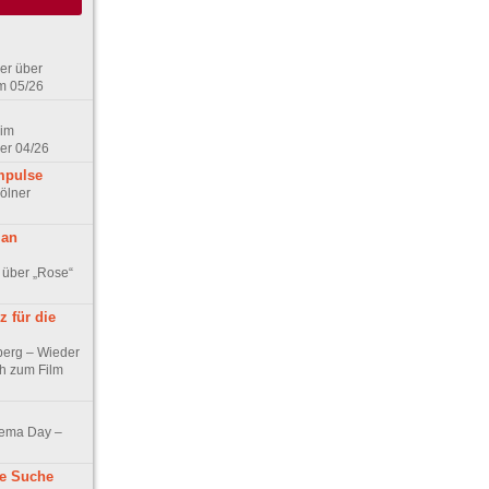
er über
m 05/26
 im
er 04/26
mpulse
ölner
 an
 über „Rose“
 für die
berg – Wieder
ch zum Film
nema Day –
ne Suche