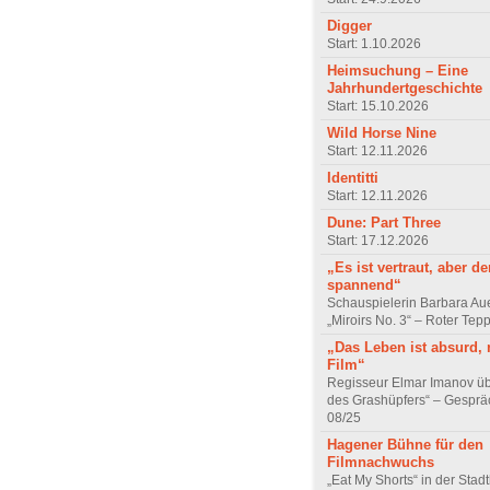
Digger
Start: 1.10.2026
Heimsuchung – Eine
Jahrhundertgeschichte
Start: 15.10.2026
Wild Horse Nine
Start: 12.11.2026
Identitti
Start: 12.11.2026
Dune: Part Three
Start: 17.12.2026
„Es ist vertraut, aber d
spannend“
Schauspielerin Barbara Au
„Miroirs No. 3“ – Roter Tep
„Das Leben ist absurd, 
Film“
Regisseur Elmar Imanov üb
des Grashüpfers“ – Gesprä
08/25
Hagener Bühne für den
Filmnachwuchs
„Eat My Shorts“ in der Stad