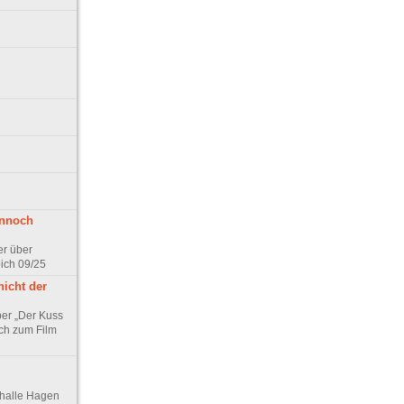
ennoch
er über
pich 09/25
nicht der
er „Der Kuss
ch zum Film
thalle Hagen