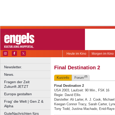
Heute im Kino
Morgen im Kino
Final Destination 2
Newsletter.
News.
(7)
Kurzinfo
Forum
Fragen der Zeit
Final Destination 2
Zukunft JETZT
USA 2003, Laufzeit: 90 Min., FSK 16
Europa gestalten
Regie: David Ellis
Darsteller: Ali Larter, A. J. Cook, Micha
Frag' die Welt | Gen Z &
Keegan Connor Tracy, Sarah Carter, Lyn
Alpha
Tony Todd, Justina Machado, Enid-Raye
GuteNachrichten fürs