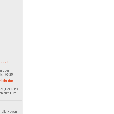
ennoch
er über
pich 09/25
nicht der
er „Der Kuss
ch zum Film
thalle Hagen