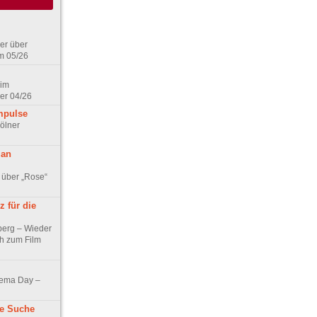
er über
m 05/26
 im
er 04/26
mpulse
ölner
 an
 über „Rose“
 für die
berg – Wieder
ch zum Film
nema Day –
ne Suche