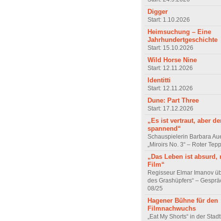
Digger
Start: 1.10.2026
Heimsuchung – Eine
Jahrhundertgeschichte
Start: 15.10.2026
Wild Horse Nine
Start: 12.11.2026
Identitti
Start: 12.11.2026
Dune: Part Three
Start: 17.12.2026
„Es ist vertraut, aber d
spannend“
Schauspielerin Barbara Au
„Miroirs No. 3“ – Roter Tep
„Das Leben ist absurd, 
Film“
Regisseur Elmar Imanov üb
des Grashüpfers“ – Gesprä
08/25
Hagener Bühne für den
Filmnachwuchs
„Eat My Shorts“ in der Stad