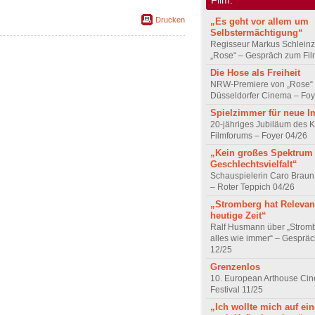
Drucken
„Es geht vor allem um
Selbstermächtigung“
Regisseur Markus Schleinz
„Rose“ – Gespräch zum Fil
Die Hose als Freiheit
NRW-Premiere von „Rose“
Düsseldorfer Cinema – Foy
Spielzimmer für neue I
20-jähriges Jubiläum des K
Filmforums – Foyer 04/26
„Kein großes Spektrum
Geschlechtsvielfalt“
Schauspielerin Caro Braun
– Roter Teppich 04/26
„Stromberg hat Relevanz
heutige Zeit“
Ralf Husmann über „Strom
alles wie immer“ – Gesprä
12/25
Grenzenlos
10. European Arthouse Ci
Festival 11/25
„Ich wollte mich auf ei