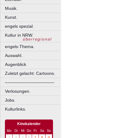
Musik.
Kunst.
engels spezial.
Kultur in NRW.
engels-Thema.
Auswahl.
Augenblick
Zuletzt gelacht: Cartoons.
––––––––––––––––––––
Verlosungen.
Jobs.
Kulturlinks.
Kinokalender
Mo
Di
Mi
Do
Fr
Sa
So
3
4
5
6
7
8
9