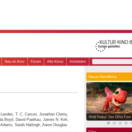
Neu im Kino
Forum
Alle Kinos
Anmelden
Neue Kinofilme
el Landes, T. C. Carson, Jonathan Cherry,
PAW Patrol: Der Dino-Film
da Boyd, David Paetkau, James N. Kirk,
 Adams, Sarah Hattingh, Aaron Douglas
Film.