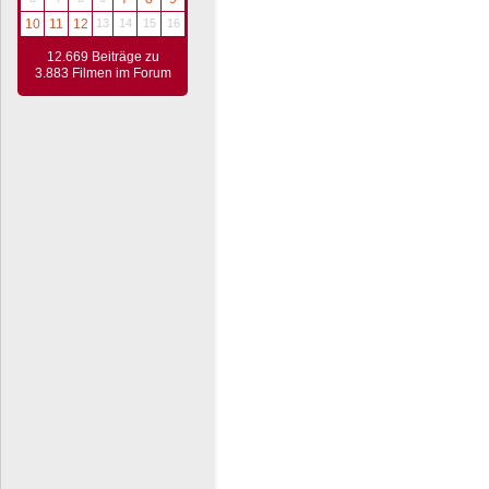
10
11
12
13
14
15
16
12.669 Beiträge zu
3.883 Filmen im Forum