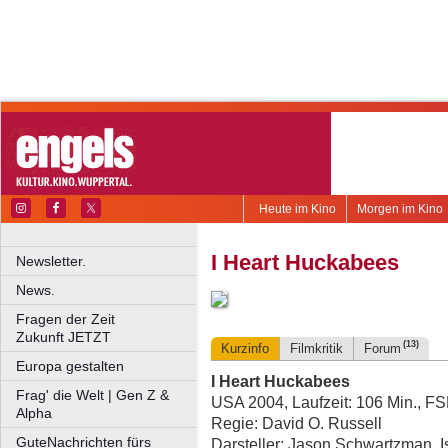
Heute im Kino
Morgen im Kino
I Heart Huckabees
Newsletter.
News.
Fragen der Zeit
Zukunft JETZT
(13)
Kurzinfo
Filmkritik
Forum
Europa gestalten
I Heart Huckabees
Frag' die Welt | Gen Z &
USA 2004, Laufzeit: 106 Min., F
Alpha
Regie: David O. Russell
GuteNachrichten fürs
Darsteller: Jason Schwartzman, I