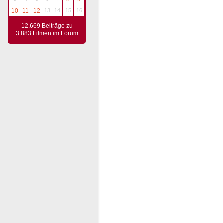
10
11
12
13
14
15
16
12.669 Beiträge zu
3.883 Filmen im Forum