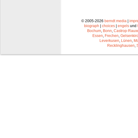
© 2005-2026
berndt media
|
impr
biograph
|
choices
|
engels
und
Bochum
,
Bonn
,
Castrop-Raux
Essen
,
Frechen
,
Gelsenkir
Leverkusen
,
Lünen
,
Mü
Recklinghausen
,