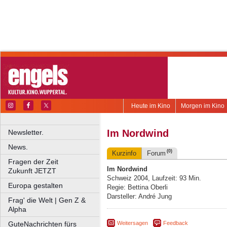
Heute im Kino
Morgen im Kino
Im Nordwind
Newsletter.
News.
(0)
Kurzinfo
Forum
Fragen der Zeit
Im Nordwind
Zukunft JETZT
Schweiz 2004, Laufzeit: 93 Min.
Europa gestalten
Regie: Bettina Oberli
Darsteller: André Jung
Frag' die Welt | Gen Z &
Alpha
Weitersagen
Feedback
GuteNachrichten fürs