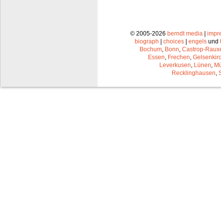
© 2005-2026
berndt media
|
impr
biograph
|
choices
|
engels
und
Bochum
,
Bonn
,
Castrop-Raux
Essen
,
Frechen
,
Gelsenkir
Leverkusen
,
Lünen
,
Mü
Recklinghausen
,