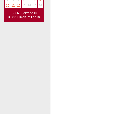
10
11
12
13
14
15
16
12.669 Beiträge zu
3.883 Filmen im Forum