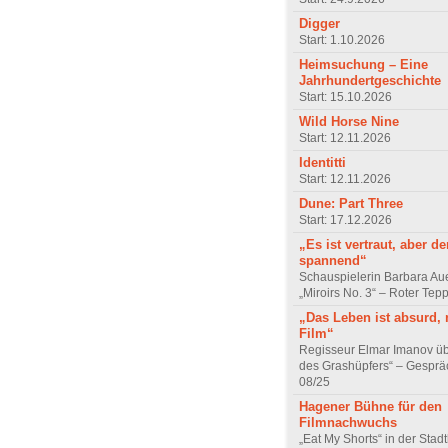
Digger
Start: 1.10.2026
Heimsuchung – Eine
Jahrhundertgeschichte
Start: 15.10.2026
Wild Horse Nine
Start: 12.11.2026
Identitti
Start: 12.11.2026
Dune: Part Three
Start: 17.12.2026
„Es ist vertraut, aber d
spannend“
Schauspielerin Barbara Au
„Miroirs No. 3“ – Roter Tep
„Das Leben ist absurd, 
Film“
Regisseur Elmar Imanov üb
des Grashüpfers“ – Gesprä
08/25
Hagener Bühne für den
Filmnachwuchs
„Eat My Shorts“ in der Stad