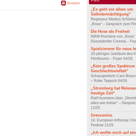
Drucken
„Es geht vor allem um
Selbstermächtigung“
Regisseur Markus Schleinz
„Rose“ – Gespräch zum Fil
Die Hose als Freiheit
NRW-Premiere von „Rose“
Düsseldorfer Cinema – Foy
Spielzimmer für neue I
20-jähriges Jubiläum des K
Filmforums – Foyer 04/26
„Kein großes Spektrum
Geschlechtsvielfalt“
Schauspielerin Caro Braun
– Roter Teppich 04/26
„Stromberg hat Relevanz
heutige Zeit“
Ralf Husmann über „Strom
alles wie immer“ – Gesprä
12/25
Grenzenlos
10. European Arthouse Ci
Festival 11/25
„Ich wollte mich auf ei