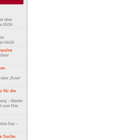
er über
m 05/26
 im
er 04/26
mpulse
ölner
 an
 über „Rose“
 für die
berg – Wieder
ch zum Film
nema Day –
ne Suche