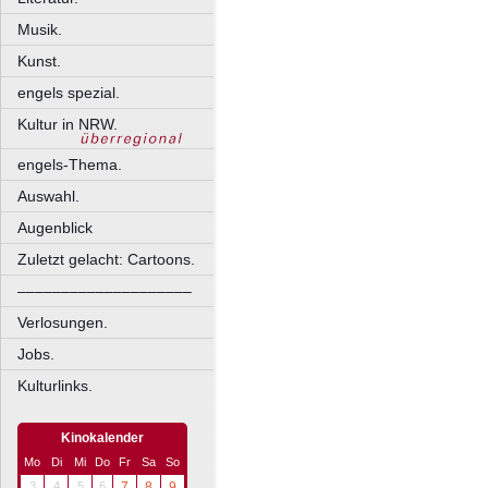
Musik.
Kunst.
engels spezial.
Kultur in NRW.
engels-Thema.
Auswahl.
Augenblick
Zuletzt gelacht: Cartoons.
––––––––––––––––––––
Verlosungen.
Jobs.
Kulturlinks.
Kinokalender
Mo
Di
Mi
Do
Fr
Sa
So
3
4
5
6
7
8
9