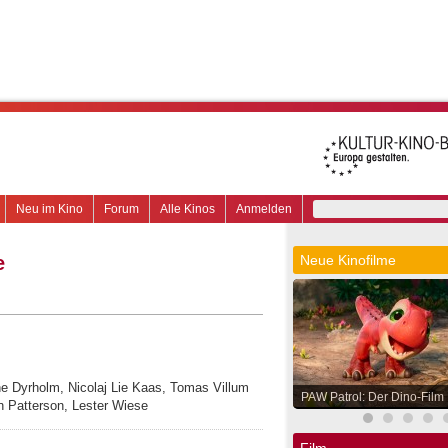
Neu im Kino
Forum
Alle Kinos
Anmelden
e
Neue Kinofilme
ine Dyrholm, Nicolaj Lie Kaas, Tomas Villum
PAW Patrol: Der Dino-Film
n Patterson, Lester Wiese
Film.