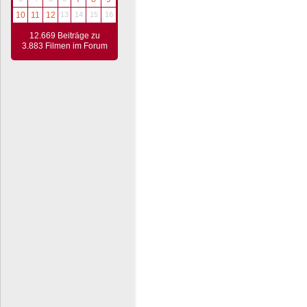
10
11
12
13
14
15
16
12.669 Beiträge zu
3.883 Filmen im Forum