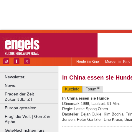
Heute im Kino
Morgen im Kino
In China essen sie Hund
Newsletter.
News.
(5)
Kurzinfo
Forum
Fragen der Zeit
In China essen sie Hunde
Zukunft JETZT
Dänemark 1999, Laufzeit: 91 Min.
Europa gestalten
Regie: Lasse Spang Olsen
Darsteller: Dejan Cukie, Kim Bodnia, Tr
Frag' die Welt | Gen Z &
Jensen, Peter Gantzler, Line Kruse, Bria
Alpha
GuteNachrichten fürs