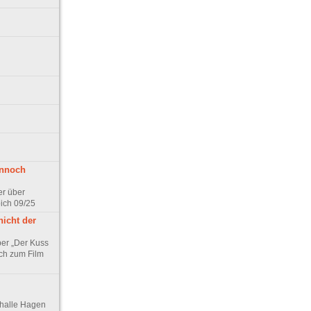
ennoch
er über
pich 09/25
nicht der
er „Der Kuss
ch zum Film
thalle Hagen