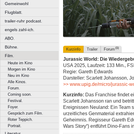
Gemeinwohl
Flugblatt.
trailer-ruhr podcast.
engels zahl-ich.
ABO.
Bühne.
(1)
Kurzinfo
Trailer
Forum
Film.
Jurassic World: Die Wiedergeb
Heute im Kino
USA 2025, Laufzeit: 133 Min., F
Morgen im Kino
Regie: Gareth Edwards
Neu im Kino
Darsteller: Scarlett Johansson, J
Alle Kinos.
>> www.upig.de/micro/jurassic-wo
Forum.
Kurzinfo:
Das Franchise findet e
Coming soon.
Scarlett Johansson ran und betrit
Festival.
Ereignissen Neuland: Ein Team so
Foyer.
urzeitliches Genmaterial extrahier
Gespräch zum Film.
Geheimnis. Regisseur Gareth Edw
Roter Teppich.
Wars Story“) entführt Dino-Fans 
Portrait.
Literatur.