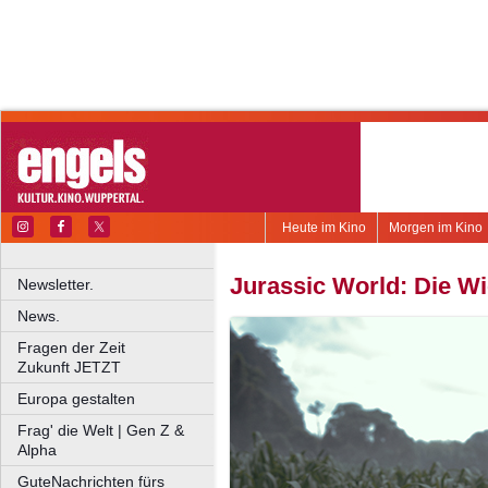
Heute im Kino
Morgen im Kino
Jurassic World: Die W
Newsletter.
News.
Fragen der Zeit
Zukunft JETZT
Europa gestalten
Frag' die Welt | Gen Z &
Alpha
GuteNachrichten fürs