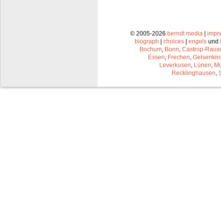
© 2005-2026
berndt media
|
impr
biograph
|
choices
|
engels
und
Bochum
,
Bonn
,
Castrop-Raux
Essen
,
Frechen
,
Gelsenkir
Leverkusen
,
Lünen
,
Mü
Recklinghausen
,