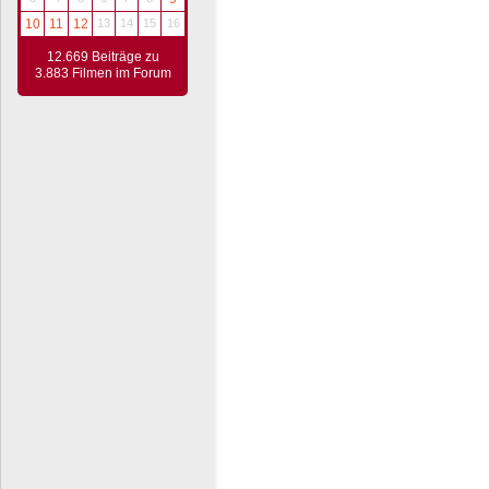
10
11
12
13
14
15
16
12.669 Beiträge zu
3.883 Filmen im Forum