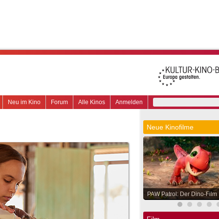
Neu im Kino
Forum
Alle Kinos
Anmelden
Neue Kinofilme
PAW Patrol: Der Dino-Film
Film.