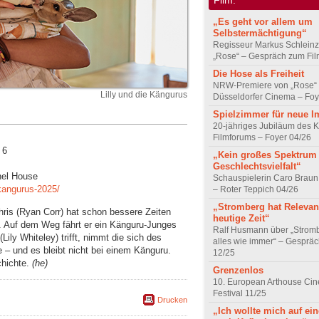
„Es geht vor allem um
Selbstermächtigung“
Regisseur Markus Schleinz
„Rose“ – Gespräch zum Fil
Die Hose als Freiheit
NRW-Premiere von „Rose“
Lilly und die Kängurus
Düsseldorfer Cinema – Foy
Spielzimmer für neue I
20-jähriges Jubiläum des K
Filmforums – Foyer 04/26
 6
„Kein großes Spektrum
Geschlechtsvielfalt“
chel House
Schauspielerin Caro Braun
-kangurus-2025/
– Roter Teppich 04/26
„Stromberg hat Relevanz
ris (Ryan Corr) hat schon bessere Zeiten
heutige Zeit“
. Auf dem Weg fährt er ein Känguru-Junges
Ralf Husmann über „Strom
 (Lily Whiteley) trifft, nimmt die sich des
alles wie immer“ – Gesprä
e – und es bleibt nicht bei einem Känguru.
12/25
chichte.
(he)
Grenzenlos
10. European Arthouse Ci
Festival 11/25
Drucken
„Ich wollte mich auf ei