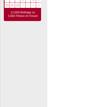
10
11
12
13
14
15
16
12.669 Beiträge zu
3.883 Filmen im Forum