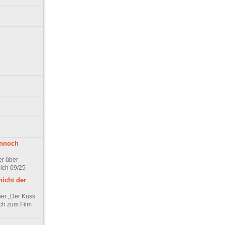
ennoch
er über
pich 09/25
nicht der
er „Der Kuss
ch zum Film