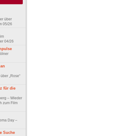
er über
m 05/26
 im
er 04/26
mpulse
ölner
 an
 über „Rose“
 für die
berg – Wieder
ch zum Film
nema Day –
ne Suche