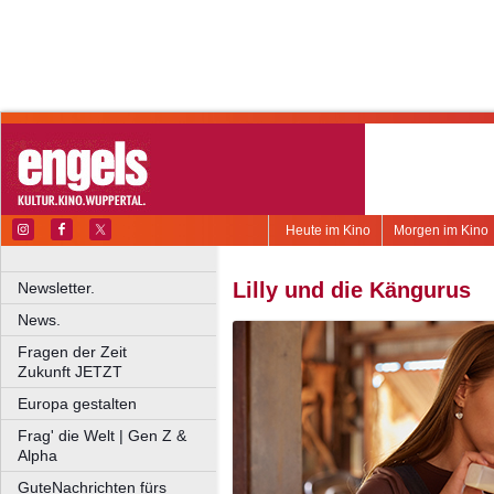
Heute im Kino
Morgen im Kino
Lilly und die Kängurus
Newsletter.
News.
Fragen der Zeit
Zukunft JETZT
Europa gestalten
Frag' die Welt | Gen Z &
Alpha
GuteNachrichten fürs