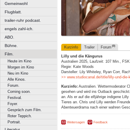
Gemeinwohl
Flugblatt.
trailer-ruhr podcast.
engels zahl-ich.
ABO.
Bühne.
(0)
Kurzinfo
Trailer
Forum
Film.
Lilly und die Kängurus
Heute im Kino
Australien 2025, Laufzeit: 107 Min., FSK
Regie: Kate Woods
Morgen im Kino
Darsteller: Lily Whiteley, Ryan Corr, Ra
Neu im Kino
>> www.studiocanal.de/title/lilly-und-die
Alle Kinos.
Forum.
Kurzinfo:
Australien. Wettermoderator Ch
gesehen und wird ins Outback geschickt
Coming soon.
an. Als er auf die elfjährige indigene Lilly
Festival.
Tieres an. Chris und Lilly werden Freund
Foyer.
Abenteuerdrama nach einer wahren Ges
Gespräch zum Film.
Roter Teppich.
Portrait.
Weitersagen
Feedback
Literatur.