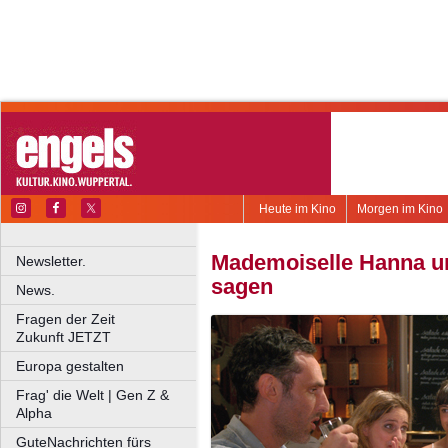
Heute im Kino
Morgen im Kino
Mademoiselle Hanna un
Newsletter.
sagen
News.
Fragen der Zeit
Zukunft JETZT
Europa gestalten
Frag' die Welt | Gen Z &
Alpha
GuteNachrichten fürs