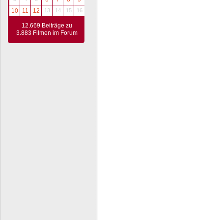
10
11
12
13
14
15
16
12.669 Beiträge zu
3.883 Filmen im Forum