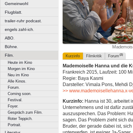
Gemeinwohl
Flugblatt.
trailer-ruhr podcast.
engels zahl-ich.
ABO.
Bühne.
Mademoise
Film.
(2)
Kurzinfo
Filmkritik
Forum
Heute im Kino
Mademoiselle Hanna und die K
Morgen im Kino
Frankreich 2015, Laufzeit: 100 M
Neu im Kino
Regie: Baya Kasmi
Alle Kinos.
Darsteller: Vimala Pons, Mehdi D
Forum.
>> www.mademoisellehanna.x-ver
Coming soon.
Festival.
Kurzinfo:
Hanna ist 30, arbeitet 
Foyer.
Unternehmens und ist dafür zustä
Gespräch zum Film.
auszusprechen. Das Problem: Han
Roter Teppich.
sagen. Das Problem zieht sich du
Portrait.
Bruder, der gerade dabei ist, sic
unterwerfen, ist ewiger Ja-Sage
Literatur.