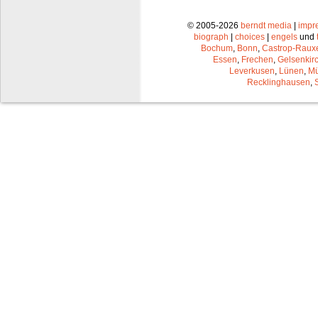
© 2005-2026
berndt media
|
impr
biograph
|
choices
|
engels
und
Bochum
,
Bonn
,
Castrop-Raux
Essen
,
Frechen
,
Gelsenkir
Leverkusen
,
Lünen
,
Mü
Recklinghausen
,