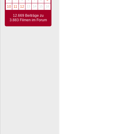
10
11
12
13
14
15
16
12.669 Beiträge zu
3.883 Filmen im Forum