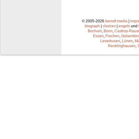
© 2005-2026
berndt media
|
impr
biograph
|
choices
|
engels
und
Bochum
,
Bonn
,
Castrop-Raux
Essen
,
Frechen
,
Gelsenkir
Leverkusen
,
Lünen
,
Mü
Recklinghausen
,