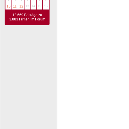
10
11
12
13
14
15
16
12.669 Beiträge zu
3.883 Filmen im Forum