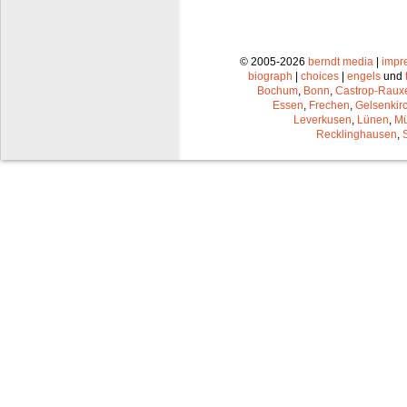
© 2005-2026
berndt media
|
impr
biograph
|
choices
|
engels
und
Bochum
,
Bonn
,
Castrop-Raux
Essen
,
Frechen
,
Gelsenkir
Leverkusen
,
Lünen
,
Mü
Recklinghausen
,