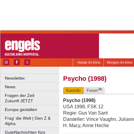
Heute im Kino
Morgen im Kino
Psycho (1998)
Newsletter.
News.
(4)
Kurzinfo
Forum
Fragen der Zeit
Psycho (1998)
Zukunft JETZT
USA 1998, FSK 12
Europa gestalten
Regie: Gus Van Sant
Frag' die Welt | Gen Z &
Darsteller: Vince Vaughn, Julian
Alpha
H. Macy, Anne Heche
GuteNachrichten fürs