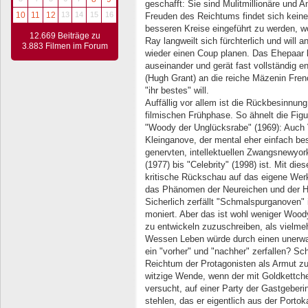
geschafft: Sie sind Mulitmillionäre und
10
11
12
13
14
15
16
Freuden des Reichtums findet sich keine 
besseren Kreise eingeführt zu werden, woz
12.669 Beiträge zu
Ray langweilt sich fürchterlich und will a
3.883 Filmen im Forum
wieder einen Coup planen. Das Ehepaar l
auseinander und gerät fast vollständig 
(Hugh Grant) an die reiche Mäzenin Frenc
"ihr bestes" will.
Auffällig vor allem ist die Rückbesinnun
filmischen Frühphase. So ähnelt die Figu
"Woody der Unglücksrabe" (1969): Auch Vi
Kleinganove, der mental eher einfach be
genervten, intellektuellen Zwangsnewyor
(1977) bis "Celebrity" (1998) ist. Mit die
kritische Rückschau auf das eigene We
das Phänomen der Neureichen und der Hi
Sicherlich zerfällt "Schmalspurganoven" i
moniert. Aber das ist wohl weniger Wood
zu entwickeln zuzuschreiben, als viel
Wessen Leben würde durch einen unerwart
ein "vorher" und "nachher" zerfallen? S
Reichtum der Protagonisten als Armut z
witzige Wende, wenn der mit Goldkettch
versucht, auf einer Party der Gastgeberi
stehlen, das er eigentlich aus der Porto