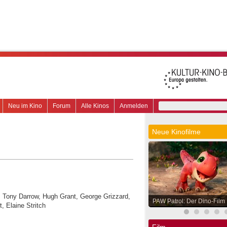
Neu im Kino
Forum
Alle Kinos
Anmelden
Neue Kinofilme
, Tony Darrow, Hugh Grant, George Grizzard,
PAW Patrol: Der Dino-Film
, Elaine Stritch
Film.