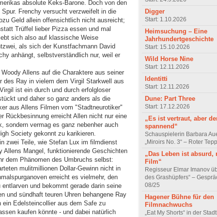
 Amerikas absolute Keks-Barone. Doch von den
Digger
Spur. Frenchy versucht verzweifelt in die
Start: 1.10.2026
u Geld allein offensichtlich nicht ausreicht;
nstatt Trüffel lieber Pizza essen und mal
Heimsuchung – Eine
ebt sich also auf klassische Weise
Jahrhundertgeschichte
entzwei, als sich der Kunstfachmann David
Start: 15.10.2026
hy anhängt, selbstverständlich nur, weil er
Wild Horse Nine
Start: 12.11.2026
g Woody Allens auf die Charaktere aus seiner
Identitti
r des Ray in vielem dem Virgil Starkwell aus
Start: 12.11.2026
rgil ist ein durch und durch erfolgloser
Dune: Part Three
stückt und daher so ganz anders als die
Start: 17.12.2026
ker aus Allens Filmen vom "Stadtneurotiker"
ser Rückbesinnung erreicht Allen nicht nur eine
„Es ist vertraut, aber d
rk, sondern vermag es ganz nebenher auch
spannend“
gh Society gekonnt zu karikieren.
Schauspielerin Barbara Au
„Miroirs No. 3“ – Roter Tep
n zwei Teile, wie Stefan Lux im filmdienst
y Allens Mangel, funktionierende Geschichten
„Das Leben ist absurd, 
mehr dem Phänomen des Umbruchs selbst:
Film“
eten mulitmillionen Dollar-Gewinn nicht in
Regisseur Elmar Imanov üb
chmalspurganoven erreicht es vielmehr, den
des Grashüpfers“ – Gesprä
08/25
u entlarven und bekommt gerade darin seine
en und sündhaft teuren Uhren behangene Ray
Hagener Bühne für den
n ein Edelsteincollier aus dem Safe zu
Filmnachwuchs
kassen kaufen könnte - und dabei natürlich
„Eat My Shorts“ in der Stad