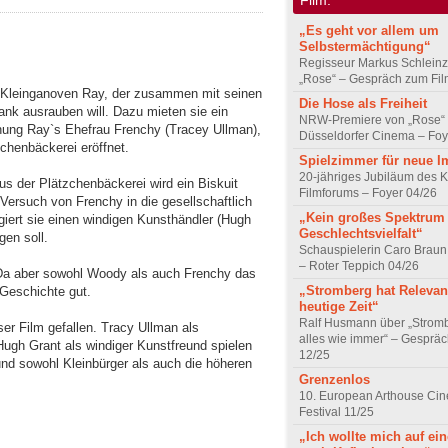
„Es geht vor allem um
Selbstermächtigung“
Regisseur Markus Schleinz
„Rose“ – Gespräch zum Fil
en Kleinganoven Ray, der zusammen mit seinen
Die Hose als Freiheit
ank ausrauben will. Dazu mieten sie ein
NRW-Premiere von „Rose“
nung Ray`s Ehefrau Frenchy (Tracey Ullman),
Düsseldorfer Cinema – Foy
chenbäckerei eröffnet.
Spielzimmer für neue I
20-jähriges Jubiläum des K
aus der Plätzchenbäckerei wird ein Biskuit
Filmforums – Foyer 04/26
Versuch von Frenchy in die gesellschaftlich
„Kein großes Spektrum
iert sie einen windigen Kunsthändler (Hugh
Geschlechtsvielfalt“
gen soll.
Schauspielerin Caro Braun
– Roter Teppich 04/26
. Da aber sowohl Woody als auch Frenchy das
„Stromberg hat Relevanz
Geschichte gut.
heutige Zeit“
Ralf Husmann über „Strom
r Film gefallen. Tracy Ullman als
alles wie immer“ – Gesprä
gh Grant als windiger Kunstfreund spielen
12/25
und sowohl Kleinbürger als auch die höheren
Grenzenlos
10. European Arthouse Ci
Festival 11/25
„Ich wollte mich auf ei