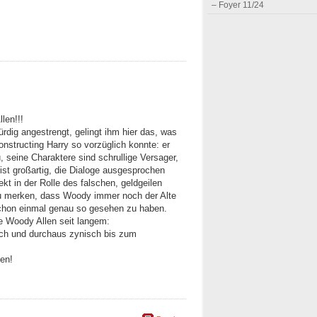
– Foyer 11/24
len!!!
rdig angestrengt, gelingt ihm hier das, was
onstructing Harry so vorzüglich konnte: er
 seine Charaktere sind schrullige Versager,
ist großartig, die Dialoge ausgesprochen
ekt in der Rolle des falschen, geldgeilen
zu merken, dass Woody immer noch der Alte
 schon einmal genau so gesehen zu haben.
e Woody Allen seit langem:
isch und durchaus zynisch bis zum
sen!