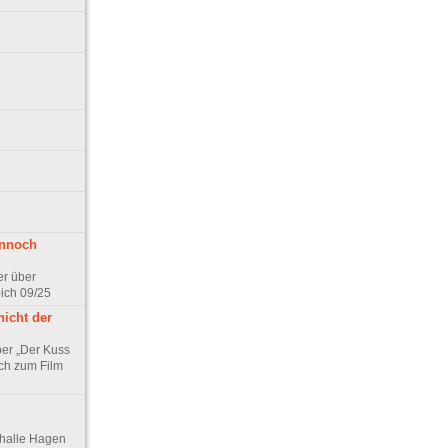
ennoch
er über
pich 09/25
nicht der
er „Der Kuss
ch zum Film
thalle Hagen