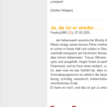
scheitert!
(Stefan Höltgen)
Ja, da ist er wieder . . .
Franka1980 (
15
), 07.05.2001
. . . der liebenswert neurotische Woody Al
Waren einige seiner letzten Filme merkwü
er schon in Annie Hall und zuletzt in Dec
unterhält entspannt auf höchstem Niveau,
aber immer liebenswert. Tracey Ullmann 
spitz und ausgefeilt, Hught Grant ist perf
Charmeurs und es freut einen einfach, 
ist, aber man nie das Gefühl hat, alles
Schmalspurganoven ist wirklich der best
bissig, schrullig, neurotisch, melanchol
versöhnlichen Ende.
Er kann es noch, und das ist gut zu wis