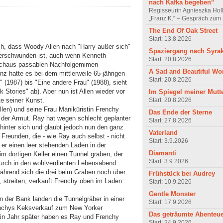
nach Kafka begeben“
Regisseurin Agnieszka Hol
„Franz K.“ – Gespräch zum 
The End Of Oak Street
Start: 13.8.2026
lich, dass Woody Allen nach "Harry außer sich"
Spaziergang nach Syra
 verschwunden ist, auch wenn Kenneth
Start: 20.8.2026
urchaus passablen Nachfolgemimen
A Sad and Beautiful Wo
nz hatte es bei dem mittlerweile 65-jährigen
Start: 20.8.2026
" (1987) bis "Eine andere Frau" (1988), sieht
Stories" ab). Aber nun ist Allen wieder vor
Im Spiegel meiner Mutt
Start: 20.8.2026
te seiner Kunst.
len) und seine Frau Maniküristin Frenchy
Das Ende der Sterne
 der Armut. Ray hat wegen schlecht geplanter
Start: 27.8.2026
hinter sich und glaubt jedoch nun den ganz
Vaterland
Freunden, die - wie Ray auch selbst - nicht
Start: 3.9.2026
l er einen leer stehenden Laden in der
Diamanti
m dortigen Keller einen Tunnel graben, der
Start: 3.9.2026
durch in den wohlverdienten Lebensabend
während sich die drei beim Graben noch über
Frühstück bei Audrey
t, streiten, verkauft Frenchy oben im Laden
Start: 10.9.2026
Gentle Monster
n der Bank landen die Tunnelgräber in einer
Start: 17.9.2026
renchys Keksverkauf zum New Yorker
Das geträumte Abenteu
in Jahr später haben es Ray und Frenchy
Start: 24.9.2026