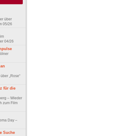
er über
m 05/26
 im
er 04/26
mpulse
ölner
 an
 über „Rose“
 für die
berg – Wieder
ch zum Film
nema Day –
ne Suche