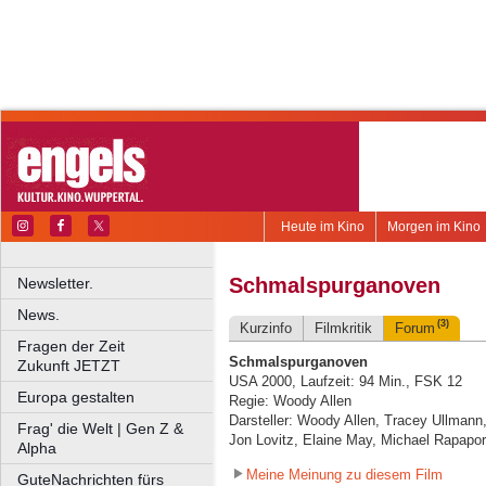
Heute im Kino
Morgen im Kino
Schmalspurganoven
Newsletter.
News.
(3)
Kurzinfo
Filmkritik
Forum
Fragen der Zeit
Schmalspurganoven
Zukunft JETZT
USA 2000, Laufzeit: 94 Min., FSK 12
Europa gestalten
Regie: Woody Allen
Darsteller: Woody Allen, Tracey Ullmann
Frag' die Welt | Gen Z &
Jon Lovitz, Elaine May, Michael Rapaport
Alpha
Meine Meinung zu diesem Film
GuteNachrichten fürs