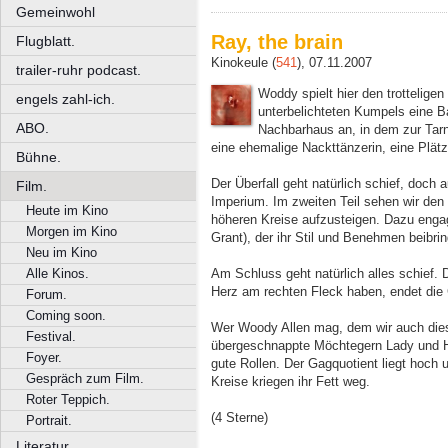
Gemeinwohl
Ray, the brain
Flugblatt.
Kinokeule (
541
), 07.11.2007
trailer-ruhr podcast.
Woddy spielt hier den trottelig
engels zahl-ich.
unterbelichteten Kumpels eine B
ABO.
Nachbarhaus an, in dem zur Tar
eine ehemalige Nackttänzerin, eine Plätz
Bühne.
Der Überfall geht natürlich schief, doch 
Film.
Imperium. Im zweiten Teil sehen wir den 
Heute im Kino
höheren Kreise aufzusteigen. Dazu engag
Morgen im Kino
Grant), der ihr Stil und Benehmen beibrin
Neu im Kino
Am Schluss geht natürlich alles schief
Alle Kinos.
Herz am rechten Fleck haben, endet die 
Forum.
Coming soon.
Wer Woody Allen mag, dem wir auch diese
Festival.
übergeschnappte Möchtegern Lady und Hu
Foyer.
gute Rollen. Der Gagquotient liegt hoch 
Gespräch zum Film.
Kreise kriegen ihr Fett weg.
Roter Teppich.
(4 Sterne)
Portrait.
Literatur.