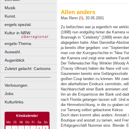
Musik.
Allen anders
Kunst.
Max.Renn (
8
), 20.05.2001
engels spezial.
Zu befürchten war ja eigentlich nie wirk
(1998) nun endgültig hinter die Kamera
Kultur in NRW.
Brannagh in "Celebrety" (1999) einen d
abgegeben hatte. Aber Darstellar-Abstine
engels-Thema.
ja bereits öfter gegeben: von "September
Auswahl.
man von der Kurzgeschichte in "New York 
der Kamera und zeigt eine weitere Facet
Augenblick
Der Tellerwäscher Ray Winkler (Woody Al
Zuletzt gelacht: Cartoons.
(Tracey Ullman) haben die Nase voll von
Gaunereien bereits eine Gefängnisstrafe 
––––––––––––––––––––
großen Coup landen zu können. Mit zwei 
den allerhellsten Eindruck vermitteln, wil
Verlosungen.
Nachbarschaft einer Bank anmieten und i
Jobs.
ihn an die Ersparnisse der Bank und da
nach Florida gelangen lassen soll. Und 
Kulturlinks.
die Himmelsrichtung, in die zu graben is
zur Tarnung selbst gebackene Kekse.
Doch dann kommt alles anders: Anstatt i
Kinokalender
Boutique und anstatt zu tarnen, wird F
Mo
Di
Mi
Do
Fr
Sa
So
Erfolgsgeschäft Nummer eins. Blende: E
3
4
5
6
7
8
9