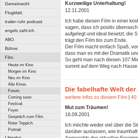
Kurzweilige Unterhaltung!
Gemeinwohl
12.11.2001
Flugblatt.
Ich habe diesen Film in einer k
trailer-ruhr podcast.
sagen, dass ich positiv überrasch
engels zahl-ich.
aufgelegt und ideal besetzt, die S
ABO.
trägt den Film bis zum Ende.
Der Film macht einfach Spaß, vor
Bühne.
dass man es mit der Dramatik und
Film.
So geht man nach diesen 107 Min
Heute im Kino
summt auf dem Weg nach Hause "
Morgen im Kino
Neu im Kino
Alle Kinos.
Die fabelhafte Welt der
Forum.
weitere Infos zu diesem Film
|
40 
Coming soon.
Festival.
Mut zum Träumen!
Foyer.
16.09.2001
Gespräch zum Film.
Roter Teppich.
Ich möchte weder viel über die S
Portrait.
darüber auslassen, wie traumhaft 
Angesichts der aktuellen Ereigni
Literatur.