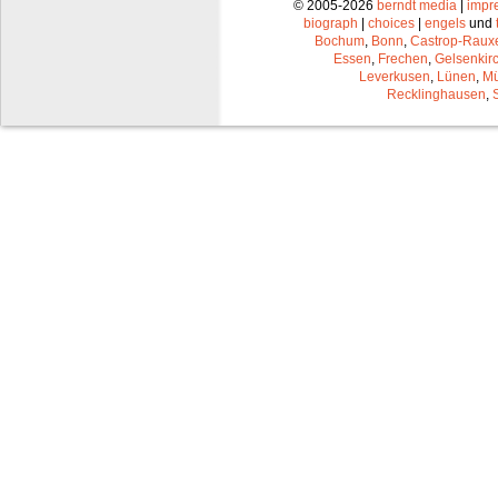
© 2005-2026
berndt media
|
impr
biograph
|
choices
|
engels
und
Bochum
,
Bonn
,
Castrop-Raux
Essen
,
Frechen
,
Gelsenkir
Leverkusen
,
Lünen
,
Mü
Recklinghausen
,