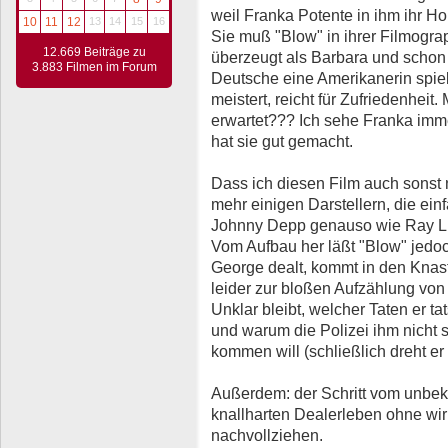
weil Franka Potente in ihm ihr Ho
10
11
12
13
14
15
16
Sie muß "Blow" in ihrer Filmogra
12.669 Beiträge zu
überzeugt als Barbara und schon a
3.883 Filmen im Forum
Deutsche eine Amerikanerin spiele
meistert, reicht für Zufriedenheit
erwartet??? Ich sehe Franka imme
hat sie gut gemacht.
Dass ich diesen Film auch sonst n
mehr einigen Darstellern, die ei
Johnny Depp genauso wie Ray Liot
Vom Aufbau her läßt "Blow" jedo
George dealt, kommt in den Knas
leider zur bloßen Aufzählung von
Unklar bleibt, welcher Taten er t
und warum die Polizei ihm nicht s
kommen will (schließlich dreht er 
Außerdem: der Schritt vom unbe
knallharten Dealerleben ohne wir
nachvollziehen.