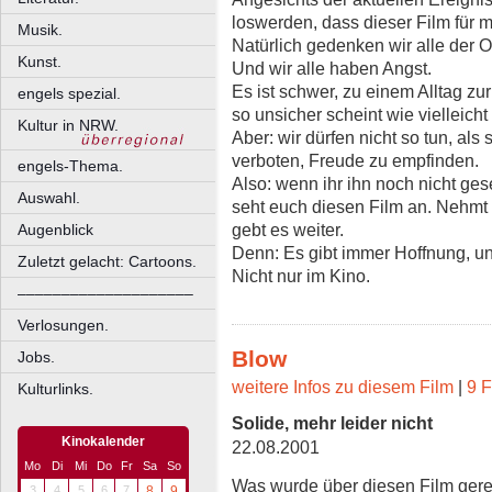
loswerden, dass dieser Film für m
Musik.
Natürlich gedenken wir alle der O
Kunst.
Und wir alle haben Angst.
Es ist schwer, zu einem Alltag zu
engels spezial.
so unsicher scheint wie vielleicht
Kultur in NRW.
Aber: wir dürfen nicht so tun, als
verboten, Freude zu empfinden.
engels-Thema.
Also: wenn ihr ihn noch nicht ge
Auswahl.
seht euch diesen Film an. Nehmt
gebt es weiter.
Augenblick
Denn: Es gibt immer Hoffnung, un
Zuletzt gelacht: Cartoons.
Nicht nur im Kino.
––––––––––––––––––––
Verlosungen.
Blow
Jobs.
weitere Infos zu diesem Film
|
9 F
Kulturlinks.
Solide, mehr leider nicht
Kinokalender
22.08.2001
Mo
Di
Mi
Do
Fr
Sa
So
Was wurde über diesen Film gere
3
4
5
6
7
8
9