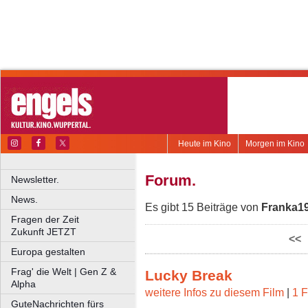
Heute im Kino
Morgen im Kino
Forum.
Newsletter.
News.
Es gibt 15 Beiträge von
Franka1
Fragen der Zeit
Zukunft JETZT
<<
Europa gestalten
Frag' die Welt | Gen Z &
Lucky Break
Alpha
weitere Infos zu diesem Film
|
1 F
GuteNachrichten fürs