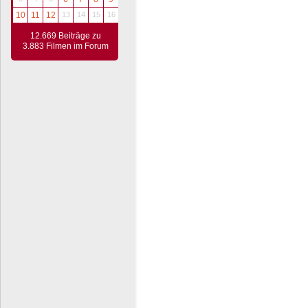
10
11
12
13
14
15
16
12.669 Beiträge zu
3.883 Filmen im Forum