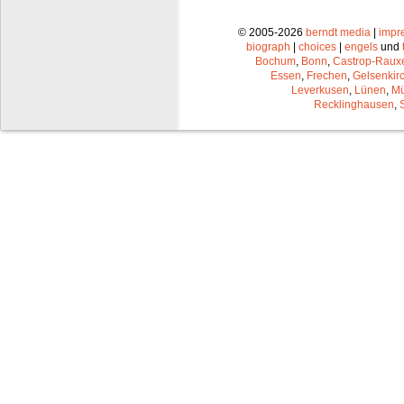
© 2005-2026
berndt media
|
impr
biograph
|
choices
|
engels
und
Bochum
,
Bonn
,
Castrop-Raux
Essen
,
Frechen
,
Gelsenkir
Leverkusen
,
Lünen
,
Mü
Recklinghausen
,