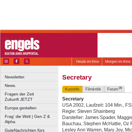
Heute im Kino
Morgen im Kino
Secretary
Newsletter.
News.
(3)
Kurzinfo
Filmkritik
Forum
Fragen der Zeit
Secretary
Zukunft JETZT
USA 2002, Laufzeit: 104 Min., F
Europa gestalten
Regie: Steven Shainberg
Frag' die Welt | Gen Z &
Darsteller: James Spader, Maggie
Alpha
Bauchau, Stephen McHattie, Oz P
Lesley Ann Warren, Mary Joy, Mic
GuteNachrichten fürs