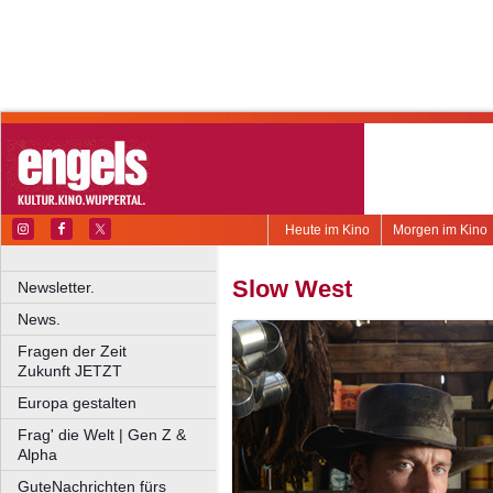
Heute im Kino
Morgen im Kino
Slow West
Newsletter.
News.
Fragen der Zeit
Zukunft JETZT
Europa gestalten
Frag' die Welt | Gen Z &
Alpha
GuteNachrichten fürs