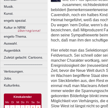
zusammen; nichtsdestotrotz
Musik.
bebildert (bemerkenswerterweise 
Kunst.
Cavendish, noch ein halbes Kind, 
Heimat hergeführt, weiß das noch 
engels spezial.
Du wegen 'nem Dollar, wenn's du
Kultur in NRW.
bezeichnen, daß Mitproduzent Fa
denn seine Sympathiewerte beim
engels-Thema.
hoch, daß man ihm den schuftig
Auswahl.
Hier erlebt man das Selektionspr
Augenblick
Feldversuch. Sei schnell oder sei
Zuletzt gelacht: Cartoons.
mancher Charakter wortkarg, sei
––––––––––––––––––––
Ereignislosigkeit der (neuseeländ
Zeit, bevor die Neue Welt durch 
Verlosungen.
im Wachsen begriffene Staat strec
Jobs.
von Steckbriefen aus, den Rest e
einmal muß man Macleans Arbeit l
Kulturlinks.
immer wieder die Spannungsschr
gekonnten Bilderfolge blinkt imm
Kinokalender
Möglichkeit von Verhängnis, die 
Mo
Di
Mi
Do
Fr
Sa
So
Slow West ist längst nicht so gro
3
4
5
6
7
8
9