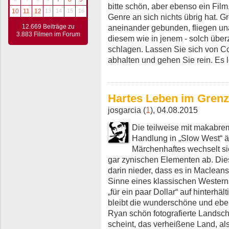
bitte schön, aber ebenso ein Film,
10
11
12
13
14
15
16
Genre an sich nichts übrig hat. 
aneinander gebunden, fliegen un
12.669 Beiträge zu
3.883 Filmen im Forum
diesem wie in jenem - solch über
schlagen. Lassen Sie sich von C
abhalten und gehen Sie rein. Es l
Hartes Leben im Grenz
josgarcia (
1
), 04.08.2015
Die teilweise mit makabre
Handlung in „Slow West“ än
Märchenhaftes wechselt sic
gar zynischen Elementen ab. Dies
darin nieder, dass es in Macleans
Sinne eines klassischen Westerns
„für ein paar Dollar“ auf hinterhäl
bleibt die wunderschöne und eb
Ryan schön fotografierte Landscha
scheint, das verheißene Land, al