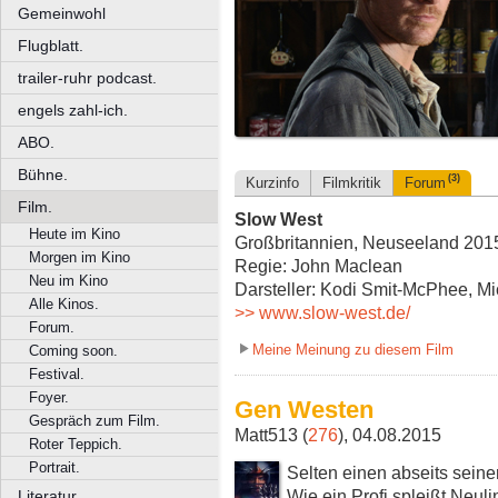
Gemeinwohl
Flugblatt.
trailer-ruhr podcast.
engels zahl-ich.
ABO.
Bühne.
(3)
Kurzinfo
Filmkritik
Forum
Film.
Slow West
Heute im Kino
Großbritannien, Neuseeland 2015,
Morgen im Kino
Regie: John Maclean
Neu im Kino
Darsteller: Kodi Smit-McPhee, 
Alle Kinos.
>> www.slow-west.de/
Forum.
Meine Meinung zu diesem Film
Coming soon.
Festival.
Foyer.
Gen Westen
Gespräch zum Film.
Matt513 (
276
), 04.08.2015
Roter Teppich.
Portrait.
Selten einen abseits seiner
Wie ein Profi spleißt Neul
Literatur.