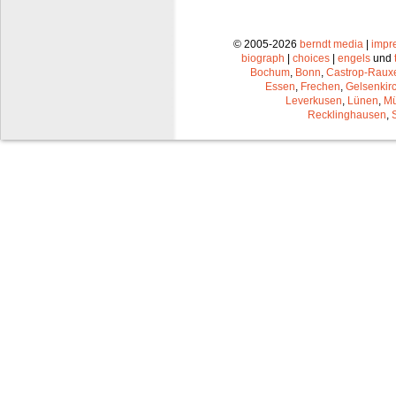
© 2005-2026
berndt media
|
impr
biograph
|
choices
|
engels
und
Bochum
,
Bonn
,
Castrop-Raux
Essen
,
Frechen
,
Gelsenkir
Leverkusen
,
Lünen
,
Mü
Recklinghausen
,