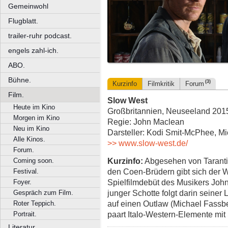
Gemeinwohl
Flugblatt.
trailer-ruhr podcast.
engels zahl-ich.
ABO.
Bühne.
(3)
Kurzinfo
Filmkritik
Forum
Film.
Slow West
Heute im Kino
Großbritannien, Neuseeland 2015,
Morgen im Kino
Regie: John Maclean
Neu im Kino
Darsteller: Kodi Smit-McPhee, 
Alle Kinos.
>> www.slow-west.de/
Forum.
Kurzinfo:
Abgesehen von Tarantin
Coming soon.
den Coen-Brüdern gibt sich der W
Festival.
Spielfilmdebüt des Musikers John
Foyer.
junger Schotte folgt darin seiner
Gespräch zum Film.
auf einen Outlaw (Michael Fass
Roter Teppich.
paart Italo-Western-Elemente mit
Portrait.
Literatur.