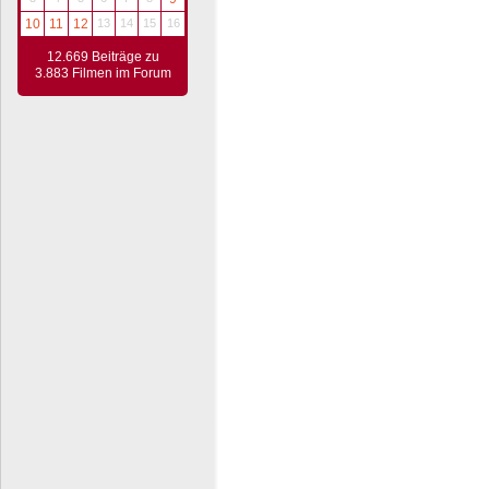
10
11
12
13
14
15
16
12.669 Beiträge zu
3.883 Filmen im Forum