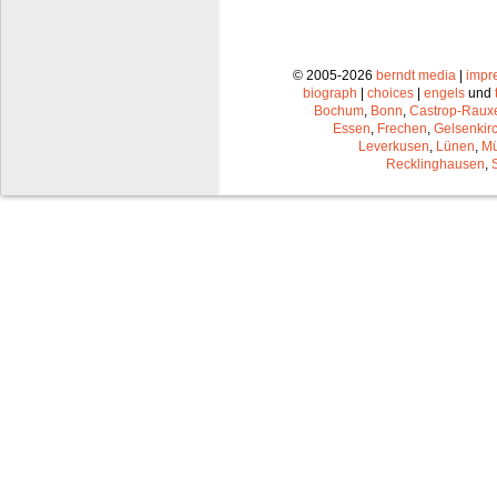
© 2005-2026
berndt media
|
impr
biograph
|
choices
|
engels
und
Bochum
,
Bonn
,
Castrop-Raux
Essen
,
Frechen
,
Gelsenkir
Leverkusen
,
Lünen
,
Mü
Recklinghausen
,