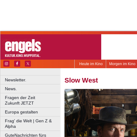
Heute im Kino
Morgen im Kino
Slow West
Newsletter.
News.
Fragen der Zeit
Zukunft JETZT
Europa gestalten
Frag' die Welt | Gen Z &
Alpha
GuteNachrichten fürs