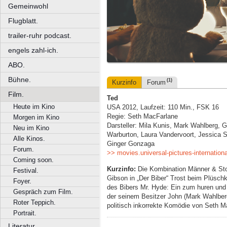
Gemeinwohl
Flugblatt.
trailer-ruhr podcast.
engels zahl-ich.
ABO.
Bühne.
(1)
Kurzinfo
Forum
Film.
Ted
Heute im Kino
USA 2012, Laufzeit: 110 Min., FSK 16
Regie: Seth MacFarlane
Morgen im Kino
Darsteller: Mila Kunis, Mark Wahlberg, G
Neu im Kino
Warburton, Laura Vandervoort, Jessica S
Alle Kinos.
Ginger Gonzaga
Forum.
>> movies.universal-pictures-internation
Coming soon.
Kurzinfo:
Die Kombination Männer & Stoff
Festival.
Gibson in „Der Biber“ Trost beim Plüsch
Foyer.
des Bibers Mr. Hyde: Ein zum huren und 
Gespräch zum Film.
der seinem Besitzer John (Mark Wahlber
Roter Teppich.
politisch inkorrekte Komödie von Seth M
Portrait.
Literatur.