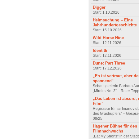
Digger
Start: 1.10.2026
Heimsuchung – Eine
Jahrhundertgeschichte
Start: 15.10.2026
Wild Horse Nine
Start: 12.11.2026
Identitti
Start: 12.11.2026
Dune: Part Three
Start: 17.12.2026
„Es ist vertraut, aber d
spannend“
Schauspielerin Barbara Au
„Miroirs No. 3“ – Roter Tep
„Das Leben ist absurd, 
Film“
Regisseur Elmar Imanov üb
des Grashüpfers“ – Gesprä
08/25
Hagener Bühne für den
Filmnachwuchs
„Eat My Shorts“ in der Stad