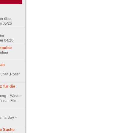
er über
m 05/26
 im
er 04/26
mpulse
ölner
 an
 über „Rose“
 für die
berg – Wieder
ch zum Film
nema Day –
ne Suche