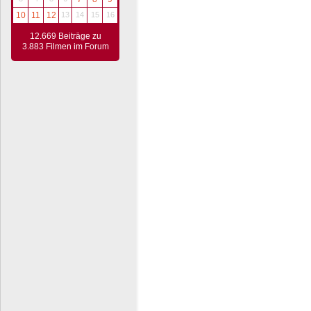
10
11
12
13
14
15
16
12.669 Beiträge zu
3.883 Filmen im Forum