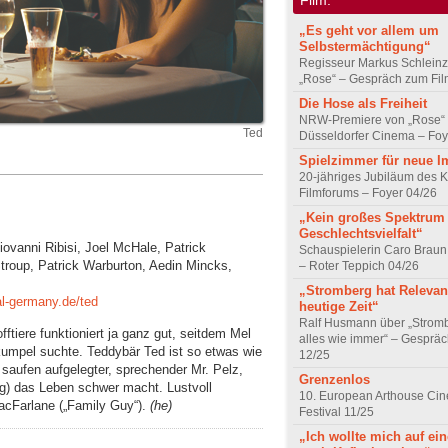
„Es geht vor allem um
Selbstermächtigung“
Regisseur Markus Schleinz
„Rose“ – Gespräch zum Fil
Die Hose als Freiheit
NRW-Premiere von „Rose“
Ted
Düsseldorfer Cinema – Foy
Spielzimmer für neue I
20-jähriges Jubiläum des K
Filmforums – Foyer 04/26
„Kein großes Spektrum
Geschlechtsvielfalt“
iovanni Ribisi, Joel McHale, Patrick
Schauspielerin Caro Braun
troup, Patrick Warburton, Aedin Mincks,
– Roter Teppich 04/26
„Stromberg hat Relevanz
al-germany.de/ted
heutige Zeit“
Ralf Husmann über „Strom
tiere funktioniert ja ganz gut, seitdem Mel
alles wie immer“ – Gesprä
kumpel suchte. Teddybär Ted ist so etwas wie
12/25
saufen aufgelegter, sprechender Mr. Pelz,
Grenzenlos
g) das Leben schwer macht. Lustvoll
10. European Arthouse Ci
acFarlane („Family Guy“).
(he)
Festival 11/25
„Ich wollte mich auf ei