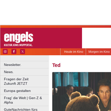
Heute im Kino
Morgen im Kino
Ted
Newsletter.
News.
Fragen der Zeit
Zukunft JETZT
Europa gestalten
Frag' die Welt | Gen Z &
Alpha
GuteNachrichten fürs