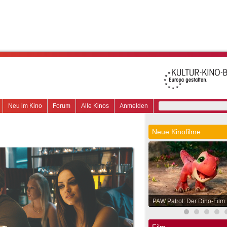
Neu im Kino
Forum
Alle Kinos
Anmelden
Neue Kinofilme
PAW Patrol: Der Dino-Film
Film.