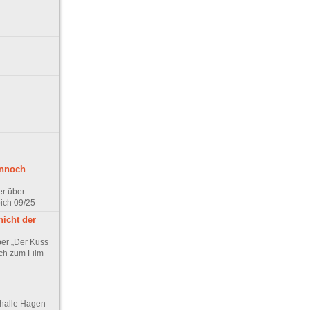
ennoch
er über
pich 09/25
nicht der
er „Der Kuss
ch zum Film
thalle Hagen