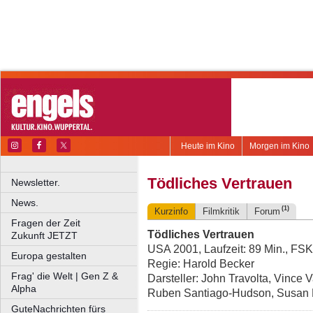
Heute im Kino
Morgen im Kino
Tödliches Vertrauen
Newsletter.
News.
(1)
Kurzinfo
Filmkritik
Forum
Fragen der Zeit
Tödliches Vertrauen
Zukunft JETZT
USA 2001, Laufzeit: 89 Min., FSK
Europa gestalten
Regie: Harold Becker
Frag' die Welt | Gen Z &
Darsteller: John Travolta, Vince 
Alpha
Ruben Santiago-Hudson, Susan F
GuteNachrichten fürs