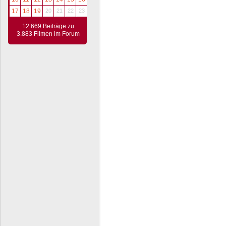
17
18
19
20
21
22
23
12.669 Beiträge zu
3.883 Filmen im Forum