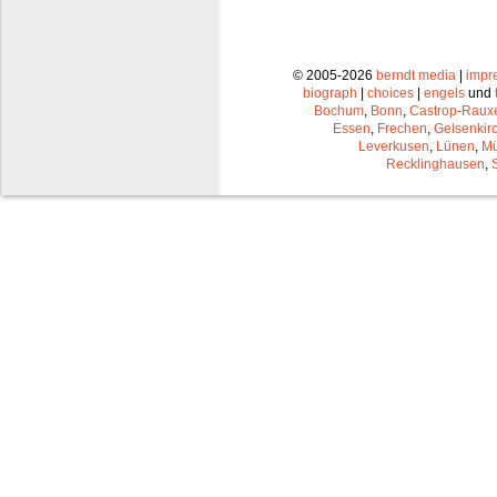
© 2005-2026
berndt media
|
impr
biograph
|
choices
|
engels
und
Bochum
,
Bonn
,
Castrop-Raux
Essen
,
Frechen
,
Gelsenkir
Leverkusen
,
Lünen
,
Mü
Recklinghausen
,