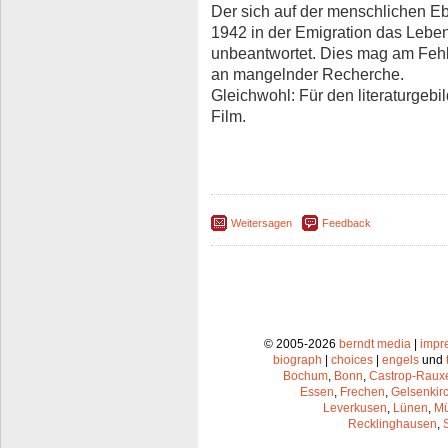
Der sich auf der menschlichen E
1942 in der Emigration das Leben
unbeantwortet. Dies mag am Fehle
an mangelnder Recherche.
Gleichwohl: Für den literaturgeb
Film.
Weitersagen
Feedback
© 2005-2026
berndt media
|
impr
biograph
|
choices
|
engels
und
Bochum
,
Bonn
,
Castrop-Raux
Essen
,
Frechen
,
Gelsenkir
Leverkusen
,
Lünen
,
Mü
Recklinghausen
,