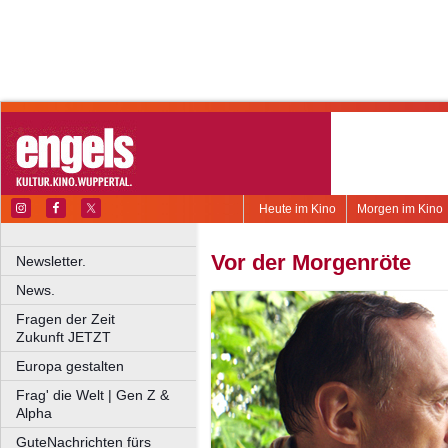
Heute im Kino
Morgen im Kino
Vor der Morgenröte
Newsletter.
News.
Fragen der Zeit
Zukunft JETZT
Europa gestalten
Frag' die Welt | Gen Z &
Alpha
GuteNachrichten fürs