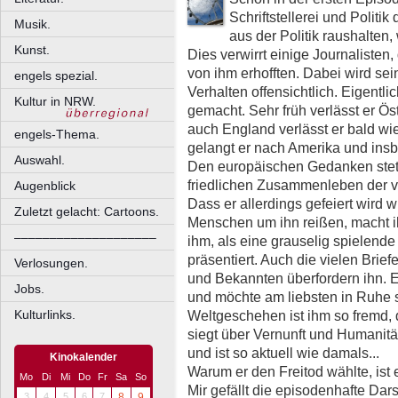
Schriftstellerei und Politik
Musik.
aus der Politik raushalten
Kunst.
Dies verwirrt einige Journalisten,
von ihm erhofften. Dabei wird sei
engels spezial.
Verhalten offensichtlich. Eigentli
Kultur in NRW.
gemacht. Sehr früh verlässt er Ö
auch England verlässt er bald wi
engels-Thema.
gelangt er nach Amerika und insbe
Auswahl.
Den europäischen Gedanken stets 
friedlichen Zusammenleben der 
Augenblick
Dass er allerdings gefeiert wird w
Zuletzt gelacht: Cartoons.
Menschen um ihn reißen, macht 
––––––––––––––––––––
ihm, als eine grauselig spielend
präsentiert. Auch die vielen Brie
Verlosungen.
und Bekannten überfordern ihn. Er 
Jobs.
und möchte am liebsten in Ruhe 
Weltgeschehen ist ihm so fremd, 
Kulturlinks.
siegt über Vernunft und Humanität
und ist so aktuell wie damals...
Kinokalender
Warum er den Freitod wählte, ist ei
Mo
Di
Mi
Do
Fr
Sa
So
Mir gefällt die episodenhafte Dars
3
4
5
6
7
8
9