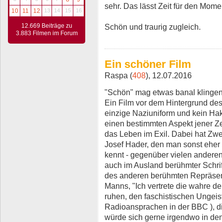
sehr. Das lässt Zeit für den Mome
10
11
12
13
14
15
16
Schön und traurig zugleich.
12.669 Beiträge zu
3.883 Filmen im Forum
Ein schöner Film
Raspa (
408
), 12.07.2016
"Schön" mag etwas banal klingen,
Ein Film vor dem Hintergrund des
einzige Naziuniform und kein Ha
einen bestimmten Aspekt jener Ze
das Leben im Exil. Dabei hat Zwe
Josef Hader, den man sonst eher 
kennt - gegenüber vielen anderen 
auch im Ausland berühmter Schrift
des anderen berühmten Repräsen
Manns, "Ich vertrete die wahre de
ruhen, den faschistischen Ungeis
Radioansprachen in der BBC ), di
würde sich gerne irgendwo in den