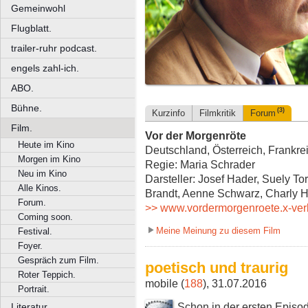
Gemeinwohl
Flugblatt.
trailer-ruhr podcast.
engels zahl-ich.
ABO.
Bühne.
(3)
Kurzinfo
Filmkritik
Forum
Film.
Vor der Morgenröte
Heute im Kino
Deutschland, Österreich, Frankrei
Morgen im Kino
Regie: Maria Schrader
Neu im Kino
Darsteller: Josef Hader, Suely T
Alle Kinos.
Brandt, Aenne Schwarz, Charly 
Forum.
>> www.vordermorgenroete.x-ver
Coming soon.
Meine Meinung zu diesem Film
Festival.
Foyer.
Gespräch zum Film.
poetisch und traurig
Roter Teppich.
mobile (
188
), 31.07.2016
Portrait.
Schon in der ersten Episod
Literatur.