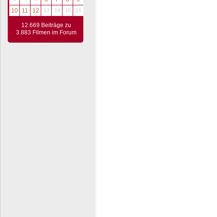
10
11
12
13
14
15
16
12.669 Beiträge zu
3.883 Filmen im Forum