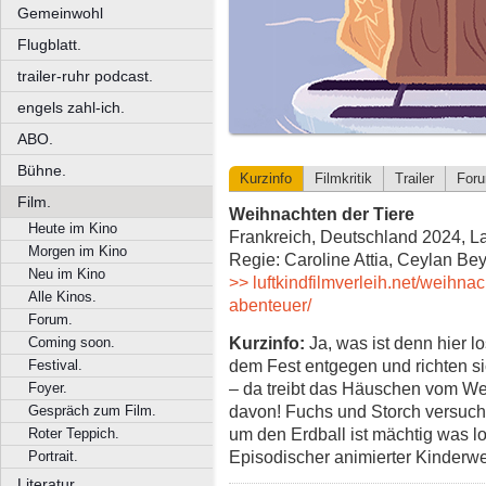
Gemeinwohl
Flugblatt.
trailer-ruhr podcast.
engels zahl-ich.
ABO.
Bühne.
Kurzinfo
Filmkritik
Trailer
For
Film.
Weihnachten der Tiere
Heute im Kino
Frankreich, Deutschland 2024, La
Morgen im Kino
Regie: Caroline Attia, Ceylan B
Neu im Kino
>> luftkindfilmverleih.net/weihnac
Alle Kinos.
abenteuer/
Forum.
Kurzinfo:
Ja, was ist denn hier l
Coming soon.
dem Fest entgegen und richten si
Festival.
– da treibt das Häuschen vom We
Foyer.
davon! Fuchs und Storch versuche
Gespräch zum Film.
um den Erdball ist mächtig was lo
Roter Teppich.
Episodischer animierter Kinderw
Portrait.
Literatur.