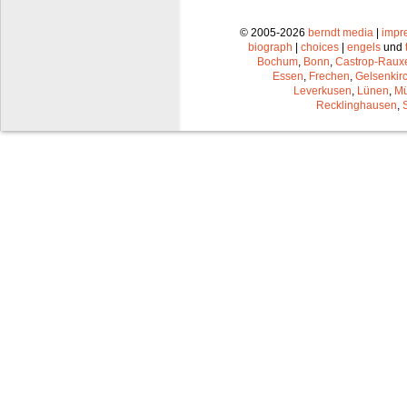
© 2005-2026
berndt media
|
impr
biograph
|
choices
|
engels
und
Bochum
,
Bonn
,
Castrop-Raux
Essen
,
Frechen
,
Gelsenkir
Leverkusen
,
Lünen
,
Mü
Recklinghausen
,