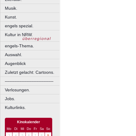
Musik.
Kunst.
engels spezial.
Kultur in NRW.
engels-Thema.
Auswahl.
Augenblick
Zuletzt gelacht: Cartoons.
––––––––––––––––––––
Verlosungen.
Jobs.
Kulturlinks.
Kinokalender
Mo
Di
Mi
Do
Fr
Sa
So
3
4
5
6
7
8
9