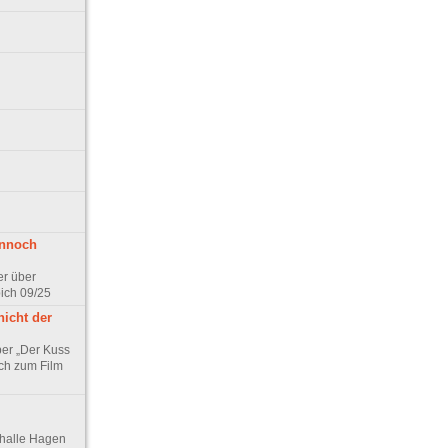
ennoch
er über
pich 09/25
nicht der
er „Der Kuss
ch zum Film
thalle Hagen