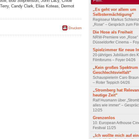
ette, Bob Stephenson, John Lacy, Chloë
Terry, Candy Clark, Elias Koteas, Dermot
„Es geht vor allem um
Selbstermächtigung“
Regisseur Markus Schleinz
„Rose“ – Gespräch zum Fil
Drucken
Die Hose als Freiheit
NRW-Premiere von „Rose“
Düsseldorfer Cinema – Foy
Spielzimmer für neue I
20-jähriges Jubiläum des K
Filmforums – Foyer 04/26
„Kein großes Spektrum
Geschlechtsvielfalt“
Schauspielerin Caro Braun
– Roter Teppich 04/26
„Stromberg hat Relevanz
heutige Zeit“
Ralf Husmann über „Strom
alles wie immer“ – Gesprä
12/25
Grenzenlos
10. European Arthouse Ci
Festival 11/25
„Ich wollte mich auf ei