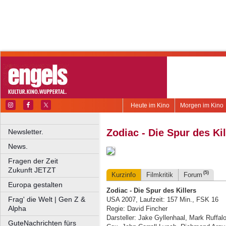
Heute im Kino
Morgen im Kino
Zodiac - Die Spur des Kil
Newsletter.
News.
Fragen der Zeit
Zukunft JETZT
(5)
Kurzinfo
Filmkritik
Forum
Europa gestalten
Zodiac - Die Spur des Killers
Frag' die Welt | Gen Z &
USA 2007, Laufzeit: 157 Min., FSK 16
Alpha
Regie: David Fincher
Darsteller: Jake Gyllenhaal, Mark Ruffa
GuteNachrichten fürs