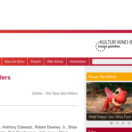
Neu im Kino
Forum
Alle Kinos
Anmelden
lers
Neue Kinofilme
Zodiac - Die Spur des Killers
PAW Patrol: Der Dino-Film
lo, Anthony Edwards, Robert Downey Jr., Brian
Film.