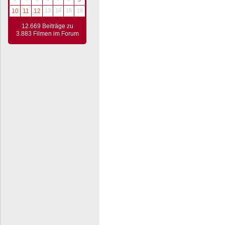
10
11
12
13
14
15
16
12.669 Beiträge zu
3.883 Filmen im Forum