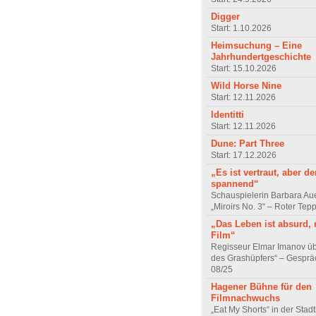
Digger
Start: 1.10.2026
Heimsuchung – Eine
Jahrhundertgeschichte
Start: 15.10.2026
Wild Horse Nine
Start: 12.11.2026
Identitti
Start: 12.11.2026
Dune: Part Three
Start: 17.12.2026
„Es ist vertraut, aber d
spannend“
Schauspielerin Barbara Au
„Miroirs No. 3“ – Roter Tep
„Das Leben ist absurd, 
Film“
Regisseur Elmar Imanov üb
des Grashüpfers“ – Gesprä
08/25
Hagener Bühne für den
Filmnachwuchs
„Eat My Shorts“ in der Stad