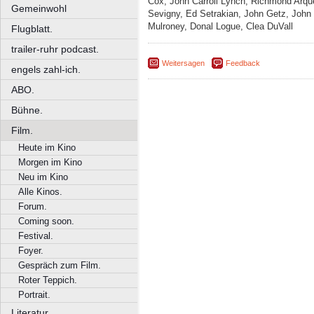
Cox, John Carroll Lynch, Richmond Arqu
Gemeinwohl
Sevigny, Ed Setrakian, John Getz, John 
Mulroney, Donal Logue, Clea DuVall
Flugblatt.
trailer-ruhr podcast.
Weitersagen
Feedback
engels zahl-ich.
ABO.
Bühne.
Film.
Heute im Kino
Morgen im Kino
Neu im Kino
Alle Kinos.
Forum.
Coming soon.
Festival.
Foyer.
Gespräch zum Film.
Roter Teppich.
Portrait.
Literatur.