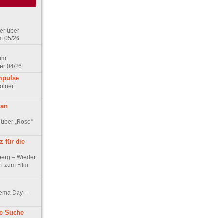
er über
m 05/26
 im
er 04/26
mpulse
ölner
 an
 über „Rose“
 für die
berg – Wieder
ch zum Film
nema Day –
ne Suche