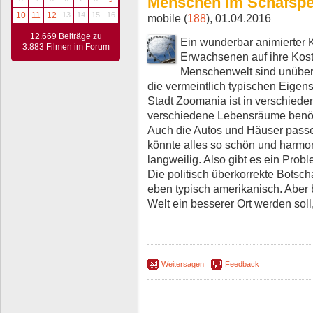
Menschen im Schafspe
10
11
12
13
14
15
16
mobile (
188
), 01.04.2016
12.669 Beiträge zu
Ein wunderbar animierter K
3.883 Filmen im Forum
Erwachsenen auf ihre Kost
Menschenwelt sind unübe
die vermeintlich typischen Eigen
Stadt Zoomania ist in verschiedene
verschiedene Lebensräume benöti
Auch die Autos und Häuser passe
könnte alles so schön und harmon
langweilig. Also gibt es ein Prob
Die politisch überkorrekte Botsch
eben typisch amerikanisch. Aber 
Welt ein besserer Ort werden soll,
Weitersagen
Feedback