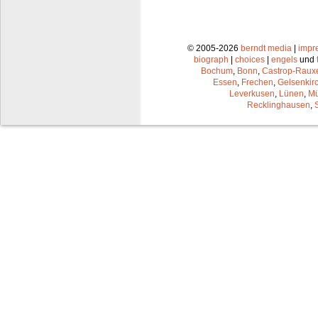
© 2005-2026
berndt media
|
impr
biograph
|
choices
|
engels
und
Bochum
,
Bonn
,
Castrop-Raux
Essen
,
Frechen
,
Gelsenkir
Leverkusen
,
Lünen
,
Mü
Recklinghausen
,