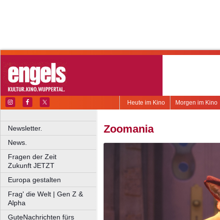
Heute im Kino
Morgen im Kino
Zoomania
Newsletter.
News.
Fragen der Zeit
Zukunft JETZT
Europa gestalten
Frag' die Welt | Gen Z &
Alpha
GuteNachrichten fürs