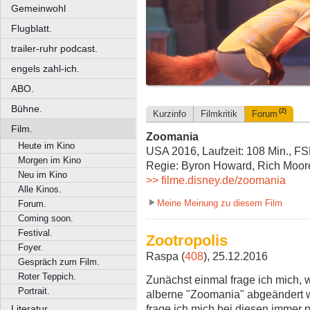
Gemeinwohl
Flugblatt.
trailer-ruhr podcast.
engels zahl-ich.
ABO.
Bühne.
(2)
Kurzinfo
Filmkritik
Forum
Film.
Zoomania
Heute im Kino
USA 2016, Laufzeit: 108 Min., FS
Morgen im Kino
Regie: Byron Howard, Rich Moor
Neu im Kino
>> filme.disney.de/zoomania
Alle Kinos.
Meine Meinung zu diesem Film
Forum.
Coming soon.
Festival.
Zootropolis
Foyer.
Raspa (
408
), 25.12.2016
Gespräch zum Film.
Roter Teppich.
Zunächst einmal frage ich mich, w
Portrait.
alberne "Zoomania" abgeändert 
frage ich mich bei diesen immer p
Literatur.