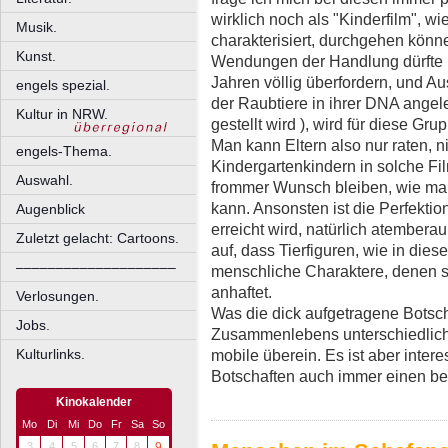
wirklich noch als "Kinderfilm", wi
Musik.
charakterisiert, durchgehen kön
Kunst.
Wendungen der Handlung dürfte K
Jahren völlig überfordern, und Au
engels spezial.
der Raubtiere in ihrer DNA angele
Kultur in NRW.
gestellt wird ), wird für diese Gr
Man kann Eltern also nur raten, n
engels-Thema.
Kindergartenkindern in solche Fi
Auswahl.
frommer Wunsch bleiben, wie man
kann. Ansonsten ist die Perfekti
Augenblick
erreicht wird, natürlich atembera
Zuletzt gelacht: Cartoons.
auf, dass Tierfiguren, wie in dies
––––––––––––––––––––
menschliche Charaktere, denen st
anhaftet.
Verlosungen.
Was die dick aufgetragene Botscha
Jobs.
Zusammenlebens unterschiedliche
mobile überein. Es ist aber inter
Kulturlinks.
Botschaften auch immer einen bes
Kinokalender
Mo
Di
Mi
Do
Fr
Sa
So
3
4
5
6
7
8
9