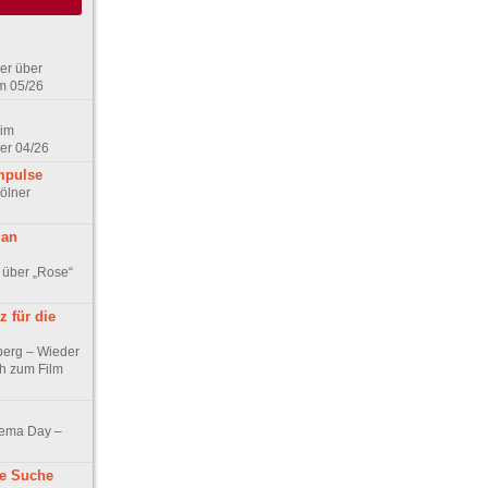
er über
m 05/26
 im
er 04/26
mpulse
ölner
 an
 über „Rose“
 für die
berg – Wieder
ch zum Film
nema Day –
ne Suche