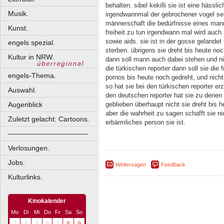
behalten. sibel kekilli sie ist eine hässl
Musik.
irgendwannmal der gebrochener vogel sein
männerschaft die bedürfnisse eines man
Kunst.
freiheit zu tun irgendwann mal wird auch 
sowie aids. sie ist in der gosse gelande
engels spezial.
sterben. übrigens sie dreht bis heute n
Kultur in NRW.
dann soll mann auch dabei stehen und ni
die türkischen reporter dann soll sie die
engels-Thema.
pornos bis heute noch gedreht, und nich
so hat sie bei den türkischen reporter e
Auswahl.
den deutschen reporter hat sie zu denen 
Augenblick
geblieben überhaupt nicht sie dreht bis 
aber die wahrheit zu sagen schafft sie ni
Zuletzt gelacht: Cartoons.
erbärmliches person sie ist.
––––––––––––––––––––
Verlosungen.
Jobs.
Weitersagen
Feedback
Kulturlinks.
Kinokalender
Mo
Di
Mi
Do
Fr
Sa
So
3
4
5
6
7
8
9