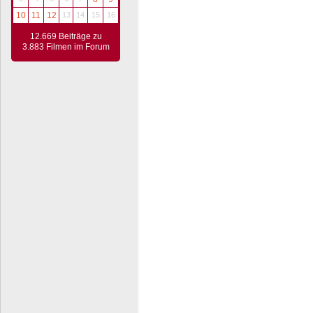
10
11
12
13
14
15
16
12.669 Beiträge zu
3.883 Filmen im Forum