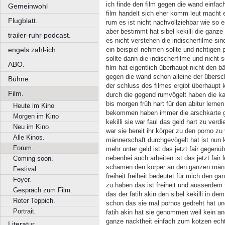
ich finde den film gegen die wand einfach
Gemeinwohl
film handelt sich eher komm leut macht e
Flugblatt.
rum es ist nicht nachvollziehbar wie so 
aber bestimmt hat sibel kekilli die gan
trailer-ruhr podcast.
es nicht verstehen die indischerfilme sin
engels zahl-ich.
ein beispiel nehmen sollte und richtige
sollte dann die indischerfilme und nicht 
ABO.
film hat eigentlich überhaupt nicht den b
gegen die wand schon alleine der übersch
Bühne.
der schluss des filmes ergibt überhaupt 
Film.
durch die gegend rumvögelt haben die ka
bis morgen früh hart für den abitur lern
Heute im Kino
bekommen haben immer die arschkarte ge
Morgen im Kino
kekilli sie war faul das geld hart zu ver
Neu im Kino
war sie bereit ihr körper zu den porno z
Alle Kinos.
männerschaft durchgevögelt hat ist nun 
Forum.
mehr unter geld ist das jetzt fair gegenü
nebenbei auch arbeiten ist das jetzt fair 
Coming soon.
schämen den körper an den ganzen männe
Festival.
freiheit freiheit bedeutet für mich den g
Foyer.
zu haben das ist freiheit und ausserdem 
Gespräch zum Film.
das der fatih akin den sibel kekilli in de
Roter Teppich.
schon das sie mal pornos gedreht hat un
Portrait.
fatih akin hat sie genommen weil kein an
ganze nacktheit einfach zum kotzen echt 
Literatur.