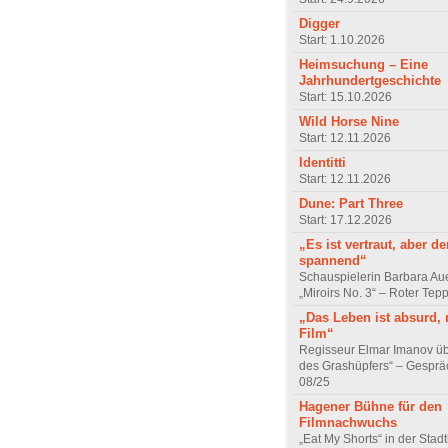
Digger
Start: 1.10.2026
Heimsuchung – Eine
Jahrhundertgeschichte
Start: 15.10.2026
Wild Horse Nine
Start: 12.11.2026
Identitti
Start: 12.11.2026
Dune: Part Three
Start: 17.12.2026
„Es ist vertraut, aber d
spannend“
Schauspielerin Barbara Au
„Miroirs No. 3“ – Roter Tep
„Das Leben ist absurd, 
Film“
Regisseur Elmar Imanov üb
des Grashüpfers“ – Gesprä
08/25
Hagener Bühne für den
Filmnachwuchs
„Eat My Shorts“ in der Stad