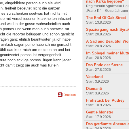
nach Kafka begeben“
iche, eingebildete person auch sie wird
Regisseurin Agnieszka Hol
. freiheit bedeutet nicht die ganzen
„Franz K.“ – Gespräch zum 
nes zu schenken soetwas hat nichts mit
The End Of Oak Street
sie mit verschiedenen krankheiten infeziert
Start: 13.8.2026
t und wird in der gosse wahrscheinlich auch
och pornos und wenn man auch soetwas tut
Spaziergang nach Syra
cht die reporter belüggen und schon garnicht
Start: 20.8.2026
 fragen ganz ehrlich beantworten ja ich habe
A Sad and Beautiful Wo
t einfach sagen porno habe ich nie gemacht
Start: 20.8.2026
rzählt das kotz mich am meisten an und bei
Im Spiegel meiner Mutt
geantwortet pornos ist vergangenheit
Start: 20.8.2026
heute noch ecklige pornos. lügen kann jeder
Das Ende der Sterne
cht damit zeigt sie auch was für ein
Start: 27.8.2026
Vaterland
Start: 3.9.2026
Diamanti
Start: 3.9.2026
Drucken
Frühstück bei Audrey
Start: 10.9.2026
Gentle Monster
Start: 17.9.2026
Das geträumte Abenteu
Start: 24.9.2026