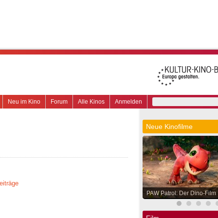
Neu im Kino
Forum
Alle Kinos
Anmelden
Neue Kinofilme
eiträge
PAW Patrol: Der Dino-Film
Film.