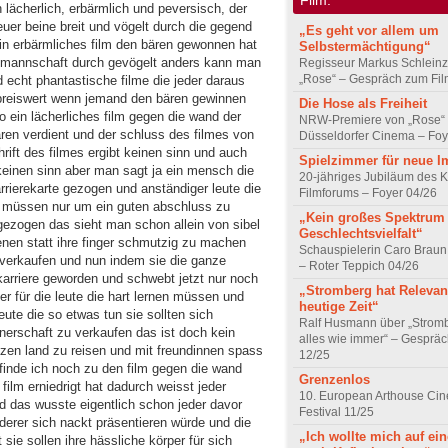
 lächerlich, erbärmlich und peversisch, der
uer beine breit und vögelt durch die gegend
„Es geht vor allem um
ein erbärmliches film den bären gewonnen hat
Selbstermächtigung“
ze mannschaft durch gevögelt anders kann man
Regisseur Markus Schleinz
„Rose“ – Gespräch zum Fil
d echt phantastische filme die jeder daraus
n preiswert wenn jemand den bären gewinnen
Die Hose als Freiheit
so ein lächerliches film gegen die wand der
NRW-Premiere von „Rose“
ären verdient und der schluss des filmes von
Düsseldorfer Cinema – Foy
rift des filmes ergibt keinen sinn und auch
Spielzimmer für neue I
keinen sinn aber man sagt ja ein mensch die
20-jähriges Jubiläum des K
rrierekarte gezogen und anständiger leute die
Filmforums – Foyer 04/26
en müssen nur um ein guten abschluss zu
„Kein großes Spektrum
zogen das sieht man schon allein von sibel
Geschlechtsvielfalt“
dienen statt ihre finger schmutzig zu machen
Schauspielerin Caro Braun
u verkaufen und nun indem sie die ganze
– Roter Teppich 04/26
karriere geworden und schwebt jetzt nur noch
„Stromberg hat Relevanz
ber für die leute die hart lernen müssen und
heutige Zeit“
leute die so etwas tun sie sollten sich
Ralf Husmann über „Strom
rschaft zu verkaufen das ist doch kein
alles wie immer“ – Gesprä
anzen land zu reisen und mit freundinnen spass
12/25
finde ich noch zu den film gegen die wand
Grenzenlos
m film erniedrigt hat dadurch weisst jeder
10. European Arthouse Ci
d das wusste eigentlich schon jeder davor
Festival 11/25
derer sich nackt präsentieren würde und die
„Ich wollte mich auf ei
sie sollen ihre hässliche körper für sich