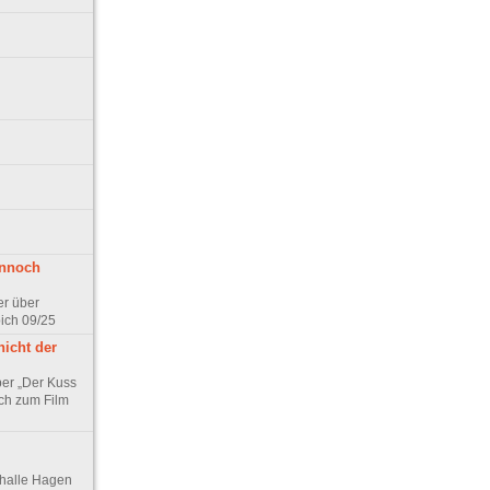
ennoch
er über
pich 09/25
nicht der
er „Der Kuss
ch zum Film
thalle Hagen