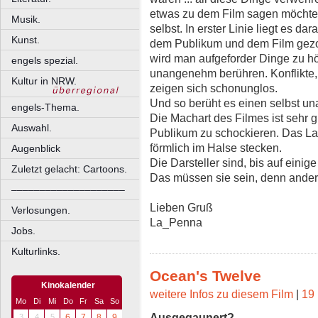
etwas zu dem Film sagen möchte,
Musik.
selbst. In erster Linie liegt es d
Kunst.
dem Publikum und dem Film gezog
wird man aufgeforder Dinge zu hö
engels spezial.
unangenehm berühren. Konflikte,
Kultur in NRW.
zeigen sich schonunglos.
Und so berüht es einen selbst u
engels-Thema.
Die Machart des Filmes ist sehr g
Auswahl.
Publikum zu schockieren. Das Lac
förmlich im Halse stecken.
Augenblick
Die Darsteller sind, bis auf ein
Zuletzt gelacht: Cartoons.
Das müssen sie sein, denn anders 
––––––––––––––––––––
Lieben Gruß
Verlosungen.
La_Penna
Jobs.
Kulturlinks.
Ocean's Twelve
Kinokalender
weitere Infos zu diesem Film
|
19 
Mo
Di
Mi
Do
Fr
Sa
So
Ausgegaunert?
3
4
5
6
7
8
9