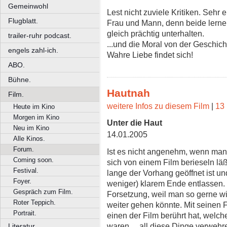
Gemeinwohl
Lest nicht zuviele Kritiken. Sehr 
Flugblatt.
Frau und Mann, denn beide lerne
gleich prächtig unterhalten.
trailer-ruhr podcast.
...und die Moral von der Geschich
engels zahl-ich.
Wahre Liebe findet sich!
ABO.
Bühne.
Hautnah
Film.
weitere Infos zu diesem Film
|
13 
Heute im Kino
Morgen im Kino
Unter die Haut
Neu im Kino
14.01.2005
Alle Kinos.
Forum.
Ist es nicht angenehm, wenn man 
Coming soon.
sich von einem Film berieseln läß
Festival.
lange der Vorhang geöffnet ist u
Foyer.
weniger) klarem Ende entlassen. V
Gespräch zum Film.
Forsetzung, weil man so gerne w
Roter Teppich.
weiter gehen könnte. Mit seinen 
Portrait.
einen der Film berührt hat, welc
waren ... all diese Dinge verweh
Literatur.