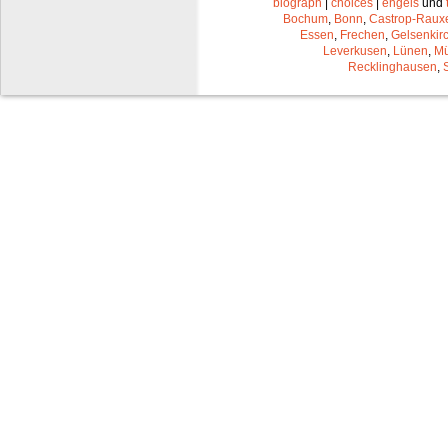
biograph
|
choices
|
engels
und
Bochum
,
Bonn
,
Castrop-Raux
Essen
,
Frechen
,
Gelsenkir
Leverkusen
,
Lünen
,
Mü
Recklinghausen
,