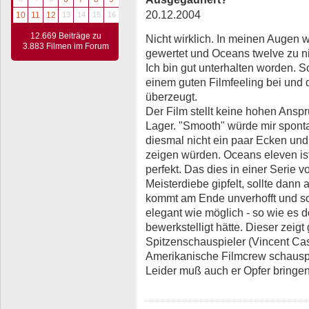
20.12.2004
10
11
12
13
14
15
16
12.669 Beiträge zu
Nicht wirklich. In meinen Augen
3.883 Filmen im Forum
gewertet und Oceans twelve zu ni
Ich bin gut unterhalten worden. So
einem guten Filmfeeling bei und 
überzeugt.
Der Film stellt keine hohen Ansp
Lager. "Smooth" würde mir sponta
diesmal nicht ein paar Ecken und
zeigen würden. Oceans eleven ist
perfekt. Das dies in einer Serie v
Meisterdiebe gipfelt, sollte dan
kommt am Ende unverhofft und soga
elegant wie möglich - so wie es 
bewerkstelligt hätte. Dieser zeig
Spitzenschauspieler (Vincent Cas
Amerikanische Filmcrew schauspie
Leider muß auch er Opfer bringe