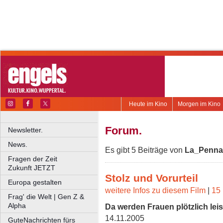
Heute im Kino
Morgen im Kino
Forum.
Newsletter.
News.
Es gibt 5 Beiträge von
La_Penna
Fragen der Zeit
Zukunft JETZT
Stolz und Vorurteil
Europa gestalten
weitere Infos zu diesem Film
|
15 
Frag' die Welt | Gen Z &
Alpha
Da werden Frauen plötzlich lei
14.11.2005
GuteNachrichten fürs