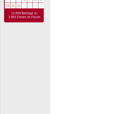
10
11
12
13
14
15
16
12.669 Beiträge zu
3.883 Filmen im Forum