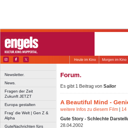
Heute im Kino
Morgen im Kino
Forum.
Newsletter.
News.
Es gibt 1 Beitrag von
Sailor
Fragen der Zeit
Zukunft JETZT
A Beautiful Mind - Gen
Europa gestalten
weitere Infos zu diesem Film
|
14 
Frag' die Welt | Gen Z &
Alpha
Gute Story - Schlechte Darstel
28.04.2002
GuteNachrichten fürs