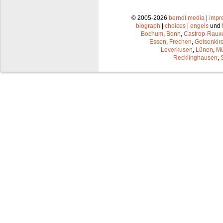
© 2005-2026
berndt media
|
impr
biograph
|
choices
|
engels
und
Bochum
,
Bonn
,
Castrop-Raux
Essen
,
Frechen
,
Gelsenkir
Leverkusen
,
Lünen
,
Mü
Recklinghausen
,