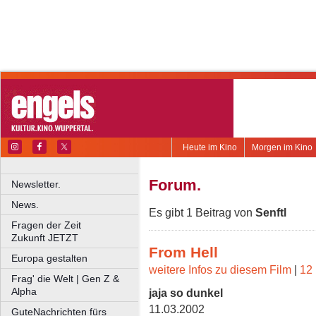
Heute im Kino
Morgen im Kino
Forum.
Newsletter.
News.
Es gibt 1 Beitrag von
Senftl
Fragen der Zeit
Zukunft JETZT
From Hell
Europa gestalten
weitere Infos zu diesem Film
|
12 
Frag' die Welt | Gen Z &
Alpha
jaja so dunkel
11.03.2002
GuteNachrichten fürs