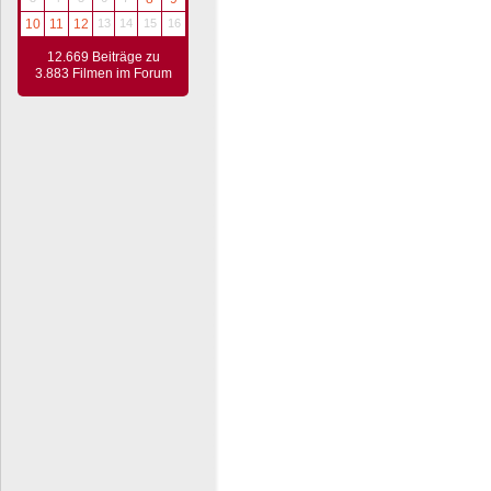
10
11
12
13
14
15
16
12.669 Beiträge zu
3.883 Filmen im Forum