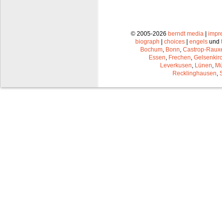
© 2005-2026
berndt media
|
impr
biograph
|
choices
|
engels
und
Bochum
,
Bonn
,
Castrop-Raux
Essen
,
Frechen
,
Gelsenkir
Leverkusen
,
Lünen
,
Mü
Recklinghausen
,