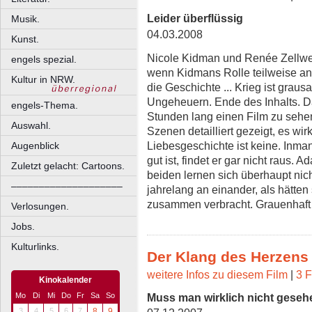
Leider überflüssig
Musik.
04.03.2008
Kunst.
Nicole Kidman und Renée Zellwe
engels spezial.
wenn Kidmans Rolle teilweise an d
Kultur in NRW.
die Geschichte ... Krieg ist gra
Ungeheuern. Ende des Inhalts. D
engels-Thema.
Stunden lang einen Film zu sehe
Auswahl.
Szenen detailliert gezeigt, es wir
Liebesgeschichte ist keine. Inman 
Augenblick
gut ist, findet er gar nicht raus. A
Zuletzt gelacht: Cartoons.
beiden lernen sich überhaupt ni
––––––––––––––––––––
jahrelang an einander, als hätten
zusammen verbracht. Grauenhaft 
Verlosungen.
Jobs.
Kulturlinks.
Der Klang des Herzens
weitere Infos zu diesem Film
|
3 F
Kinokalender
Muss man wirklich nicht gese
Mo
Di
Mi
Do
Fr
Sa
So
3
4
5
6
7
8
9