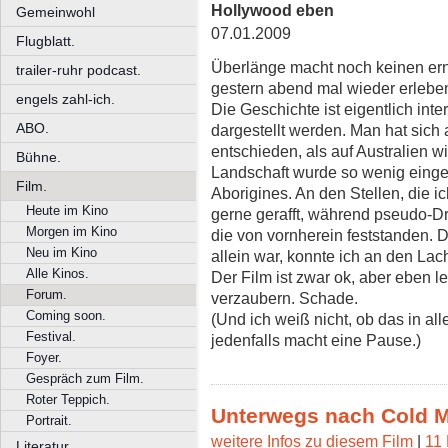
Hollywood eben
Gemeinwohl
07.01.2009
Flugblatt.
Überlänge macht noch keinen er
trailer-ruhr podcast.
gestern abend mal wieder erlebe
engels zahl-ich.
Die Geschichte ist eigentlich int
ABO.
dargestellt werden. Man hat sich
entschieden, als auf Australien w
Bühne.
Landschaft wurde so wenig eing
Film.
Aborigines. An den Stellen, die i
Heute im Kino
gerne gerafft, während pseudo-Dr
Morgen im Kino
die von vornherein feststanden. D
Neu im Kino
allein war, konnte ich an den La
Alle Kinos.
Der Film ist zwar ok, aber eben l
Forum.
verzaubern. Schade.
Coming soon.
(Und ich weiß nicht, ob das in all
Festival.
jedenfalls macht eine Pause.)
Foyer.
Gespräch zum Film.
Roter Teppich.
Unterwegs nach Cold 
Portrait.
weitere Infos zu diesem Film
|
11 
Literatur.