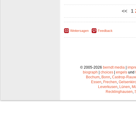
<<
1
Weitersagen
Feedback
© 2005-2026
berndt media
|
impr
biograph
|
choices
|
engels
und
Bochum
,
Bonn
,
Castrop-Raux
Essen
,
Frechen
,
Gelsenkir
Leverkusen
,
Lünen
,
Mü
Recklinghausen
,