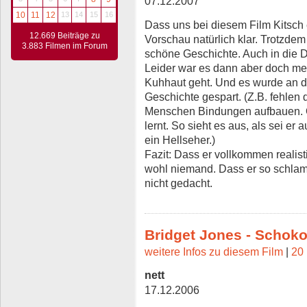
07.12.2007
10
11
12
13
14
15
16
Dass uns bei diesem Film Kitsch
12.669 Beiträge zu
Vorschau natürlich klar. Trotzde
3.883 Filmen im Forum
schöne Geschichte. Auch in die Da
Leider war es dann aber doch mehr
Kuhhaut geht. Und es wurde an d
Geschichte gespart. (Z.B. fehlen
Menschen Bindungen aufbauen. O
lernt. So sieht es aus, als sei 
ein Hellseher.)
Fazit: Dass er vollkommen realisti
wohl niemand. Dass er so schlamp
nicht gedacht.
Bridget Jones - Schok
weitere Infos zu diesem Film
|
20 
nett
17.12.2006