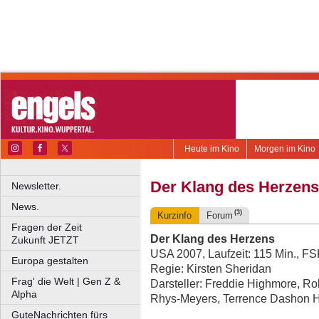
Heute im Kino
Morgen im Kino
Der Klang des Herzens
Newsletter.
News.
(3)
Kurzinfo
Forum
Fragen der Zeit
Der Klang des Herzens
Zukunft JETZT
USA 2007, Laufzeit: 115 Min., FS
Europa gestalten
Regie: Kirsten Sheridan
Frag' die Welt | Gen Z &
Darsteller: Freddie Highmore, Ro
Alpha
Rhys-Meyers, Terrence Dashon H
GuteNachrichten fürs