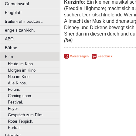
Kurzinfo:
Ein kleiner, musikalisc
Gemeinwohl
(Freddie Highmore) macht sich au
Flugblatt.
suchen. Der kitschtriefende Weihna
Allmacht der Musik und dramatur
trailer-ruhr podcast.
Disney und Dickens bewegt sich d
engels zahl-ich.
Sheridan in diesem durch und du
ABO.
(he)
Bühne.
Film.
Weitersagen
Feedback
Heute im Kino
Morgen im Kino
Neu im Kino
Alle Kinos.
Forum.
Coming soon.
Festival.
Foyer.
Gespräch zum Film.
Roter Teppich.
Portrait.
Literatur.