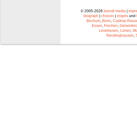
© 2005-2026
berndt media
|
impr
biograph
|
choices
|
engels
und
Bochum
,
Bonn
,
Castrop-Raux
Essen
,
Frechen
,
Gelsenkir
Leverkusen
,
Lünen
,
Mü
Recklinghausen
,