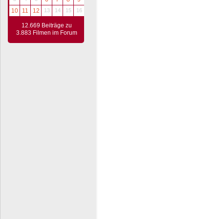
10
11
12
13
14
15
16
12.669 Beiträge zu
3.883 Filmen im Forum