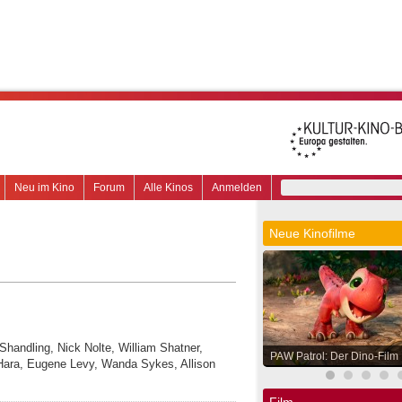
Neu im Kino
Forum
Alle Kinos
Anmelden
Neue Kinofilme
 Shandling, Nick Nolte, William Shatner,
PAW Patrol: Der Dino-Film
O'Hara, Eugene Levy, Wanda Sykes, Allison
Film.