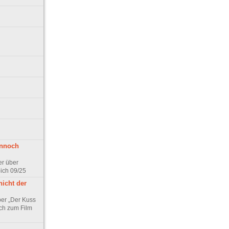
ennoch
er über
pich 09/25
nicht der
er „Der Kuss
ch zum Film