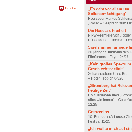
Drucken
„Es geht vor allem um
Selbstermächtigung“
Regisseur Markus Schleinz
„Rose“ – Gespräch zum Fil
Die Hose als Freiheit
NRW-Premiere von „Rose“
Düsseldorfer Cinema – Foy
Spielzimmer für neue I
20-jähriges Jubiläum des K
Filmforums – Foyer 04/26
„Kein großes Spektrum
Geschlechtsvielfalt“
Schauspielerin Caro Braun
– Roter Teppich 04/26
„Stromberg hat Relevanz
heutige Zeit“
Ralf Husmann über „Strom
alles wie immer“ – Gesprä
12/25
Grenzenlos
10. European Arthouse Ci
Festival 11/25
„Ich wollte mich auf ei