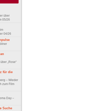
er über
m 05/26
 im
er 04/26
mpulse
ölner
 an
 über „Rose“
 für die
berg – Wieder
ch zum Film
nema Day –
ne Suche