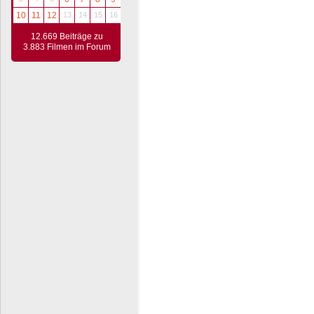
10
11
12
13
14
15
16
12.669 Beiträge zu
3.883 Filmen im Forum