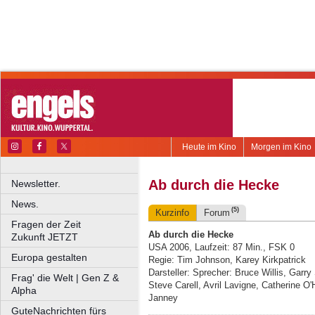
Heute im Kino
Morgen im Kino
Ab durch die Hecke
Newsletter.
News.
(5)
Kurzinfo
Forum
Fragen der Zeit
Ab durch die Hecke
Zukunft JETZT
USA 2006, Laufzeit: 87 Min., FSK 0
Europa gestalten
Regie: Tim Johnson, Karey Kirkpatrick
Darsteller: Sprecher: Bruce Willis, Garry
Frag' die Welt | Gen Z &
Steve Carell, Avril Lavigne, Catherine 
Alpha
Janney
GuteNachrichten fürs