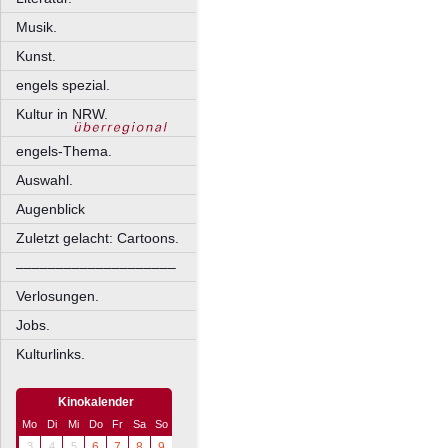
Musik.
Kunst.
engels spezial.
Kultur in NRW.
engels-Thema.
Auswahl.
Augenblick
Zuletzt gelacht: Cartoons.
––––––––––––––––––––
Verlosungen.
Jobs.
Kulturlinks.
Kinokalender
Mo
Di
Mi
Do
Fr
Sa
So
3
4
5
6
7
8
9