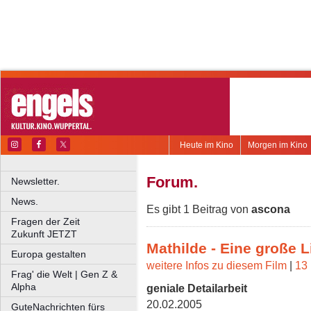
Heute im Kino
Morgen im Kino
Forum.
Newsletter.
News.
Es gibt 1 Beitrag von
ascona
Fragen der Zeit
Zukunft JETZT
Mathilde - Eine große L
Europa gestalten
weitere Infos zu diesem Film
|
13 
Frag' die Welt | Gen Z &
Alpha
geniale Detailarbeit
20.02.2005
GuteNachrichten fürs