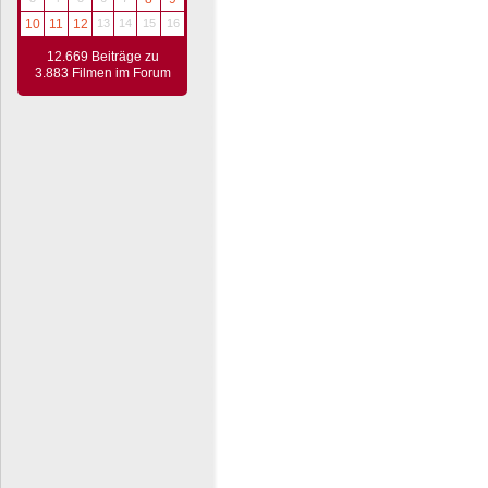
10
11
12
13
14
15
16
12.669 Beiträge zu
3.883 Filmen im Forum