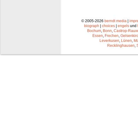
© 2005-2026
berndt media
|
impr
biograph
|
choices
|
engels
und
Bochum
,
Bonn
,
Castrop-Raux
Essen
,
Frechen
,
Gelsenkir
Leverkusen
,
Lünen
,
Mü
Recklinghausen
,