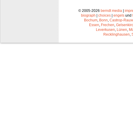
© 2005-2026
berndt media
|
impr
biograph
|
choices
|
engels
und
Bochum
,
Bonn
,
Castrop-Raux
Essen
,
Frechen
,
Gelsenkir
Leverkusen
,
Lünen
,
Mü
Recklinghausen
,