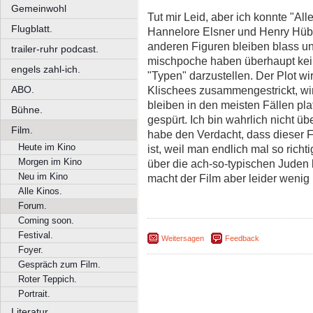
Gemeinwohl
Tut mir Leid, aber ich konnte "Al
Flugblatt.
Hannelore Elsner und Henry Hübch
anderen Figuren bleiben blass un
trailer-ruhr podcast.
mischpoche haben überhaupt kein
engels zahl-ich.
"Typen" darzustellen. Der Plot wir
ABO.
Klischees zusammengestrickt, wir
bleiben in den meisten Fällen plat
Bühne.
gespürt. Ich bin wahrlich nicht üb
Film.
habe den Verdacht, dass dieser F
Heute im Kino
ist, weil man endlich mal so rich
Morgen im Kino
über die ach-so-typischen Juden
Neu im Kino
macht der Film aber leider wenig
Alle Kinos.
Forum.
Coming soon.
Festival.
Weitersagen
Feedback
Foyer.
Gespräch zum Film.
Roter Teppich.
Portrait.
Literatur.