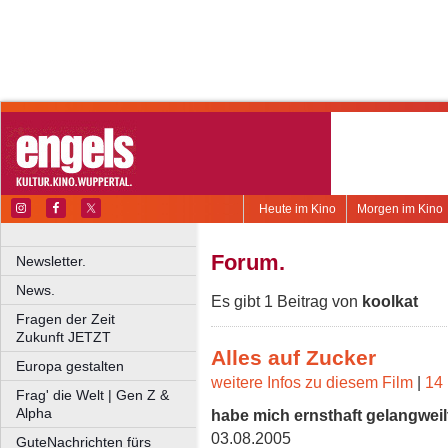
Heute im Kino
Morgen im Kino
Forum.
Newsletter.
News.
Es gibt 1 Beitrag von
koolkat
Fragen der Zeit
Zukunft JETZT
Alles auf Zucker
Europa gestalten
weitere Infos zu diesem Film
|
14 
Frag' die Welt | Gen Z &
Alpha
habe mich ernsthaft gelangweil
03.08.2005
GuteNachrichten fürs