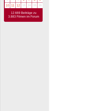
10
11
12
13
14
15
16
12.669 Beiträge zu
3.883 Filmen im Forum