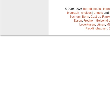
© 2005-2026
berndt media
|
impr
biograph
|
choices
|
engels
und
Bochum
,
Bonn
,
Castrop-Raux
Essen
,
Frechen
,
Gelsenkir
Leverkusen
,
Lünen
,
Mü
Recklinghausen
,