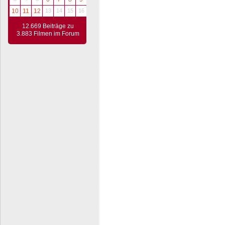
10
11
12
13
14
15
16
12.669 Beiträge zu
3.883 Filmen im Forum