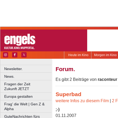
Heute im Kino
Morgen im Kino
Forum.
Newsletter.
News.
Es gibt 2 Beiträge von
raconteur
Fragen der Zeit
Zukunft JETZT
Superbad
Europa gestalten
weitere Infos zu diesem Film
|
2 F
Frag' die Welt | Gen Z &
Alpha
;-)
01.11.2007
GuteNachrichten fürs