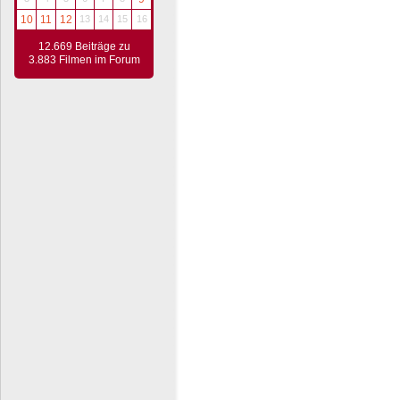
10
11
12
13
14
15
16
12.669 Beiträge zu
3.883 Filmen im Forum