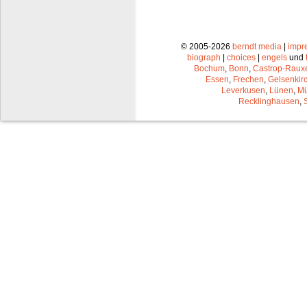
© 2005-2026
berndt media
|
impr
biograph
|
choices
|
engels
und
Bochum
,
Bonn
,
Castrop-Raux
Essen
,
Frechen
,
Gelsenkir
Leverkusen
,
Lünen
,
Mü
Recklinghausen
,