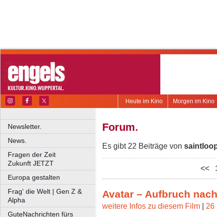
Heute im Kino
Morgen im Kino
Forum.
Newsletter.
News.
Es gibt 22 Beiträge von
saintloo
Fragen der Zeit
Zukunft JETZT
<<
Europa gestalten
Frag' die Welt | Gen Z &
Avatar – Aufbruch nac
Alpha
weitere Infos zu diesem Film
|
26 
GuteNachrichten fürs