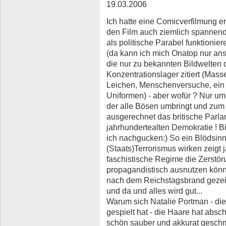
19.03.2006
Ich hatte eine Comicverfilmung er
den Film auch ziemlich spannend 
als politische Parabel funktionier
(da kann ich mich Onatop nur an
die nur zu bekannten Bildwelten d
Konzentrationslager zitiert (Mas
Leichen, Menschenversuche, ein 
Uniformen) - aber wofür ? Nur um
der alle Bösen umbringt und zum S
ausgerechnet das britische Parlame
jahrhundertealten Demokratie ! Bi
ich nachgucken:) So ein Blödsin
(Staats)Terrorismus wirken zeigt 
faschistische Regime die Zerst
propagandistisch ausnutzen könn
nach dem Reichstagsbrand gezeig
und da und alles wird gut...
Warum sich Natalie Portman - di
gespielt hat - die Haare hat abs
schön sauber und akkurat geschmi