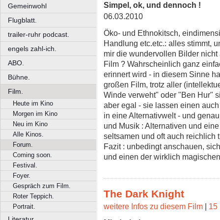
Simpel, ok, und dennoch !
Gemeinwohl
06.03.2010
Flugblatt.
Öko- und Ethnokitsch, eindimens
trailer-ruhr podcast.
Handlung etc.etc.: alles stimmt,
engels zahl-ich.
mir die wundervollen Bilder nicht
ABO.
Film ? Wahrscheinlich ganz einfach
erinnert wird - in diesem Sinne 
Bühne.
großen Film, trotz aller (intellek
Film.
Winde verweht" oder "Ben Hur" s
Heute im Kino
aber egal - sie lassen einen auc
Morgen im Kino
in eine Alternativwelt - und genau
Neu im Kino
und Musik : Alternativen und eine
Alle Kinos.
seltsamen und oft auch reichlich t
Forum.
Fazit : unbedingt anschauen, si
Coming soon.
und einen der wirklich magisch
Festival.
Foyer.
Gespräch zum Film.
The Dark Knight
Roter Teppich.
weitere Infos zu diesem Film
|
15 
Portrait.
Literatur.