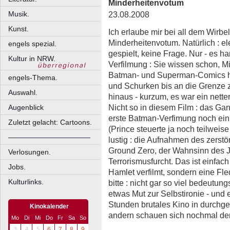
Minderheitenvotum
23.08.2008
Musik.
Kunst.
Ich erlaube mir bei all dem Wirbe
Minderheitenvotum. Natürlich : el
engels spezial.
gespielt, keine Frage. Nur - es h
Kultur in NRW.
Verfilmung : Sie wissen schon, M
Batman- und Superman-Comics h
engels-Thema.
und Schurken bis an die Grenze zu
Auswahl.
hinaus - kurzum, es war ein nette
Nicht so in diesem Film : das Ga
Augenblick
erste Batman-Verfimung noch ein
Zuletzt gelacht: Cartoons.
(Prince steuerte ja noch teilweise 
––––––––––––––––––––
lustig : die Aufnahmen des zerst
Ground Zero, der Wahnsinn des J
Verlosungen.
Terrorismusfurcht. Das ist einfach 
Jobs.
Hamlet verfilmt, sondern eine Fle
Kulturlinks.
bitte : nicht gar so viel bedeut
etwas Mut zur Selbstironie - und 
Stunden brutales Kino in durchgest
Kinokalender
andern schauen sich nochmal den 
Mo
Di
Mi
Do
Fr
Sa
So
3
4
5
6
7
8
9