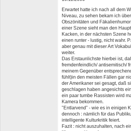
Erwartet hatte ich nach all dem W
Niveau, zu sehen bekam ich übe
Obszönitäten und Fäkalienhumor
einer Szene sieht man den Hauptd
Kacken, in der nächsten Szene h
einen runter - lustig, nicht wahr.
aber genau mit dieser Art Vokabul
weiter.
Das Erstaunlichste hierbei ist, d
fremdenfeindlich/ antisemitisch/ f
meinem Gegenüber entsprechende 
fühlt)in den meisten Fällen gar ni
der Amerikaner sei gesagt, daß 
geschlagen haben angesichts eine
ein paar tumbe Rassisten wird m
Kamera bekommen.
"Entlarvend" - wie es in einigen Kr
dennoch : nämlich für das Publik
intelligente Kulturkritik feiert.
Fazit : nicht auszuhalten, nach e