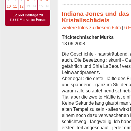
10
11
12
13
14
15
16
Indiana Jones und das
12.669 Beiträge zu
Kristallschädels
3.883 Filmen im Forum
weitere Infos zu diesem Film
|
6 F
Tricktechnischer Murks
13.06.2008
Die Geschichte - haarsträubend,
auch. Die Besetzung : skurril - Ca
gefährlich und Shia LaBeouf vers
Leinwandpräsenz.
Aber egal : die erste Hälfte des Fi
und spannend - ganz im Stil der a
warum alle so ablehnend schrieb
Tja, aber die zweite Hälfte ist ei
Keine Sekunde lang glaubt man 
alten Tempel zu sein - alles wirk
einem noch dazu verwaschenen Bi
schlichtweg - langweilig. Ich ha
ersten Teil angeschaut - jeder er