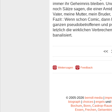
immer ihr Geheimnis bleiben. Un
noch Sätze sagen, die einer Ami
Vater, meine Mutter, mein Bruder, i
Fazit : Wenn schon Comic, dann 
ganzen pseudobetroffenen und ps
letzlich die wirklichen Verbreche
banalisiert.
<<
Weitersagen
Feedback
© 2005-2026
berndt media
|
impr
biograph
|
choices
|
engels
und
Bochum
,
Bonn
,
Castrop-Raux
Essen
,
Frechen
,
Gelsenkir