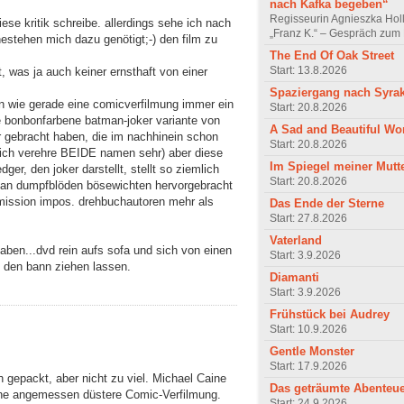
nach Kafka begeben“
Regisseurin Agnieszka Hol
iese kritik schreibe. allerdings sehe ich nach
„Franz K.“ – Gespräch zum 
nnestehen mich dazu genötigt;-) den film zu
The End Of Oak Street
Start: 13.8.2026
t, was ja auch keiner ernsthaft von einer
Spaziergang nach Syra
 wie gerade eine comicverfilmung immer ein
Start: 20.8.2026
die bonbonfarbene batman-joker variante von
A Sad and Beautiful Wo
r gebracht haben, die im nachhinein schon
Start: 20.8.2026
n ich verehre BEIDE namen sehr) aber diese
Im Spiegel meiner Mutt
dger, den joker darstellt, stellt so ziemlich
Start: 20.8.2026
 an dumpfblöden bösewichten hervorgebracht
 mission impos. drehbuchautoren mehr als
Das Ende der Sterne
Start: 27.8.2026
Vaterland
haben...dvd rein aufs sofa und sich von einen
Start: 3.9.2026
n den bann ziehen lassen.
Diamanti
Start: 3.9.2026
Frühstück bei Audrey
Start: 10.9.2026
Gentle Monster
Start: 17.9.2026
in gepackt, aber nicht zu viel. Michael Caine
Das geträumte Abenteu
Eine angemessen düstere Comic-Verfilmung.
Start: 24.9.2026