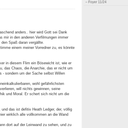
– Foyer 11/24
aschend anders.. hier wird Gott sei Dank
was mir in den anderen Verfilmungen immer
t den Spaß daran vergällte.
 stimme einem meiner Vorredner zu, es könnte
er in diesem Flim ein Bösewicht ist, wie er
u, das Chaos, die Anarchie, das er nicht um
us - sondern um der Sache selbst Willen
einkalkulierbaren, wohl gefährlichsten
erlieren, will nichts gewinnen, seine
thik und Moral. Er schert sich nicht um die
und das ist defitiv Heath Ledger, der, völlig
ier wirklich alle vollkommen an die Wand
ann dort auf der Leinwand zu sehen, und zu