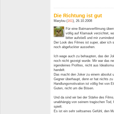
Die Richtung ist gut
Marylou (
161
), 26.10.2008
Für eine Batmanverfilmung überr
völlig auf Klamauk verzichtet, 
bitter aufstieß und mir zumindes
Der Look des Filmes ist super, aber ich
noch abgefuckter aussehen.
Ich wage auch zu behaupten, das der Jok
noch nicht gezeigt wurde. Mir war das ne
irgendeines Profites, nicht aus Idealism
handelt.
Das macht den Joker zu einem absolut un
Gegner überhaupt, denn er hat nichts zu v
Handlungsmotivation ist völlig frei von E
Guten, nicht um die Bösen.
Und da sind wir bei der Stärke des Films, 
unabhängig von seinem tragischen Tod, h
spielt.
Es ist ein sehr seltsames Gefühl, den M