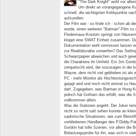
"The Dark Knight" wohl vor allem 
Um direkt an vorangegangene K
schnell, die wichtigsten Kritikpunkte na
aufzurollen:
Der Film war - so finde ich - schon ab d
wurde, einen weiteren "Batman"-Film zu d
Fledermaus-Kostüm springt von Häusern,
kloppt eine SWAT Einheit zusammen. Das
Dokumentation wohl vermissen lassen we
zur Realitätsnähe vorwerfen? Das Setti
Schwarzpapier abweichen und auch gewöh
die Charaktere ihr Umfeld. Ein Jim Gord
zerquetscht wird, der sozusagen in der k
Wayne, dem nicht viel geblieben ist als 
PC - mehr Monitor als Hochleistungsrech
gejagt wird und noch nicht einmal zu Hau
darf. Zugegeben, was Batman in Hong Kong
jedoch hat Gotham das erfüllt, was die St
vollkommen allein.
Was die Statisten angeht: Der Joker nim
nicht so recht satt sehen konnte an klei
sadistische Situationen, wie zum Bleisti
verbliebenen Handlanger des P.Diddy-Pa
Gordon hat tolle Szenen, vor allem die 
Belastungsprobe für ihn, was sich in vi