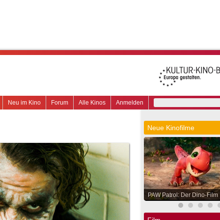
Neu im Kino
Forum
Alle Kinos
Anmelden
Neue Kinofilme
PAW Patrol: Der Dino-Film
Film.