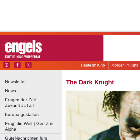
Heute im Kino
Morgen im Kino
The Dark Knight
Newsletter.
News.
Fragen der Zeit
Zukunft JETZT
Europa gestalten
Frag' die Welt | Gen Z &
Alpha
GuteNachrichten fürs