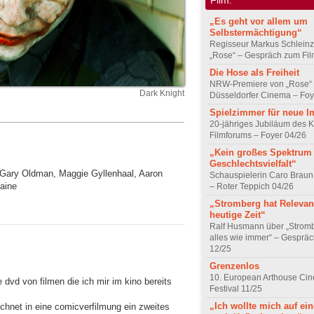
„Es geht vor allem um
Selbstermächtigung“
Regisseur Markus Schleinz
„Rose“ – Gespräch zum Fil
Die Hose als Freiheit
NRW-Premiere von „Rose“
Dark Knight
Düsseldorfer Cinema – Foy
Spielzimmer für neue I
20-jähriges Jubiläum des K
Filmforums – Foyer 04/26
„Kein großes Spektrum
Geschlechtsvielfalt“
r, Gary Oldman, Maggie Gyllenhaal, Aaron
Schauspielerin Caro Braun
aine
– Roter Teppich 04/26
„Stromberg hat Relevanz
heutige Zeit“
Ralf Husmann über „Strom
alles wie immer“ – Gesprä
12/25
Grenzenlos
10. European Arthouse Ci
 dvd von filmen die ich mir im kino bereits
Festival 11/25
„Ich wollte mich auf ei
et in eine comicverfilmung ein zweites