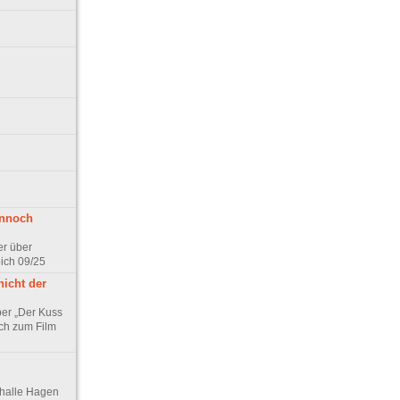
ennoch
er über
pich 09/25
nicht der
er „Der Kuss
ch zum Film
thalle Hagen