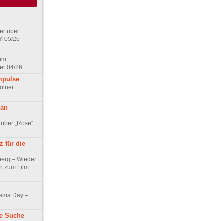
er über
m 05/26
 im
er 04/26
mpulse
ölner
 an
 über „Rose“
 für die
berg – Wieder
ch zum Film
nema Day –
ne Suche