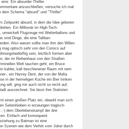
eins: Ein absurder Thriller.
ommentare anzuschließen, versuche ich mal
ch dem Schema "absurd" und "Thriller"
em Zeitpunkt absurd, in dem die Idee geboren
rehen. Ein Millionär im High-Tech-
 umwickelt Flugzeuge mit Wetterballons und
 sind Dinge, die eine Taliban-
rden. Also warum sollte man ihm den Willen
ng mag optisch sehr von den Comics auf
nungsbedürftig sein, letztlich formen aber
on, der im Reihenhaus von den Straßen
riminellen Welt tauchen geht; ein Bruce
ein kahler, kalt beschienener Raum mit nem
ner-, ein Harvey Dent, der von der Mafia
se in der heimeligen Küche ein Bier trinken
 will, ging mir auch nicht so recht auf,
adt auszeichnet: Sie lässt ihre Statisten
mt einen großen Platz ein, obwohl man sich
nen Seitenhieben in erzwungen tragisch-
ft ;-) dem Überlebenskampf der drei
ten. Einfach und konsequent.
Beziehung zu Batman ist eine
elen Szenen wie dem Verhör vom Joker durch