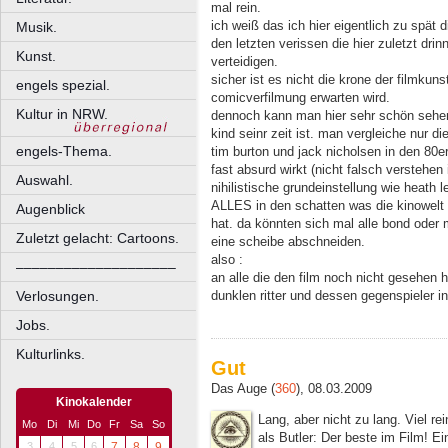
mal rein.
ich weiß das ich hier eigentlich zu spät d
Musik.
den letzten verissen die hier zuletzt dri
Kunst.
verteidigen.
sicher ist es nicht die krone der filmkuns
engels spezial.
comicverfilmung erwarten wird.
Kultur in NRW.
dennoch kann man hier sehr schön sehen
kind seinr zeit ist. man vergleiche nur 
engels-Thema.
tim burton und jack nicholsen in den 80e
fast absurd wirkt (nicht falsch verstehe
Auswahl.
nihilistische grundeinstellung wie heath le
ALLES in den schatten was die kinowelt
Augenblick
hat. da könnten sich mal alle bond oder
Zuletzt gelacht: Cartoons.
eine scheibe abschneiden.
also :
––––––––––––––––––––
an alle die den film noch nicht gesehen 
dunklen ritter und dessen gegenspieler i
Verlosungen.
Jobs.
Kulturlinks.
Gut
Das Auge (
360
), 08.03.2009
Kinokalender
Lang, aber nicht zu lang. Viel re
Mo
Di
Mi
Do
Fr
Sa
So
als Butler: Der beste im Film! 
3
4
5
6
7
8
9