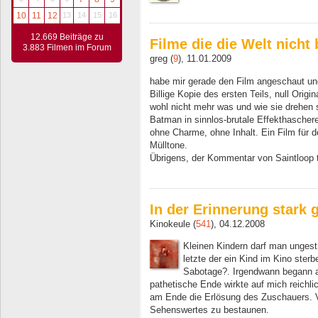
10
11
12
13
14
15
16
12.669 Beiträge zu
Filme die die Welt nicht
3.883 Filmen im Forum
greg (
9
), 11.01.2009
habe mir gerade den Film angeschaut un
Billige Kopie des ersten Teils, null Origi
wohl nicht mehr was und wie sie drehen s
Batman in sinnlos-brutale Effekthascher
ohne Charme, ohne Inhalt. Ein Film für d
Mülltone.
Übrigens, der Kommentar von Saintloop tr
In der Erinnerung stark
Kinokeule (
541
), 04.12.2008
Kleinen Kindern darf man ungestr
letzte der ein Kind im Kino sterb
Sabotage?. Irgendwann begann a
pathetische Ende wirkte auf mich reichli
am Ende die Erlösung des Zuschauers. V
Sehenswertes zu bestaunen.