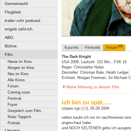
Gemeinwohl
Flugblatt.
trailer-ruhr podcast.
engels zahl-ich.
ABO.
Bühne.
(15)
Kurzinfo
Filmkritik
Forum
Film.
The Dark Knight
Heute im Kino
USA 2008, Laufzeit: 152 Min., FSK 16
Regie: Christopher Nolan
Morgen im Kino
Darsteller: Christian Bale, Heath Ledge
Neu im Kino
Eckhart, Morgan Freeman, Sir Michael C
Alle Kinos.
Forum.
Meine Meinung zu diesem Film
Coming soon.
Festival.
ich bin zu spät.....
Foyer.
stripes-cgn (
10
), 05.09.2009
Gespräch zum Film.
Roter Teppich.
selten kaufe ich mir im nachhineinen eine
angeschaut habe.
Portrait.
und NOCH SELTENER gehe ich ausgerechn
Literatur.