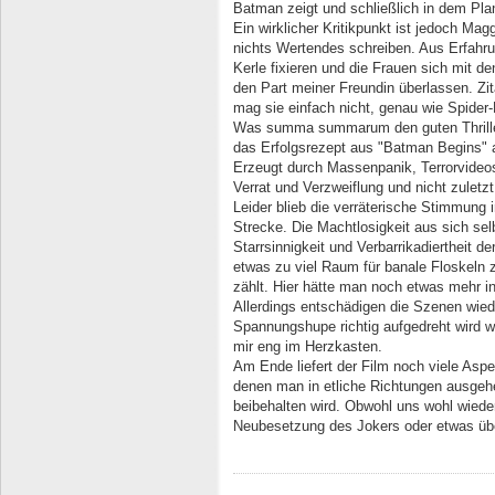
Batman zeigt und schließlich in dem Plan
Ein wirklicher Kritikpunkt ist jedoch Ma
nichts Wertendes schreiben. Aus Erfahru
Kerle fixieren und die Frauen sich mit d
den Part meiner Freundin überlassen. Zita
mag sie einfach nicht, genau wie Spide
Was summa summarum den guten Thriller
das Erfolgsrezept aus "Batman Begins" 
Erzeugt durch Massenpanik, Terrorvideos
Verrat und Verzweiflung und nicht zulet
Leider blieb die verräterische Stimmung 
Strecke. Die Machtlosigkeit aus sich selb
Starrsinnigkeit und Verbarrikadiertheit de
etwas zu viel Raum für banale Floskeln zu
zählt. Hier hätte man noch etwas mehr i
Allerdings entschädigen die Szenen wied
Spannungshupe richtig aufgedreht wird w
mir eng im Herzkasten.
Am Ende liefert der Film noch viele Asp
denen man in etliche Richtungen ausgehe
beibehalten wird. Obwohl uns wohl wiede
Neubesetzung des Jokers oder etwas üb