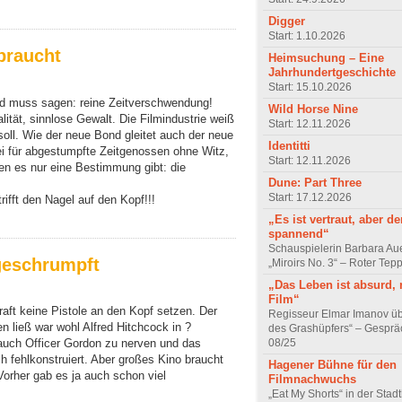
Digger
Start: 1.10.2026
 braucht
Heimsuchung – Eine
Jahrhundertgeschichte
Start: 15.10.2026
d muss sagen: reine Zeitverschwendung!
Wild Horse Nine
nalität, sinnlose Gewalt. Die Filmindustrie weiß
Start: 12.11.2026
oll. Wie der neue Bond gleitet auch der neue
Identitti
ei für abgestumpfte Zeitgenossen ohne Witz,
Start: 12.11.2026
en es nur eine Bestimmung gibt: die
Dune: Part Three
Start: 17.12.2026
ifft den Nagel auf den Kopf!!!
„Es ist vertraut, aber d
spannend“
Schauspielerin Barbara Au
 geschrumpft
„Miroirs No. 3“ – Roter Tep
„Das Leben ist absurd, 
Film“
aft keine Pistole an den Kopf setzen. Der
Regisseur Elmar Imanov üb
en ließ war wohl Alfred Hitchcock in ?
des Grashüpfers“ – Gesprä
08/25
uch Officer Gordon zu nerven und das
ch fehlkonstruiert. Aber großes Kino braucht
Hagener Bühne für den
orher gab es ja auch schon viel
Filmnachwuchs
„Eat My Shorts“ in der Stad