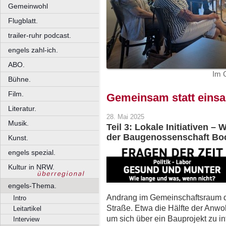
Gemeinwohl
Flugblatt.
trailer-ruhr podcast.
engels zahl-ich.
ABO.
Im 
Bühne.
Film.
Gemeinsam statt eins
Literatur.
28. Mai 2025
Musik.
Teil 3: Lokale Initiativen –
der Baugenossenschaft B
Kunst.
engels spezial.
Kultur in NRW.
engels-Thema.
Andrang im Gemeinschaftsraum d
Intro
Straße. Etwa die Hälfte der An
Leitartikel
um sich über ein Bauprojekt zu 
Interview