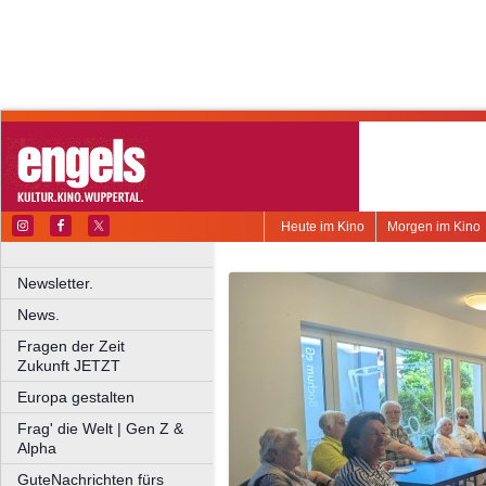
Heute im Kino
Morgen im Kino
Newsletter.
News.
Fragen der Zeit
Zukunft JETZT
Europa gestalten
Frag' die Welt | Gen Z &
Alpha
GuteNachrichten fürs