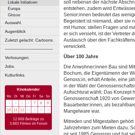
soll nebenan der nächste Abschn
Lokale Initiativen
entstehen, zudem wird Entwässeru
Europa
Senior:innen bedeutet das wenig
Glosse
Begeistert ist niemand, aber sie
Auswahl.
mit Humor, stellen Fragen und 
Augenblick
er sich versieht, ist der Vertrete
Austausch über den Fachkräftema
Zuletzt gelacht: Cartoons.
verwickelt.
––––––––––––––––––––
Über 100 Jahre
Verlosungen.
Die Anwohner:innen Bau sind Mit
Jobs.
Bochum, die Eigentümerin der Woh
Kulturlinks.
Genoss:in, erhält Anteile, eine j
in der Wahl der Genossenschafts
Kinokalender
Aufsichtsrat wählt. Das Konzept h
Mo
Di
Mi
Do
Fr
Sa
So
Genossenschaft 1920 von Gewerk
3
4
5
6
7
8
9
Bauarbeiter:innen, als bezahlba
10
11
12
13
14
15
16
Mangelware war.
12.669 Beiträge zu
Mitreden und Mitgestalten gehört f
3.883 Filmen im Forum
Jahrzehnten zum Mieten dazu. So
ist seit 1985 Genossin und hat s