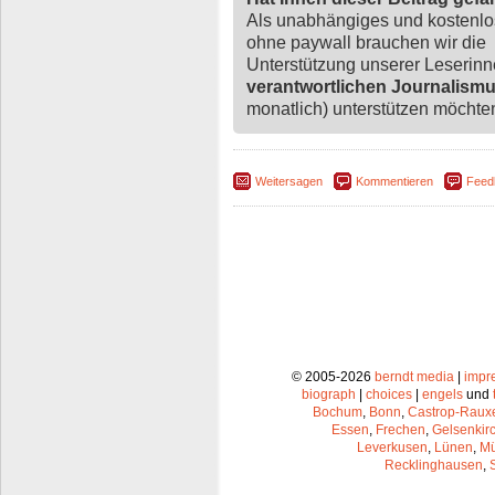
Als unabhängiges und kostenl
ohne paywall brauchen wir die
Unterstützung unserer Leserin
verantwortlichen Journalism
monatlich) unterstützen möchten,
Weitersagen
Kommentieren
Feed
© 2005-2026
berndt media
|
impr
biograph
|
choices
|
engels
und
Bochum
,
Bonn
,
Castrop-Raux
Essen
,
Frechen
,
Gelsenkir
Leverkusen
,
Lünen
,
Mü
Recklinghausen
,