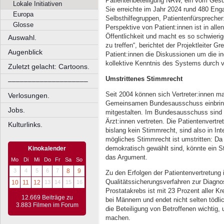
Patientenbeteiligung NRW, ein vom Gesun
Lokale Initiativen
Sie erreichte im Jahr 2024 rund 480 Enga
Europa
Selbsthilfegruppen, Patientenfürsprecher:
Glosse
Perspektive von Patient:innen ist in alle
Öffentlichkeit und macht es so schwieri
Auswahl.
zu treffen“, berichtet der Projektleiter Gr
Augenblick
Patient:innen die Diskussionen um die in
kollektive Kenntnis des Systems durch vi
Zuletzt gelacht: Cartoons.
Umstrittenes Stimmrecht
––––––––––––––––––––
Seit 2004 können sich Vertreter:innen m
Verlosungen.
Gemeinsamen Bundesausschuss einbring
Jobs.
mitgestalten. Im Bundesausschuss sind
Ärzt:innen vertreten. Die Patientenvertre
Kulturlinks.
bislang kein Stimmrecht, sind also in Int
mögliches Stimmrecht ist umstritten: Da 
demokratisch gewählt sind, könnte ein St
Kinokalender
das Argument.
Mo
Di
Mi
Do
Fr
Sa
So
3
4
5
6
7
8
9
Zu den Erfolgen der Patientenvertretung 
Qualitätssicherungsverfahren zur Diagno
10
11
12
13
14
15
16
Prostatakrebs ist mit 23 Prozent aller 
12.669 Beiträge zu
bei Männern und endet nicht selten tödli
3.883 Filmen im Forum
die Beteiligung von Betroffenen wichtig
machen.