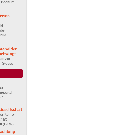
t Bochum
üssen
kt
det
bild:
reholder
 schwingt
ent zur
– Glosse
Der
ppertal
ein
Gesellschaft
Der Kölner
haft
ft (GEW)
rachtung