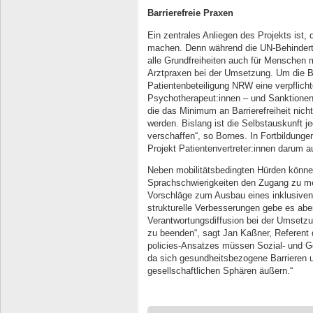
Barrierefreie Praxen
Ein zentrales Anliegen des Projekts ist
machen. Denn während die UN-Behinderte
alle Grundfreiheiten auch für Menschen 
Arztpraxen bei der Umsetzung. Um die Barr
Patientenbeteiligung NRW eine verpflich
Psychotherapeut:innen – und Sanktionen
die das Minimum an Barrierefreiheit nicht
werden. Bislang ist die Selbstauskunft j
verschaffen“, so Bornes. In Fortbildung
Projekt Patientenvertreter:innen darum
Neben mobilitätsbedingten Hürden könne
Sprachschwierigkeiten den Zugang zu me
Vorschläge zum Ausbau eines inklusive
strukturelle Verbesserungen gebe es aber
Verantwortungsdiffusion bei der Umsetzun
zu beenden“, sagt Jan Kaßner, Referent de
policies-Ansatzes müssen Sozial- und 
da sich gesundheitsbezogene Barrieren un
gesellschaftlichen Sphären äußern.“