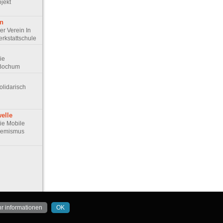
jekt
en
Der Verein In
erkstattschule
Die
 Bochum
Solidarisch
elle
Die Mobile
remismus
r informationen
OK