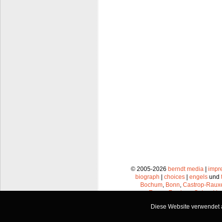
© 2005-2026
berndt media
|
impr
biograph
|
choices
|
engels
und
Bochum
,
Bonn
,
Castrop-Raux
Essen
,
Frechen
,
Gelsenkir
Leverkusen
,
Lünen
,
Mü
Diese Website verwendet a
Recklinghausen
,