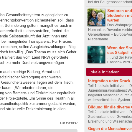
bei der Baugenossenschaf
Senioren und
, das Gesundheitssystem zugänglicher zu
Studenten m
nrechtskonvention sicherstellen soll, dass
warten
Das Wohnproje
mit Behinderung gelten, mangelt es auch in
Humanitas Deventer verbin
ierefreiheit sicherzustellen, fordert die
Generationen – Europa-Vor
tende Selbstauskunft der Ärzt:innen und
Niederlande
 bei mangelnder Transparenz. Für Praxen,
 erreichen, sollen Ausgleichszahlungen fällig
Wenn der Sha
edoch freiwillig. „Das Thema muss sich Gehör
das Skalpell
en trainiert das vom Land NRW geförderte
… und der Pati
Cashcow wird 
 auch zu mehr Durchsetzungsvermögen.
n auch niedrige Bildung, Armut und
Lokale Initiativen
dizinischer Versorgung erschweren.
Integration unter Druck
n Gesundheitswesens liegen auf dem Tisch,
Teil 1: Lokale Initiativen – 
 kaum. „Wir arbeiten daran, die
Jugendmigrationsdienst Wu
g von Barriere- und Diskriminierungsfreiheit
begleitet Menschen durch 
r Projektstelle. „Im Sinne des Health in all
widersprüchliches System
Gesundheitspolitik zusammengedacht werden,
Bildung für die diverse 
d strukturelle Diskriminierung in allen
Teil 2: Lokale Initiativen – 
Stadtverband der Gewerksc
Erziehung und Wissenscha
TIM WEBER
Gegen die Menschenve