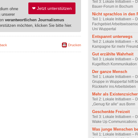
Teil 3: Lokale Initiativen – D
Bauer-Forum in Bochum
❤ Jetzt unterstützen
edium ohne
Nicht sprachlos in den
g unserer
Teil 1: Lokale Initiativen – 
ren
verantwortlichen Journalismus
Fachgebiet Arbeitswissensc
erstützen möchten, klicken Sie bitte hier.
Uni Wuppertal
Entspannt unterwegs
Teil 2: Lokale Initiativen – 
back
Drucken
Kampagne für mehr Freundl
Gut erzählte Wahrheit
Teil 3: Lokale Initiativen – 
Kugelfisch Kommunikation 
Der ganze Mensch
Teil 1: Lokale Initiativen –
Gruppe in Wuppertal hilft b
Rückkehr ins Arbeitsleben
Mehr als Existenzsiche
Teil 2: Lokale Initiativen – 
„Genug für alle“ aus Bonn
Geschenkte Freizeit
Teil 3: Lokale Initiativen – 
Wake Up Communications 
Was junge Menschen b
Teil 1: Lokale Initiativen –