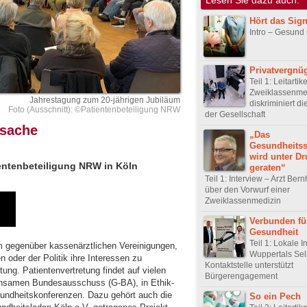
Hört das Sign
Intro – Gesund
Privatvergnü
Teil 1: Leitartik
Zweiklassenme
Jahrestagung zum 20-jährigen Jubiläum
diskriminiert d
Foto (Ausschnitt): ©Patientenbeteiligung NRW
der Gesellschaft
nsache
„Das
Gesundheits
wird unter Dr
tientenbeteiligung NRW in Köln
geraten“
Teil 1: Interview – Arzt Ber
über den Vorwurf einer
Zweiklassenmedizin
Verbunden fü
Gesundheit
Teil 1: Lokale In
m gegenüber kassenärztlichen Vereinigungen,
Wuppertals Selb
oder der Politik ihre Interessen zu
Kontaktstelle unterstützt
ung. Patientenvertretung findet auf vielen
Bürgerengagement
insamen Bundesausschuss (G-BA), in Ethik-
ndheitskonferenzen. Dazu gehört auch die
So ein Pech