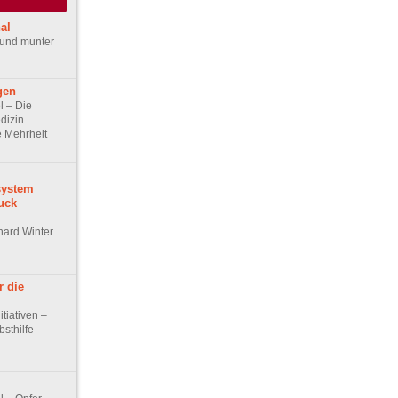
al
 und munter
gen
el – Die
dizin
ie Mehrheit
system
uck
nhard Winter
r die
itiativen –
sthilfe-