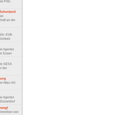
as Fritz-
 Ruhestand
Das
haft an der
Köln: KVB-
ichkeit
Die Agentur
in Essen
 Die GESA
ei der
rung
Die Attac-AG
Die Agentur
Düsseldorf
ewegt
 Filmreihen von