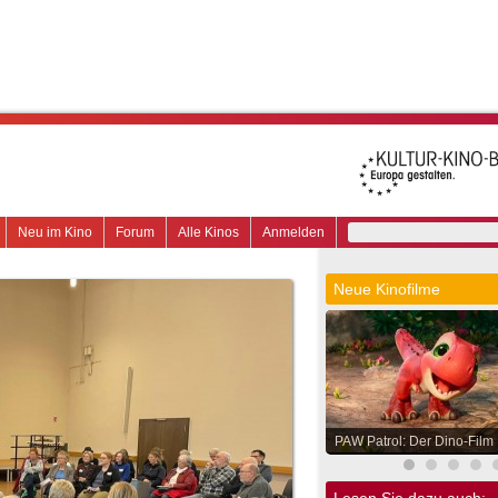
Neu im Kino
Forum
Alle Kinos
Anmelden
Neue Kinofilme
PAW Patrol: Der Dino-Film
Lesen Sie dazu auch: