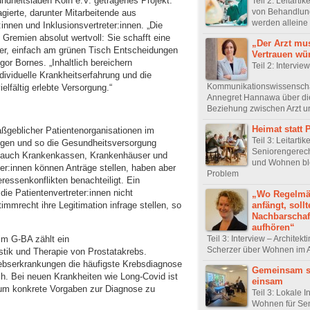
dheitsladen Köln e.V. getragenes Projekt.
Teil 2: Leitartik
von Behandlun
gierte, darunter Mitarbeitende aus
werden alleine
innen und Inklusionsvertreter:innen. „Die
n Gremien absolut wertvoll: Sie schafft eine
„Der Arzt mu
ger, einfach am grünen Tisch Entscheidungen
Vertrauen wü
egor Bornes. „Inhaltlich bereichern
Teil 2: Intervie
dividuelle Krankheitserfahrung und die
Kommunikationswissenscha
elfältig erlebte Versorgung.“
Annegret Hannawa über di
Beziehung zwischen Arzt u
Heimat statt 
aßgeblicher Patientenorganisationen im
Teil 3: Leitartike
en und so die Gesundheitsversorgung
Seniorengerec
 auch Krankenkassen, Krankenhäuser und
und Wohnen ble
ter:innen können Anträge stellen, haben aber
Problem
eressenkonflikten benachteiligt. Ein
die Patientenvertreter:innen nicht
„Wo Regelmä
anfängt, sollt
immrecht ihre Legitimation infrage stellen, so
Nachbarschaft
aufhören“
Teil 3: Interview – Architekti
im G-BA zählt ein
Scherzer über Wohnen im A
stik und Therapie von Prostatakrebs.
Krebserkrankungen die häufigste Krebsdiagnose
Gemeinsam st
ch. Bei neuen Krankheiten wie Long-Covid ist
einsam
, um konkrete Vorgaben zur Diagnose zu
Teil 3: Lokale In
Wohnen für Sen