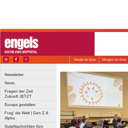
Heute im Kino
Morgen im Kino
Newsletter.
News.
Fragen der Zeit
Zukunft JETZT
Europa gestalten
Frag' die Welt | Gen Z &
Alpha
GuteNachrichten fürs