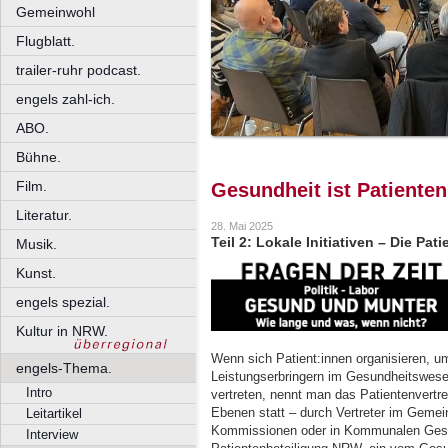
Gemeinwohl
Flugblatt.
trailer-ruhr podcast.
engels zahl-ich.
ABO.
Bühne.
Film.
Gesundheit ist Patiente
Literatur.
28. Mai 2025
Teil 2: Lokale Initiativen – Die Pa
Musik.
Kunst.
engels spezial.
Kultur in NRW.
Wenn sich Patient:innen organisieren, u
engels-Thema.
Leistungserbringern im Gesundheitswesen 
Intro
vertreten, nennt man das Patientenvertret
Ebenen statt – durch Vertreter im Geme
Leitartikel
Kommissionen oder in Kommunalen Gesu
Interview