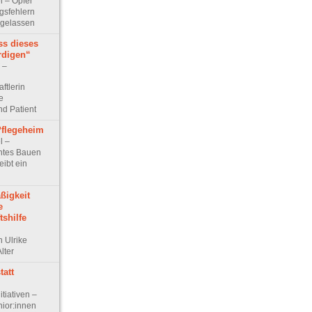
el – Opfer
gsfehlern
 gelassen
ss dieses
rdigen“
w –
ftlerin
e
nd Patient
Pflegeheim
l –
htes Bauen
ibt ein
ßigkeit
e
shilfe
n Ulrike
lter
att
itiativen –
ior:innen