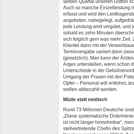
selben Quartal unseren Dottori s
Auch so manche Einzelleistung i
erfasst und wird den Leidtragende
angeboten, nahegelegt, aufgedräng
jede Leistung wird vergütet, und 
sobald es zehn Minuten überschre
sich folglich gern was mehr Zeit
Klientel dann mit der Verweildau
Terminvergabe variiert dann zwis
(gesetzlich). Man kann der Ärztesc
Arges unterstellen, wenn schon 
Unterschiede in der Gebührenord
Umgang der Praxen mit den Patie
Opfer – Personal will entlohnt, ä
wollen abbezahlt werden.
Müde statt neidisch
Rund 73 Millionen Deutsche sind 
„Diese systematische Diskrimini
ist nicht länger hinnehmbar“, moni
stellvertretende Chefin des Spit