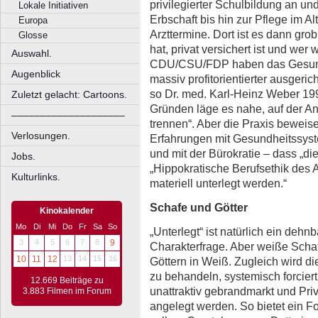
privilegierter Schulbildung an und
Lokale Initiativen
Erbschaft bis hin zur Pflege im A
Europa
Arzttermine. Dort ist es dann gro
Glosse
hat, privat versichert ist und wer 
Auswahl.
CDU/CSU/FDP haben das Gesund
Augenblick
massiv profitorientierter ausgeric
so Dr. med. Karl-Heinz Weber 199
Zuletzt gelacht: Cartoons.
Gründen läge es nahe, auf der A
––––––––––––––––––––
trennen“. Aber die Praxis beweise
Verlosungen.
Erfahrungen mit Gesundheitssys
und mit der Bürokratie – dass „die
Jobs.
„Hippokratische Berufsethik des 
Kulturlinks.
materiell unterlegt werden.“
Schafe und Götter
Kinokalender
Mo
Di
Mi
Do
Fr
Sa
So
„Unterlegt“ ist natürlich ein dehn
3
4
5
6
7
8
9
Charakterfrage. Aber weiße Schafe 
10
11
12
13
14
15
16
Göttern in Weiß. Zugleich wird d
zu behandeln, systemisch forciert
12.669 Beiträge zu
unattraktiv gebrandmarkt und Pri
3.883 Filmen im Forum
angelegt werden. So bietet ein F