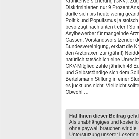
Krankenversicherung (GKV). Zug
Diskriminierten nur 9 Prozent An
dürfte sich bis heute wenig geänd
Politik und Populismus ja stoisch 
bevorzugt nach unten treten! So
Asylbewerber für mangelnde Arzt
Gassen, Vorstandsvorsitzender d
Bundesvereinigung, erklärt die K
den Arztpraxen zur (gähn!) Neidde
natürlich tatsächlich eine Unrecht
GKV-Mitglied zahle jährlich 48 E
und Selbstständige sich dem Solid
Bertelsmann Stiftung in einer Stu
es juckt uns nicht. Vielleicht sol
Obwohl …
Hat Ihnen dieser Beitrag gefa
Als unabhängiges und kostenl
ohne paywall brauchen wir die
Unterstützung unserer Leserin