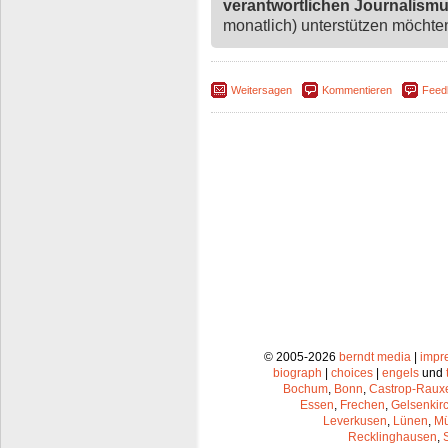
verantwortlichen Journalism
monatlich) unterstützen möchten,
Weitersagen
Kommentieren
Feed
© 2005-2026
berndt media
|
impr
biograph
|
choices
|
engels
und
Bochum
,
Bonn
,
Castrop-Raux
Essen
,
Frechen
,
Gelsenkir
Leverkusen
,
Lünen
,
Mü
Recklinghausen
,