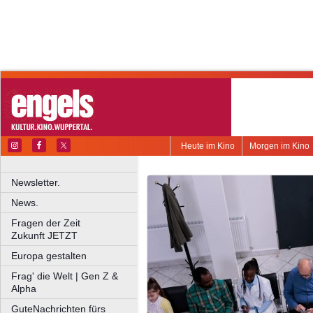
Heute im Kino
Morgen im Kino
Newsletter.
News.
Fragen der Zeit
Zukunft JETZT
Europa gestalten
Frag' die Welt | Gen Z &
Alpha
GuteNachrichten fürs