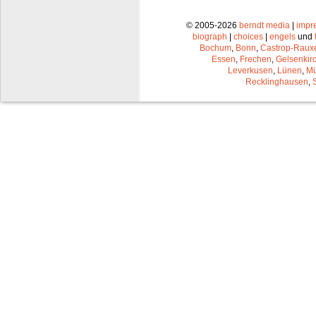
© 2005-2026
berndt media
|
impr
biograph
|
choices
|
engels
und
Bochum
,
Bonn
,
Castrop-Raux
Essen
,
Frechen
,
Gelsenkir
Leverkusen
,
Lünen
,
Mü
Recklinghausen
,