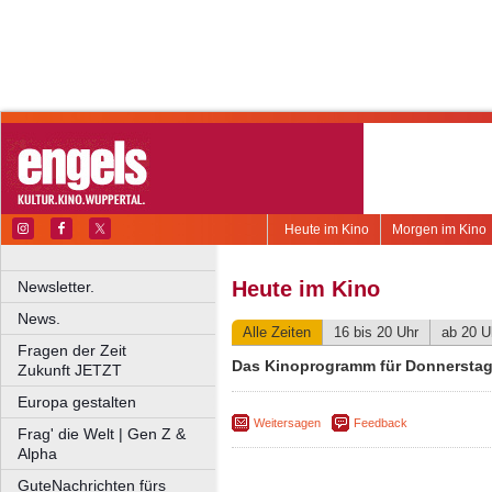
Heute im Kino
Morgen im Kino
Heute im Kino
Newsletter.
News.
Alle Zeiten
16 bis 20 Uhr
ab 20 U
Fragen der Zeit
Das Kinoprogramm für Donnerstag
Zukunft JETZT
Europa gestalten
Weitersagen
Feedback
Frag' die Welt | Gen Z &
Alpha
GuteNachrichten fürs