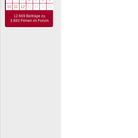
10
11
12
13
14
15
16
12.669 Beiträge zu
3.883 Filmen im Forum