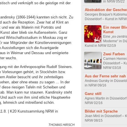
in NRW 05/22
stisch und verknüpft so die geistige mit der
Abstraktion der Geschw
Georges Braque's Kubismu
Kandinsky (1866-1944) kannten sich nicht. Zu
Düsseldorf – Kunst in NRW
d auch die Rezeption. Zwar hat af Klint an
 und war als Malerin mit Porträts und
Ein neuer Bli
Kunst
n Kunst aber blieb sie Außenseiterin. Ganz
Eine „ex-zentri
nd Wirtschaftsstudium in Moskau zog er
Moderne“ in Dü
Er war Mitgründer der Künstlervereinigungen
Kunst in NRW 02/19
en Ausstellungen sich die Avantgarde
aus in Weimar und Dessau und emigrierte
Zwei Farben
iter wuchs.
Carmen Herrera
Düsseldorf – Ku
ung mit der Anthroposophie Rudolf Steiners.
NRW 03/18
e Vorlesungen gehört, in Stockholm bzw.
Aus der Ferne sehr nah
rem Atelier besucht und ihr zehnteiliges
Andreas Gursky in Düsseldo
sehen, aber ohne etwas zu sagen … In der
in NRW 09/16
iese riesigen Tafeln mit Scheiben und
ab. Man kann nur staunen. Kandinsky steht
Ganz still
. Und auch von ihm sind etliche Hauptwerke
Agnes Martin in Düsseldorf 
g, lehrreich und mitreißend schön.
NRW 02/16
Bilder mit Sprache
s 11.8. | K20 Kunstsammlung NRW in
Joan Miró in Düsseldorf – K
NRW 08/15
THOMAS HIRSCH