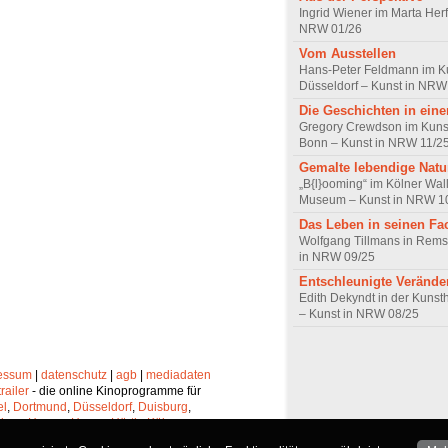
Ingrid Wiener im Marta Herf
NRW 01/26
Vom Ausstellen
Hans-Peter Feldmann im K
Düsseldorf – Kunst in NRW
Die Geschichten in ein
Gregory Crewdson im Kun
Bonn – Kunst in NRW 11/2
Gemalte lebendige Natu
„B{l}ooming“ im Kölner Wall
Museum – Kunst in NRW 1
Das Leben in seinen Fa
Wolfgang Tillmans in Rems
in NRW 09/25
Entschleunigte Veränd
Edith Dekyndt in der Kunsth
– Kunst in NRW 08/25
essum
|
datenschutz
|
agb
|
mediadaten
trailer
- die online Kinoprogramme für
el
,
Dortmund
,
Düsseldorf
,
Duisburg
,
chen
,
Hagen
,
Herne
,
Hürth
,
Köln
,
lheim
,
Neuss
,
Oberhausen
,