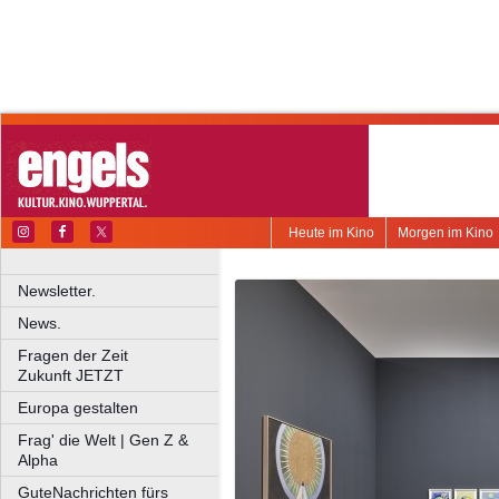
Heute im Kino
Morgen im Kino
Newsletter.
News.
Fragen der Zeit
Zukunft JETZT
Europa gestalten
Frag' die Welt | Gen Z &
Alpha
GuteNachrichten fürs