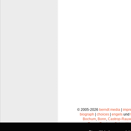
© 2005-2026
berndt media
|
impr
biograph
|
choices
|
engels
und
Bochum
,
Bonn
,
Castrop-Raux
Essen
,
Frechen
,
Gelsenkir
Leverkusen
,
Lünen
,
Mü