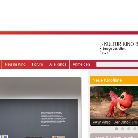
Neu im Kino
Forum
Alle Kinos
Anmelden
Neue Kinofilme
PAW Patrol: Der Dino-Film
Lesen Sie dazu auch: