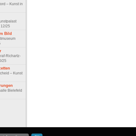
ord – Kunst in
unstpalast
 12/25
em Bild
stmuseum
5
r
raf-Richartz-
0/25
cetten
cheid – Kunst
erungen
alle Bielefeld