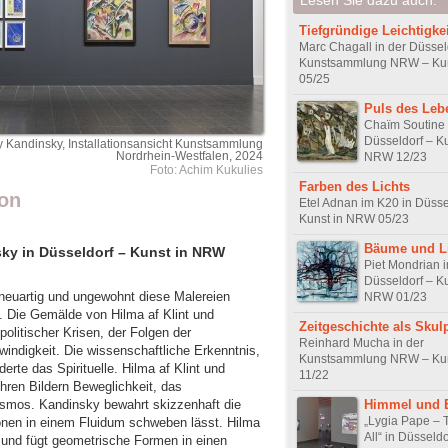
Tiefgründige Leichtigkei
Marc Chagall in der Düssel
Kunstsammlung NRW – Ku
05/25
Puls des Leb
Chaïm Soutine 
Düsseldorf – Ku
ly Kandinsky, Installationsansicht Kunstsammlung
Nordrhein-Westfalen, 2024
NRW 12/23
Foto: Achim Kukulies
Farben des Lichts
ion
Etel Adnan im K20 in Düsse
Kunst in NRW 05/23
Bäume und L
sky in Düsseldorf – Kunst in NRW
Piet Mondrian i
Düsseldorf – Ku
 neuartig und ungewohnt diese Malereien
NRW 01/23
. Die Gemälde von Hilma af Klint und
Zeitgeschichte als Skul
olitischer Krisen, der Folgen der
Reinhard Mucha in der
windigkeit. Die wissenschaftliche Erkenntnis,
Kunstsammlung NRW – Ku
erte das Spirituelle. Hilma af Klint und
11/22
hren Bildern Beweglichkeit, das
Himmel und 
osmos. Kandinsky bewahrt skizzenhaft die
„Lygia Pape – T
ionen in einem Fluidum schweben lässt. Hilma
All“ in Düsseld
n und fügt geometrische Formen in einen