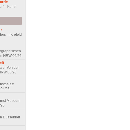
garde
rf – Kunst
ur
ers in Krefeld
tographischen
 in NRW 06/26
elt
aler Von der
 NRW 05/26
nstpalast
 04/26
Ernst Museum
/26
in Düsseldorf