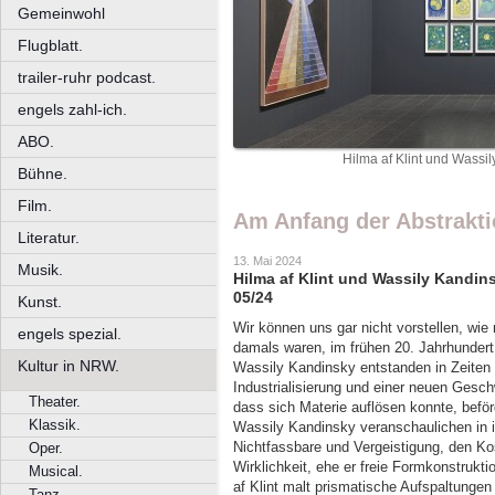
Gemeinwohl
Flugblatt.
trailer-ruhr podcast.
engels zahl-ich.
ABO.
Hilma af Klint und Wassi
Bühne.
Film.
Am Anfang der Abstrakt
Literatur.
13. Mai 2024
Musik.
Hilma af Klint und Wassily Kandin
05/24
Kunst.
Wir können uns gar nicht vorstellen, wie
engels spezial.
damals waren, im frühen 20. Jahrhundert
Kultur in NRW.
Wassily Kandinsky entstanden in Zeiten p
Industrialisierung und einer neuen Gesch
Theater.
dass sich Materie auflösen konnte, beförd
Klassik.
Wassily Kandinsky veranschaulichen in i
Nichtfassbare und Vergeistigung, den K
Oper.
Wirklichkeit, ehe er freie Formkonstrukt
Musical.
af Klint malt prismatische Aufspaltunge
Tanz.