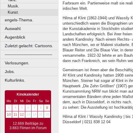
Farbraum ein. Partienweise malt sie reali
Musik.
irdischen Welt.
Kunst.
Hilma af Klint (1862-1944) und Wassily 
engels-Thema.
unterschiedlich waren die Biographien un
Auswahl.
der Kunstakademie in Stockholm studiert
Landschaften erfolgreich. Bei ihrer freie
Augenblick
anders Kandinsky. Nach einem Rechts- u
nach München, wo er Malerei studierte. 
Zuletzt gelacht: Cartoons.
Blauer Reiter und Die Blaue Vier, in der
––––––––––––––––––––
versammelte. 1922-32 lehrte er am Bauh
dann nach Frankreich, wo sein Ruhm we
Verlosungen.
Gemeinsam ist ihnen aber die Beschäftig
Jobs.
Af Klint und Kandinsky hatten 1908 sein
Kulturlinks.
München. Steiner hat sogar af Klint in ih
Hauptwerk „Die Zehn Größten“ (1907) ge
Kunstsammlung NRW nun blickt man auf d
Kinokalender
ornamentalen Bändern ohne jeden Maßst
Mo
Di
Mi
Do
Fr
Sa
So
dem, auch in Düsseldorf, in nichts nach
zu sehen: Die Ausstellung ist hochkaräti
3
4
5
6
7
8
9
10
11
12
13
14
15
16
Hilma af Klint / Wassily Kandinsky | bi
Düsseldorf | 0211 838 12 04
12.669 Beiträge zu
3.883 Filmen im Forum