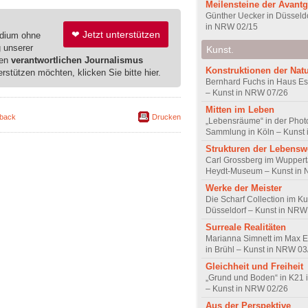
Meilensteine der Avant
Günther Uecker in Düsseldo
in NRW 02/15
❤ Jetzt unterstützen
edium ohne
g unserer
Kunst.
ren
verantwortlichen Journalismus
Konstruktionen der Nat
erstützen möchten, klicken Sie bitte hier.
Bernhard Fuchs in Haus Est
– Kunst in NRW 07/26
Mitten im Leben
back
Drucken
„Lebensräume“ in der Pho
Sammlung in Köln – Kunst
Strukturen der Lebensw
Carl Grossberg im Wuppert
Heydt-Museum – Kunst in
Werke der Meister
Die Scharf Collection im Ku
Düsseldorf – Kunst in NRW
Surreale Realitäten
Marianna Simnett im Max 
in Brühl – Kunst in NRW 03
Gleichheit und Freiheit
„Grund und Boden“ in K21 
– Kunst in NRW 02/26
Aus der Perspektive