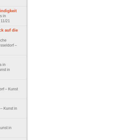
indigkeit
s in
 11/21
ck auf die
sche
sseldorf –
 in
nst in
rf – Kunst
– Kunst in
unst in