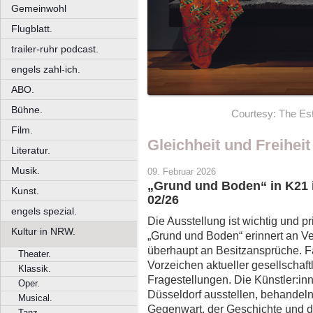
Gemeinwohl
Flugblatt.
trailer-ruhr podcast.
engels zahl-ich.
ABO.
Bühne.
Courtesy: The Es
Film.
Gleichheit und Freiheit
Literatur.
Musik.
09. Februar 2026
„Grund und Boden“ in K21 
Kunst.
02/26
engels spezial.
Die Ausstellung ist wichtig und pri
Kultur in NRW.
„Grund und Boden“ erinnert an V
überhaupt an Besitzansprüche. Fal
Theater.
Vorzeichen aktueller gesellschaftl
Klassik.
Fragestellungen. Die Künstler:inn
Oper.
Düsseldorf ausstellen, behandeln 
Musical.
Gegenwart, der Geschichte und d
Tanz.