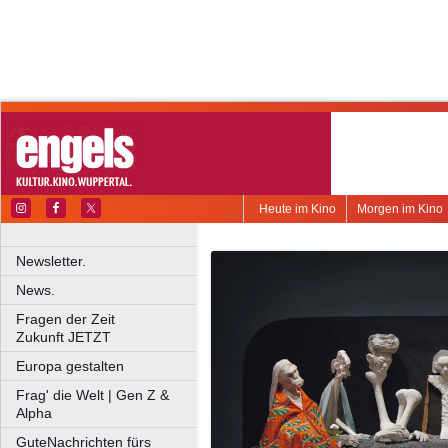
Heute im Kino
Morgen im Kino
Newsletter.
News.
Fragen der Zeit
Zukunft JETZT
Europa gestalten
Frag' die Welt | Gen Z &
Alpha
GuteNachrichten fürs