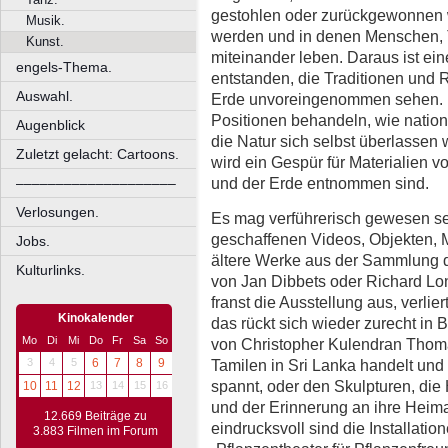
gestohlen oder zurückgewonnen w
Musik.
werden und in denen Menschen, T
Kunst.
miteinander leben. Daraus ist ein
engels-Thema.
entstanden, die Traditionen und 
Auswahl.
Erde unvoreingenommen sehen. Et
Positionen behandeln, wie natio
Augenblick
die Natur sich selbst überlassen
Zuletzt gelacht: Cartoons.
wird ein Gespür für Materialien v
und der Erde entnommen sind.
––––––––––––––––––––
Verlosungen.
Es mag verführerisch gewesen se
geschaffenen Videos, Objekten, M
Jobs.
ältere Werke aus der Sammlung 
Kulturlinks.
von Jan Dibbets oder Richard Lon
franst die Ausstellung aus, verlie
Kinokalender
das rückt sich wieder zurecht in B
Mo
Di
Mi
Do
Fr
Sa
So
von Christopher Kulendran Thom
Tamilen in Sri Lanka handelt und
3
4
5
6
7
8
9
spannt, oder den Skulpturen, di
10
11
12
13
14
15
16
und der Erinnerung an ihre Heima
12.669 Beiträge zu
eindrucksvoll sind die Installatio
3.883 Filmen im Forum