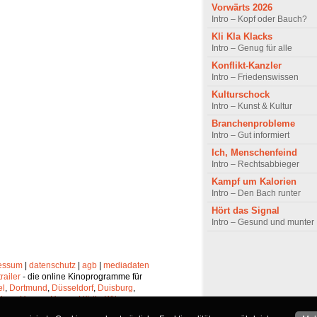
Vorwärts 2026
Intro – Kopf oder Bauch?
Kli Kla Klacks
Intro – Genug für alle
Konflikt-Kanzler
Intro – Friedenswissen
Kulturschock
Intro – Kunst & Kultur
Branchenprobleme
Intro – Gut informiert
Ich, Menschenfeind
Intro – Rechtsabbieger
Kampf um Kalorien
Intro – Den Bach runter
Hört das Signal
Intro – Gesund und munter
essum
|
datenschutz
|
agb
|
mediadaten
trailer
- die online Kinoprogramme für
el
,
Dortmund
,
Düsseldorf
,
Duisburg
,
chen
,
Hagen
,
Herne
,
Hürth
,
Köln
,
lheim
,
Neuss
,
Oberhausen
,