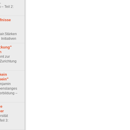
,
– Teil 2:
fnisse
air.Stärken
 Initiativen
ckung“
n
mt zur
Zurichtung
kein
sein“
enjamin
benslanges
erbildung –
he
er
rsität
eil 3: