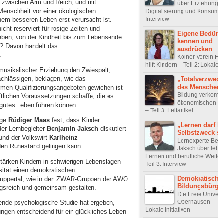
ft zwischen Arm und Reich, und mit
über Erziehung
Menschheit vor einer ökologischen
Digitalisierung und Konsum 
Interview
nem besseren Leben erst verursacht ist.
cht reserviert für rosige Zeiten und
Eigene Bedür
eben, von der Kindheit bis zum Lebensende.
kennen und
in? Davon handelt das
ausdrücken
.
Kölner Verein F
hilft Kindern – Teil 2: Lokale
 musikalischer Erziehung den Zwiespalt,
nachlässigen, beklagen, wie das
„Totalverzwe
des Mensche
rmen Qualifizierungsangeboten gewichen ist
Bildung verkom
aftlichen Voraussetzungen schaffe, die es
ökonomischen 
n gutes Leben führen können.
– Teil 3: Leitartikel
oge
Rüdiger Maas
fest, dass Kinder
„Lernen darf 
der Lernbegleiter
Benjamin Jaksch
diskutiert,
Selbstzweck 
 und der Volkswirt
Karlheinz
Lernexperte B
 den Ruhestand gelingen kann.
Jaksch über le
Lernen und berufliche Weit
.Stärken Kindern in schwierigen Lebenslagen
Teil 3: Interview
rsität einen demokratischen
Demokratisc
Wuppertal, wie in den ZWAR-Gruppen der AWO
Bildungsbürg
ngsreich und gemeinsam gestalten.
Die Freie Unive
Oberhausen – T
ende psychologische Studie hat ergeben,
Lokale Initiativen
gen entscheidend für ein glückliches Leben