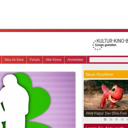
Neu im Kino
Forum
Alle Kinos
Anmelden
Neue Kinofilme
PAW Patrol: Der Dino-Film
Lesen Sie dazu auch: