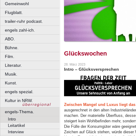
Gemeinwohl
Flugblatt.
trailer-ruhr podcast.
engels zahl-ich.
ABO.
Bühne.
Glückswochen
Film.
28. März 2023
Literatur.
Intro – Glücksversprechen
Musik.
Kunst.
engels spezial.
Kultur in NRW.
Zwischen Mangel und Luxus liegt das
ausgerechnet in den alten Industrieländ
engels-Thema.
machen. Der materielle Überfluss, dessen
Intro
steigert kein Wohlbefinden mehr, sonder
Leitartikel
Die Fülle der Konsumgüter wäre geeignet
Zeichen auf Glück stehen, würde dieser W
Interview