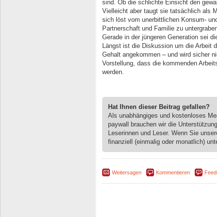
sind. Ob die schlichte Einsicht den gewal
Vielleicht aber taugt sie tatsächlich als 
sich löst vom unerbittlichen Konsum- und
Partnerschaft und Familie zu untergrabe
Gerade in der jüngeren Generation sei die
Längst ist die Diskussion um die Arbeit 
Gehalt angekommen – und wird sicher ni
Vorstellung, dass die kommenden Arbei
werden.
Hat Ihnen dieser Beitrag gefallen?
Als unabhängiges und kostenloses M
paywall brauchen wir die Unterstützun
Leserinnen und Leser. Wenn Sie unse
finanziell (einmalig oder monatlich) unt
Weitersagen
Kommentieren
Feed