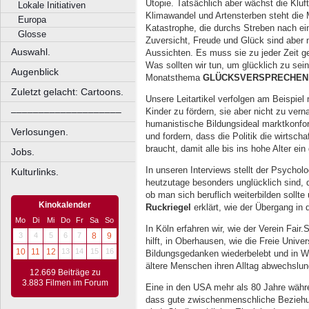
Utopie. Tatsächlich aber wächst die Klu
Lokale Initiativen
Klimawandel und Artensterben steht die 
Europa
Katastrophe, die durchs Streben nach ei
Glosse
Zuversicht, Freude und Glück sind aber ni
Auswahl.
Aussichten. Es muss sie zu jeder Zeit g
Was sollten wir tun, um glücklich zu se
Augenblick
Monatsthema
GLÜCKSVERSPRECHEN
Zuletzt gelacht: Cartoons.
Unsere Leitartikel verfolgen am Beispiel
Kinder zu fördern, sie aber nicht zu ver
––––––––––––––––––––
humanistische Bildungsideal marktkonfo
Verlosungen.
und fordern, dass die Politik die wirtsch
braucht, damit alle bis ins hohe Alter ei
Jobs.
In unseren Interviews stellt der Psychol
Kulturlinks.
heutzutage besonders unglücklich sind, 
ob man sich beruflich weiterbilden sollte
Kinokalender
Ruckriegel
erklärt, wie der Übergang in
Mo
Di
Mi
Do
Fr
Sa
So
In Köln erfahren wir, wie der Verein Fair
3
4
5
6
7
8
9
hilft, in Oberhausen, wie die Freie Unive
10
11
12
13
14
15
16
Bildungsgedanken wiederbelebt und in 
ältere Menschen ihren Alltag abwechslu
12.669 Beiträge zu
3.883 Filmen im Forum
Eine in den USA mehr als 80 Jahre währ
dass gute zwischenmenschliche Beziehun