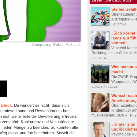
Steiles Gefäll
Überlegungen
Altersglück – Te
Leitartikel
„Sich körperli
lange gut füh
können“
Composing: Robert Michalak
Volkswirt Karlh
Ruckriegel über Glück im Alt
Interview
Was man aus 
macht
Die ZWAR-Gru
Wuppertaler AW
Lokale Initiativen
Wunsch nach
Anerkennung
 Glück
.
Da wundert es nicht, dass sich
Über Erziehun
Kinderglück am
ern miese Laune und Ressentiments breit
musikalischer Stars – Teil 2:
 sich weite Teile der Bevölkerung erfreuen,
n verschärft Konkurrenz und Verlustängste.
„Kinder sind
, jeden Mangel zu beenden. So könnten alle
unglücklicher
eg global und fair beschritten. Soweit die
Psychologe Rü