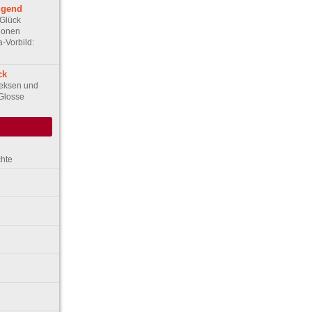
ugend
 Glück
ionen
a-Vorbild:
ck
Keksen und
 Glosse
chte