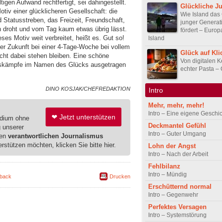
tigen Aufwand rechtfertigt, sei dahingestellt.
Glückliche J
Motiv einer glücklicheren Gesellschaft: die
Wie Island das
 Statusstreben, das Freizeit, Freundschaft,
junger Generat
n droht und vom Tag kaum etwas übrig lässt.
fördert – Europ
ses Motiv weit verbreitet, heißt es. Gut so!
Island
der Zukunft bei einer 4-Tage-Woche bei vollem
Glück auf Kli
cht dabei stehen bleiben. Eine schöne
Von digitalen 
tskämpfe im Namen des Glücks ausgetragen
echter Pasta –
DINO KOSJAK/CHEFREDAKTION
Intro
Mehr, mehr, mehr!
Intro – Eine eigene Geschi
❤ Jetzt unterstützen
edium ohne
Deckmantel Gefühl
g unserer
Intro – Guter Umgang
ren
verantwortlichen Journalismus
erstützen möchten, klicken Sie bitte hier.
Lohn der Angst
Intro – Nach der Arbeit
Fehlbilanz
Intro – Mündig
back
Drucken
Erschütternd normal
Intro – Gegenwehr
Perfektes Versagen
Intro – Systemstörung