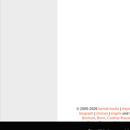
© 2005-2026
berndt media
|
impr
biograph
|
choices
|
engels
und
Bochum
,
Bonn
,
Castrop-Raux
Essen
,
Frechen
,
Gelsenkir
Leverkusen
,
Lünen
,
Mü