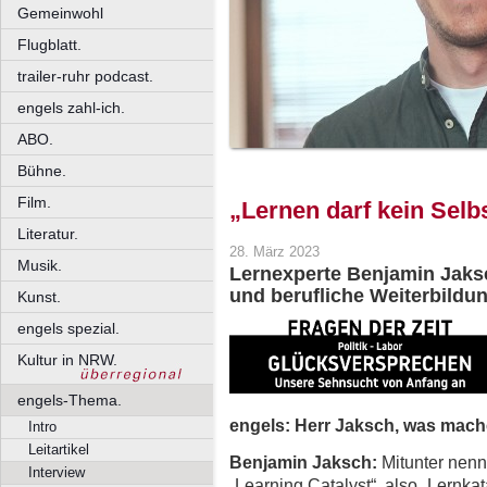
Gemeinwohl
Flugblatt.
trailer-ruhr podcast.
engels zahl-ich.
ABO.
Bühne.
Film.
„Lernen darf kein Selb
Literatur.
28. März 2023
Musik.
Lernexperte Benjamin Jaks
und berufliche Weiterbildung
Kunst.
engels spezial.
Kultur in NRW.
engels-Thema.
engels: Herr Jaksch, was mache
Intro
Leitartikel
Benjamin Jaksch
:
Mitunter nenn
Interview
„Learning Catalyst“, also „Lernka