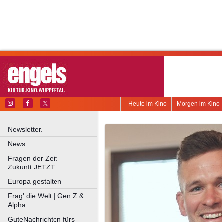
Heute im Kino
Morgen im Kino
Newsletter.
News.
Fragen der Zeit
Zukunft JETZT
Europa gestalten
Frag' die Welt | Gen Z &
Alpha
GuteNachrichten fürs