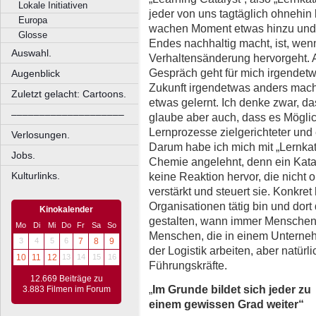
Lokale Initiativen
jeder von uns tagtäglich ohnehin l
Europa
wachen Moment etwas hinzu und 
Glosse
Endes nachhaltig macht, ist, wen
Auswahl.
Verhaltensänderung hervorgeht
Gespräch geht für mich irgendetw
Augenblick
Zukunft irgendetwas anders mach
Zuletzt gelacht: Cartoons.
etwas gelernt. Ich denke zwar, d
––––––––––––––––––––
glaube aber auch, dass es Mögli
Lernprozesse zielgerichteter und e
Verlosungen.
Darum habe ich mich mit „Lernkata
Jobs.
Chemie angelehnt, denn ein Kataly
keine Reaktion hervor, die nicht o
Kulturlinks.
verstärkt und steuert sie. Konkret 
Organisationen tätig bin und dort
Kinokalender
gestalten, wann immer Menschen
Mo
Di
Mi
Do
Fr
Sa
So
Menschen, die in einem Unterneh
3
4
5
6
7
8
9
der Logistik arbeiten, aber natürl
10
11
12
13
14
15
16
Führungskräfte.
12.669 Beiträge zu
„
Im Grunde bildet sich jeder zu
3.883 Filmen im Forum
einem gewissen Grad weiter“