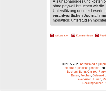
Als unabhängiges und kostenl
ohne paywall brauchen wir die
Unterstützung unserer Leserin
verantwortlichen Journalism
monatlich) unterstützen möchten,
Weitersagen
Kommentieren
Feed
© 2005-2026
berndt media
|
impr
biograph
|
choices
|
engels
und
Bochum
,
Bonn
,
Castrop-Raux
Essen
,
Frechen
,
Gelsenkir
Leverkusen
,
Lünen
,
Mü
Recklinghausen
,