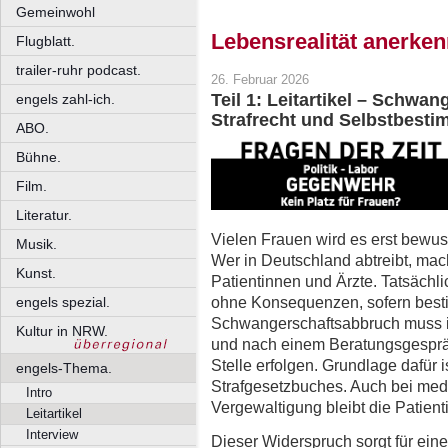
Gemeinwohl
Lebensrealität anerke
Flugblatt.
trailer-ruhr podcast.
26. Februar 2026
Teil 1: Leitartikel – Schw
engels zahl-ich.
Strafrecht und Selbstbest
ABO.
Bühne.
Film.
Literatur.
Vielen Frauen wird es erst bewuss
Musik.
Wer in Deutschland abtreibt, macht
Kunst.
Patientinnen und Ärzte. Tatsächli
ohne Konsequenzen, sofern besti
engels spezial.
Schwangerschaftsabbruch muss i
Kultur in NRW.
und nach einem Beratungsgespräc
Stelle erfolgen. Grundlage dafür 
engels-Thema.
Strafgesetzbuches. Auch bei medi
Intro
Vergewaltigung bleibt die Patientin
Leitartikel
Interview
Dieser Widerspruch sorgt für eine