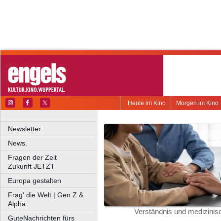
Heute im Kino
Morgen im Kino
Newsletter.
News.
Fragen der Zeit
Zukunft JETZT
Europa gestalten
Frag' die Welt | Gen Z &
Alpha
Verständnis und medizinisc
GuteNachrichten fürs