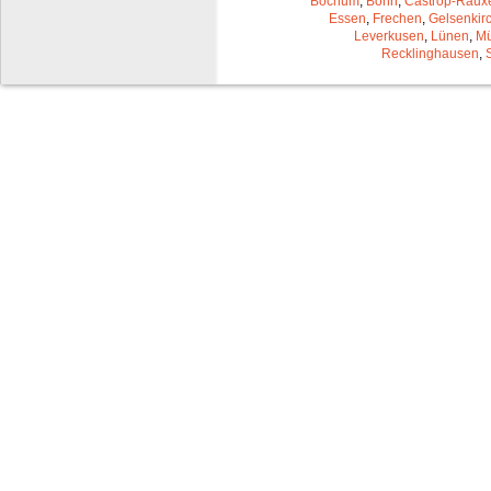
Bochum
,
Bonn
,
Castrop-Raux
Essen
,
Frechen
,
Gelsenkir
Leverkusen
,
Lünen
,
Mü
Recklinghausen
,