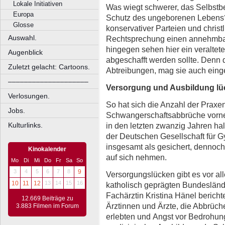
Lokale Initiativen
Was wiegt schwerer, das Selbstb
Europa
Schutz des ungeborenen Lebens? 
Glosse
konservativer Parteien und christl
Auswahl.
Rechtsprechung einen annehmba
hingegen sehen hier ein veraltete
Augenblick
abgeschafft werden sollte. Denn 
Zuletzt gelacht: Cartoons.
Abtreibungen, mag sie auch eing
––––––––––––––––––––
Versorgung und Ausbildung lü
Verlosungen.
So hat sich die Anzahl der Praxen
Jobs.
Schwangerschaftsabbrüche vorne
Kulturlinks.
in den letzten zwanzig Jahren halb
der Deutschen Gesellschaft für G
insgesamt als gesichert, dennoc
Kinokalender
auf sich nehmen.
Mo
Di
Mi
Do
Fr
Sa
So
3
4
5
6
7
8
9
Versorgungslücken gibt es vor al
10
11
12
13
14
15
16
katholisch geprägten Bundeslände
Fachärztin Kristina Hänel berich
12.669 Beiträge zu
Ärztinnen und Ärzte, die Abbrüch
3.883 Filmen im Forum
erlebten und Angst vor Bedrohung