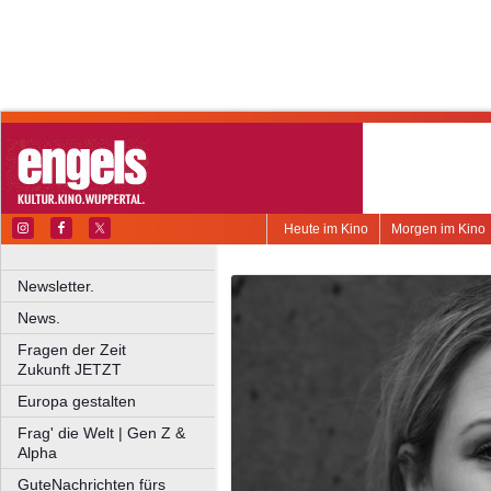
Heute im Kino
Morgen im Kino
Newsletter.
News.
Fragen der Zeit
Zukunft JETZT
Europa gestalten
Frag' die Welt | Gen Z &
Alpha
GuteNachrichten fürs