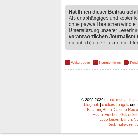
Hat Ihnen dieser Beitrag gefa
Als unabhängiges und kostenl
ohne paywall brauchen wir die
Unterstützung unserer Leserin
verantwortlichen Journalism
monatlich) unterstützen möchten,
Weitersagen
Kommentieren
Feed
© 2005-2026
berndt media
|
impr
biograph
|
choices
|
engels
und
Bochum
,
Bonn
,
Castrop-Raux
Essen
,
Frechen
,
Gelsenkir
Leverkusen
,
Lünen
,
Mü
Recklinghausen
,