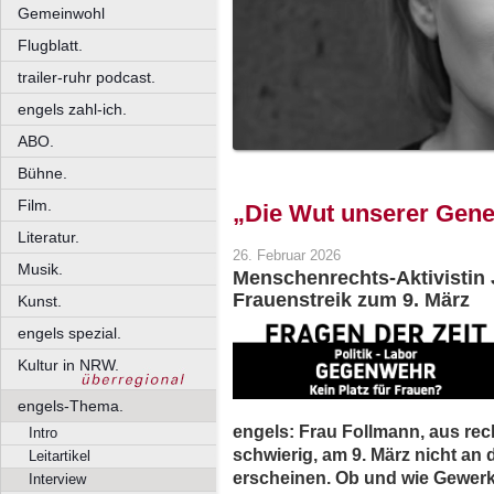
Gemeinwohl
Flugblatt.
trailer-ruhr podcast.
engels zahl-ich.
ABO.
Bühne.
Film.
„Die Wut unserer Gener
Literatur.
26. Februar 2026
Musik.
Menschenrechts-Aktivistin 
Frauenstreik zum 9. März
Kunst.
engels spezial.
Kultur in NRW.
engels-Thema.
engels: Frau Follmann, aus rec
Intro
schwierig, am 9. März nicht an 
Leitartikel
erscheinen. Ob und wie Gewerk
Interview