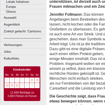
unterstützen, ist derzeit auch
Lokale Initiativen
Frauen mitmachen und ein Zei
Europa
Glosse
Jennifer Follmann:
Das können g
Auswahl.
Angefangen beim Bestreiken des
lassen, nicht kochen oder die Fa
Augenblick
Großeltern zu überlassen. Es geht
Zuletzt gelacht: Cartoons.
ist auch eine Art von Streik. Und
––––––––––––––––––––
geschehen, dass man Symbole wie
Arbeit trägt. Lila ist ja die tradi
Verlosungen.
Dazu gibt es eine digitale Präse
Jobs.
auch einen stillen Protest geben
einige Minuten innehält. Das ist r
Kulturlinks.
Problem. Insgesamt wollen wir ei
wissen ja selbst, dass ein klassi
Kinokalender
rechtliche Hürden geknüpft ist. G
Mo
Di
Mi
Do
Fr
Sa
So
Menschen nicht einfach streiken.
3
4
5
6
7
8
9
als nur Fernbleiben von der bezah
10
11
12
13
14
15
16
Carearbeit und die Leistung von 
12.669 Beiträge zu
Die Geschichte zeigt, dass Fra
3.883 Filmen im Forum
etwas bewegen können, wenn 