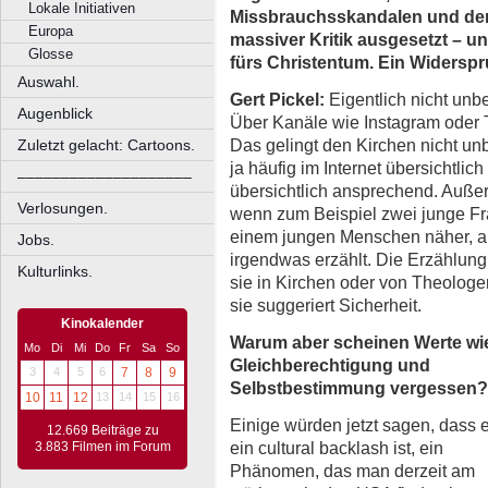
Lokale Initiativen
Missbrauchsskandalen und de
Europa
massiver Kritik ausgesetzt – u
Glosse
fürs Christentum. Ein Widersp
Auswahl.
Gert Pickel:
Eigentlich nicht unb
Augenblick
Über Kanäle wie Instagram oder T
Das gelingt den Kirchen nicht un
Zuletzt gelacht: Cartoons.
ja häufig im Internet übersichtlich
––––––––––––––––––––
übersichtlich ansprechend. Außer
Verlosungen.
wenn zum Beispiel zwei junge Fr
einem jungen Menschen näher, als
Jobs.
irgendwas erzählt. Die Erzählung 
Kulturlinks.
sie in Kirchen oder von Theologe
sie suggeriert Sicherheit.
Kinokalender
Warum aber scheinen Werte wi
Mo
Di
Mi
Do
Fr
Sa
So
Gleichberechtigung und
3
4
5
6
7
8
9
Selbstbestimmung
vergessen?
10
11
12
13
14
15
16
Einige würden jetzt sagen, dass 
12.669 Beiträge zu
ein cultural backlash ist, ein
3.883 Filmen im Forum
Phänomen, das man derzeit am