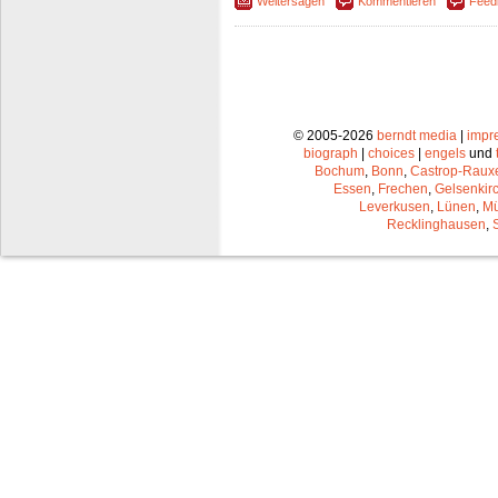
Weitersagen
Kommentieren
Feed
© 2005-2026
berndt media
|
impr
biograph
|
choices
|
engels
und
Bochum
,
Bonn
,
Castrop-Raux
Essen
,
Frechen
,
Gelsenkir
Leverkusen
,
Lünen
,
Mü
Recklinghausen
,