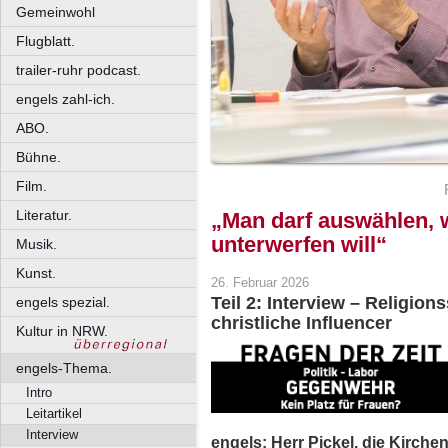
Gemeinwohl
Flugblatt.
trailer-ruhr podcast.
engels zahl-ich.
ABO.
Bühne.
Film.
Literatur.
„Man darf auswählen,
unterwerfen will“
Musik.
Kunst.
26. Februar 2026
Teil 2: Interview – Religion
engels spezial.
christliche Influencer
Kultur in NRW.
engels-Thema.
Intro
Leitartikel
Interview
engels: Herr Pickel, die Kirch